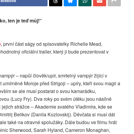
Facebook
o, ten je teď můj!“
e
, první část ságy od spisovatelky Richelle Mead,
odnotný oficiální trailer, který ji bude prezentovat v
pýr – napůl člověk/upír, smrtelný vampýr žijící v
 umírněné Moroje před Strigoji – upíry, kteří svou magii a
evším se ale musí postarat o svou kamarádku,
ovou (Lucy Fry). Dva roky po svém útěku jsou násilně
i jejich strážce – Akademie svatého Vladimíra, kde se
itrij Belikov (Danila Kozlovskij). Děvčata si musí dát
, ale také na otravné spolužáky. Dále budou ve filmu hrát
ominic Sherwood, Sarah Hyland, Cameron Monaghan,