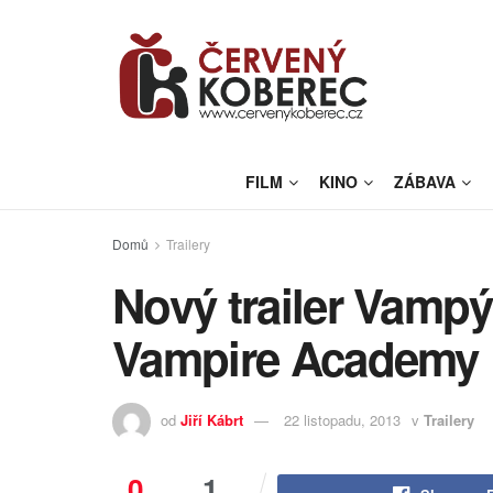
FILM
KINO
ZÁBAVA
Domů
Trailery
Nový trailer Vampý
Vampire Academy
od
Jiří Kábrt
22 listopadu, 2013
v
Trailery
0
1