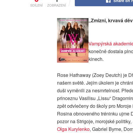
Share on 
SDÍLENÍ
ZOBRAZENÍ
„Zmizni, krvavá děvk
Vampýrská akademi
konečně dostala plnoh
kinech.
Rose Hathaway (Zoey Deutch) je Dham
našem světě. Jejím úkolem je chránit
duši vyměnili za nesmrtelnost. Před
princeznu Vasilisu „Lissu“ Dragomir
zpět odvlečeny do školy pro Moroje 
Rosina obnoveného tréninku ujme Dim
pozor na Strigoje, morojské politiky
Olga Kurylenko
, Gabriel Byrne, D