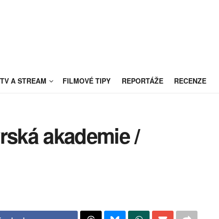
TV A STREAM
FILMOVÉ TIPY
REPORTÁŽE
RECENZE
rská akademie /