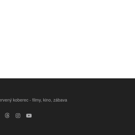
rvený koberec - filmy, kino, zábava