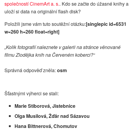
společností CinemArt a. s.
.
Kdo se začte do úžasné knihy a
uloží si data na originální flash disk?
Položili jsme vám tuto soutěžní otázku:
[singlepic id=6531
w=260 h=260 float=right]
„Kolik fotografií naleznete v galerii na stránce věnované
filmu Zlodějka knih na Červeném koberci?“
Správná odpověď zněla:
osm
Šťastnými výherci se stali:
Marie Stiborová, Jistebnice
Olga Musilová, Žďár nad Sázavou
Hana Bittnerová, Chomutov