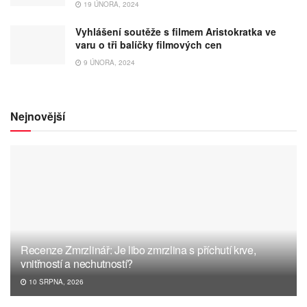
19 ÚNORA, 2024
Vyhlášení soutěže s filmem Aristokratka ve
varu o tři balíčky filmových cen
9 ÚNORA, 2024
Nejnovější
Recenze Zmrzlinář: Je libo zmrzlina s příchutí krve,
vnitřností a nechutností?
10 SRPNA, 2026