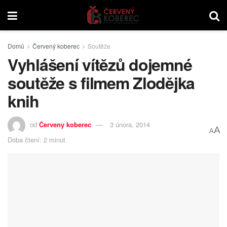
Domů
Červený koberec
Soutěže
Vyhlášení vítězů dojemné
soutěže s filmem Zlodějka
knih
od
Červeny koberec
3 února, 2014
A
A
Doba čtení: 2 minut