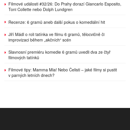
Filmové události #32/26: Do Prahy dorazí Giancarlo Esposito,
Toni Collette nebo Dolph Lundgren
Recenze: 6 gramů aneb další pokus o komediální hit
Jiří Mádl o roli tatínka ve filmu 6 gramů, tělocvičně či
improvizaci během „akčních“ scén
Slavnosní premiéru komedie 6 gramů uvedli dva ze čtyř
filmových tatínků
Filmové tipy: Mamma Mia! Nebo Čelisti – jaké filmy si pustit
v parných letních dnech?