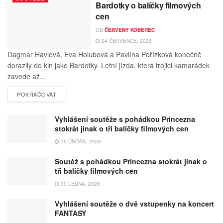
Bardotky o balíčky filmových
cen
OD
ČERVENY KOBEREC
24 ČERVENCE, 2026
Dagmar Havlová, Eva Holubová a Pavlína Pořízková konečně
dorazily do kin jako Bardotky. Letní jízda, která trojici kamarádek
zavede až...
POKRAČOVAT
Vyhlášení soutěže s pohádkou Princezna
stokrát jinak o tři balíčky filmových cen
15 ÚNORA, 2026
Soutěž s pohádkou Princezna stokrát jinak o
tři balíčky filmových cen
30 LEDNA, 2026
Vyhlášení soutěže o dvě vstupenky na koncert
FANTASY