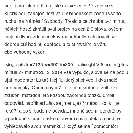
ano, plno faktorů tomu jistě nasvědčuje. Vezměme si
kupříkladu zahájení festivalu v brněnském centru všeho
ruchu, na Náměstí Svobody. Trvalo sice zhruba 5-7 minut,
někteří hosté zkrátili svůj projev na cca 2-3 slova, ovšem
lecjací diváci zde v očekávání netrpělivě stepovali už
dobrou půl hodinu dopředu a to si myslím je věru
obdivuhodný výkon.
[singlepic id=7125 w=300 h=300 float=right]V 5 hodin (plus
mínus 27 minut) 26. 2. 2014 vše vypuklo, slova se na pódiu
ujal moderátor Lukáš Hejlík, který si přivedl i dva malé
pomocníčky. Oběma bylo 7 let, ale mikrofon drželi jako
zkušení matadoři. Na každou zákeřnou otázku uměli
odpověď, například „Jak se jmenuješ?“ nebo „Kolik ti je
roků?“ a co si budeme povídat, mnohé sedmileté dítě by
v podobné situaci místo odpovědí spíše uteklo a bedlivě
vyhledávalo svou maminku. I když se malí pomocníčci