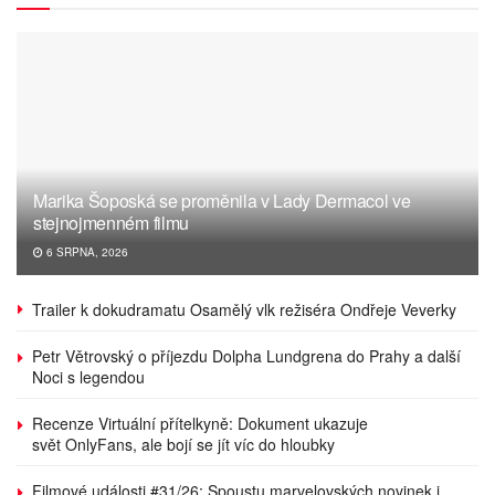
Marika Šoposká se proměnila v Lady Dermacol ve
stejnojmenném filmu
6 SRPNA, 2026
Trailer k dokudramatu Osamělý vlk režiséra Ondřeje Veverky
Petr Větrovský o příjezdu Dolpha Lundgrena do Prahy a další
Noci s legendou
Recenze Virtuální přítelkyně: Dokument ukazuje
svět OnlyFans, ale bojí se jít víc do hloubky
Filmové události #31/26: Spoustu marvelovských novinek i