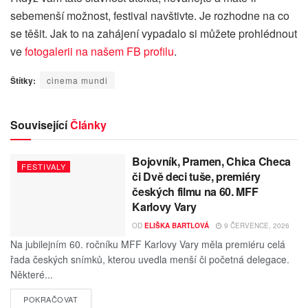
sebemenší možnost, festival navštivte. Je rozhodne na co
se těšit. Jak to na zahájení vypadalo si můžete prohlédnout
ve
fotogalerii na našem FB profilu
.
Štítky:
cinema mundi
Související
Články
Bojovník, Pramen, Chica Checa
FESTIVALY
či Dvě deci tuše, premiéry
českých filmu na 60. MFF
Karlovy Vary
OD
ELIŠKA BARTLOVÁ
9 ČERVENCE, 2026
Na jubilejním 60. ročníku MFF Karlovy Vary měla premiéru celá
řada českých snímků, kterou uvedla menší či početná delegace.
Některé...
POKRAČOVAT