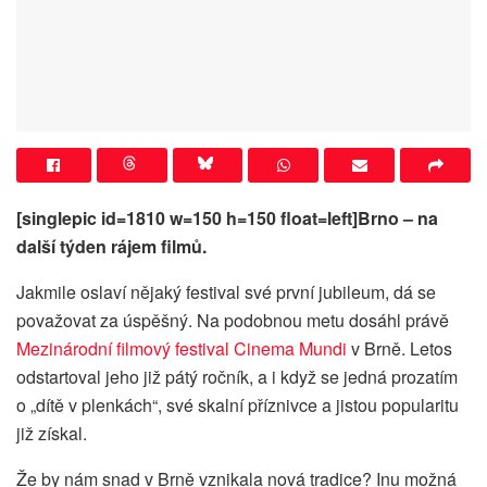
[singlepic id=1810 w=150 h=150 float=left]Brno – na
další týden rájem filmů.
Jakmile oslaví nějaký festival své první jubileum, dá se
považovat za úspěšný. Na podobnou metu dosáhl právě
Mezinárodní filmový festival Cinema Mundi
v Brně. Letos
odstartoval jeho již pátý ročník, a i když se jedná prozatím
o „dítě v plenkách“, své skalní příznivce a jistou popularitu
již získal.
Že by nám snad v Brně vznikala nová tradice? Inu možná