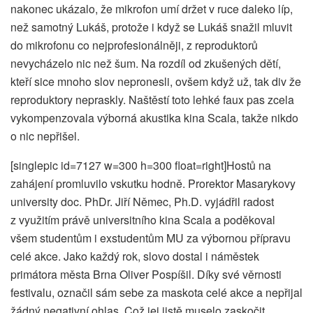
nakonec ukázalo, že mikrofon umí držet v ruce daleko líp,
než samotný Lukáš, protože i když se Lukáš snažil mluvit
do mikrofonu co nejprofesionálněji, z reproduktorů
nevycházelo nic než šum. Na rozdíl od zkušených dětí,
kteří sice mnoho slov nepronesli, ovšem když už, tak div že
reproduktory nepraskly. Naštěstí toto lehké faux pas zcela
vykompenzovala výborná akustika kina Scala, takže nikdo
o nic nepřišel.
[singlepic id=7127 w=300 h=300 float=right]Hostů na
zahájení promluvilo vskutku hodně. Prorektor Masarykovy
university doc. PhDr. Jiří Němec, Ph.D. vyjádřil radost
z využitím právě universitního kina Scala a poděkoval
všem studentům i exstudentům MU za výbornou přípravu
celé akce. Jako každý rok, slovo dostal i náměstek
primátora města Brna Oliver Pospíšil. Díky své věrnosti
festivalu, označil sám sebe za maskota celé akce a nepřijal
žádný negativní ohlas. Což jej jistě muselo zaskočit,