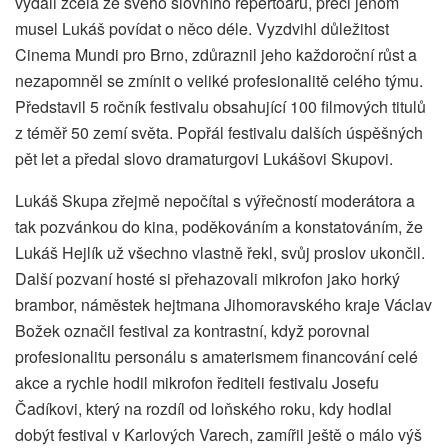
vydali zcela ze svého slovního repertoáru, přeci jenom
musel Lukáš povídat o něco déle. Vyzdvihl důležitost
Cinema Mundi pro Brno, zdůraznil jeho každoroční růst a
nezapomněl se zmínit o veliké profesionalitě celého týmu.
Představil 5 ročník festivalu obsahující 100 filmových titulů
z téměř 50 zemí světa. Popřál festivalu dalších úspěšných
pět let a předal slovo dramaturgovi Lukášovi Skupovi.
Lukáš Skupa zřejmě nepočítal s výřečností moderátora a
tak pozvánkou do kina, poděkováním a konstatováním, že
Lukáš Hejlík už všechno vlastně řekl, svůj proslov ukončil.
Další pozvaní hosté si přehazovali mikrofon jako horký
brambor, náměstek hejtmana Jihomoravského kraje Václav
Božek označil festival za kontrastní, když porovnal
profesionalitu personálu s amaterismem financování celé
akce a rychle hodil mikrofon řediteli festivalu Josefu
Čadíkovi, který na rozdíl od loňského roku, kdy hodlal
dobýt festival v Karlových Varech, zamířil ještě o málo výš