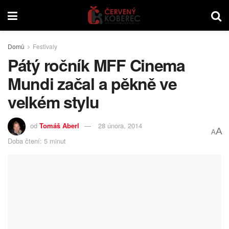
Domů
Festivaly
Pátý ročník MFF Cinema
Mundi začal a pěkně ve
velkém stylu
od
Tomáš Aberl
28 února, 2014
A
A
Doba čtení: 5 minut