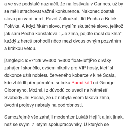
a ve své podstatě naznačil, že na festivalu v Cannes, už by
se měli strachovat vážné konkurence. Nakonec dostali
slovo pozvaní herci, Pavel Zatloukal, Jiří Pecha a Bolek
Polívka. A když říkám slovo, myslím skutečně slovo, jelikož
jak sám Pecha konstatoval: „Je zima, pojďte radši do kina“,
každý z herců prohodil něco mezi dvouslovným pozváním
a krátkou větou.
[singlepic id=7126 w=300 h=300 float=left]Pro diváky
zahájení skončilo, ovšem nikoliv pro VIP hosty, kteří si
dokonce užili noblesu červeného koberce v kině Scala,
kde zhlédli předpremiéru snímku
Památkáři
od George
Clooneyho. Možná i z důvodů co uvedl na Náměstí
Svobody Jiří Pecha, že už nebyla všem taková zima,
úvodní projevy nabraly na podrobnosti.
Samozřejmě vše zahájil moderátor Lukáš Hejlík a jak jinak,
než se svými 7 letými spolupracovníky. U kterých se