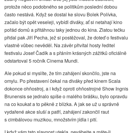
protože něco podobného se politikům poslední dobou
často nestává. Když se dostal ke slovu Bolek Polívka,
začalo být opět veseleji, vybídl diváky, ať si netahají kino
pořád domů a přitáhnou taky jednou do kina. Zlatou tečku
přidal pak Jiří Pecha, jež si postěžoval, že doteď o festivalu
vlastně vůbec nevěděl. Na závěr přivítal hosty ředitel
festivalu Josef Čadík a s přáním krásných zážitků oficiálně
odstartoval 5 ročník Cinema Mundi.
Ale pokud si myslíte, že tím zahájení skončilo, jste na
omylu. Po přestavení čekal na diváky před kinem Scala
dokonce ohňostroj, a i když oproti ohňostrojné Show Ingnis
Brunensis se jednalo spíše o malého brášku, bylo opravdu
na co koukat a to pěkně z blízka. A jak se už u správně
vydařené akce sluší a patří, zahájení zakončil raut
s cimbálovou muzikou, množstvím jídla i pití.
I když vám tato slavnost utekla, neváhejte a máte-li