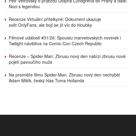
Petr Větrovský o příjezdu Dolpha Lundgrena do Prahy a další
Noci s legendou
Recenze Virtuální přítelkyně: Dokument ukazuje
svět OnlyFans, ale bojí se jít víc do hloubky
Filmové události #31/26: Spoustu marvelovských novinek i
Twilight návštěva na Comic-Con Czech Republic
Recenze – Spider-Man: Zbrusu nový den nabízí zbrusu nové
pojetí pavoučího muže
Na premiéře filmu Spider-Man: Zbrusu nový den nechyběl
Adam Mišík, český hlas Toma Hollanda