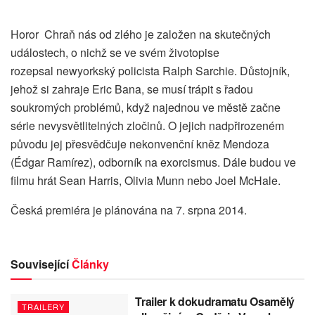
Horor Chraň nás od zlého je založen na skutečných
událostech, o nichž se ve svém životopise
rozepsal newyorkský policista Ralph Sarchie. Důstojník,
jehož si zahraje Eric Bana, se musí trápit s řadou
soukromých problémů, když najednou ve městě začne
série nevysvětlitelných zločinů. O jejich nadpřirozeném
původu jej přesvědčuje nekonvenční kněz Mendoza
(Édgar Ramírez), odborník na exorcismus. Dále budou ve
filmu hrát Sean Harris, Olivia Munn nebo Joel McHale.
Česká premiéra je plánována na 7. srpna 2014.
Související
Články
Trailer k dokudramatu Osamělý
TRAILERY