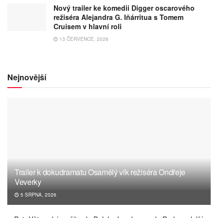
Nový trailer ke komedii Digger oscarového
režiséra Alejandra G. Iñárritua s Tomem
Cruisem v hlavní roli
13 ČERVENCE, 2026
Nejnovější
Trailer k dokudramatu Osamělý vlk režiséra Ondřeje
Veverky
5 SRPNA, 2026