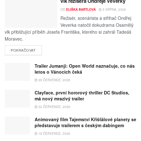
vlk režiséra Ondřeje Veverky
OD
ELIŠKA BARTLOVÁ
5 SRPNA, 2026
Režisér, scenárista a střihač Ondřej
Veverka natočil dokudrama Osamělý
vlk přibližující příběh Josefa Františka, kterého si zahrál Tadeáš
Moravec.
POKRAČOVAT
Trailer Jumanji: Open World naznačuje, co nás
letos o Vánocích čeká
29 ČERVENCE, 2026
Clayface, první hororový thriller DC Studios,
má nový mrazivý trailer
22 ČERVENCE, 2026
Animovaný film Tajemství Křišťálové planety se
představuje trailerem s českým dabingem
16 ČERVENCE, 2026