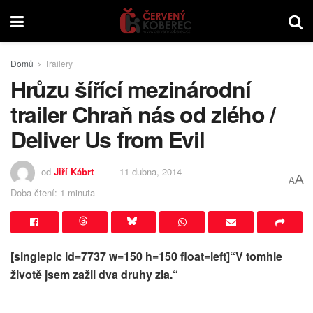
Domů
Trailery
Hrůzu šířící mezinárodní
trailer Chraň nás od zlého /
Deliver Us from Evil
od
Jiří Kábrt
11 dubna, 2014
A
A
Doba čtení: 1 minuta
[singlepic id=7737 w=150 h=150 float=left]“V tomhle
životě jsem zažil dva druhy zla.“