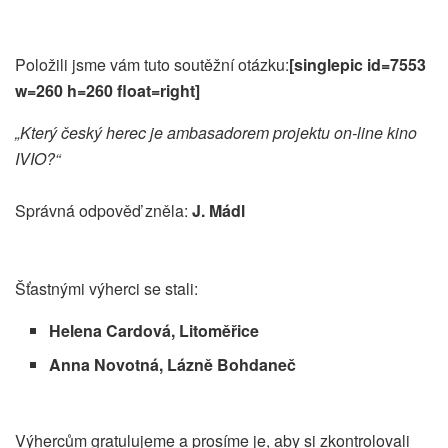
Položili jsme vám tuto soutěžní otázku:
[singlepic id=7553
w=260 h=260 float=right]
„Který český herec je ambasadorem projektu on-line kino
IVIO?“
Správná odpověď zněla:
J. Mádl
Šťastnými výherci se stali:
Helena Cardová, Litoměřice
Anna Novotná, Lázně Bohdaneč
Výhercům gratulujeme a prosíme je, aby si zkontrolovali