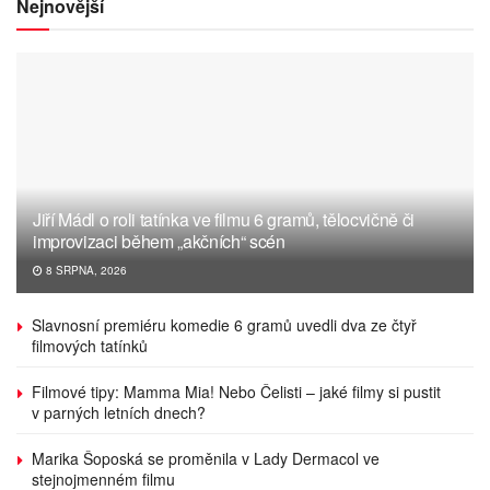
Nejnovější
Jiří Mádl o roli tatínka ve filmu 6 gramů, tělocvičně či
improvizaci během „akčních“ scén
8 SRPNA, 2026
Slavnosní premiéru komedie 6 gramů uvedli dva ze čtyř
filmových tatínků
Filmové tipy: Mamma Mia! Nebo Čelisti – jaké filmy si pustit
v parných letních dnech?
Marika Šoposká se proměnila v Lady Dermacol ve
stejnojmenném filmu