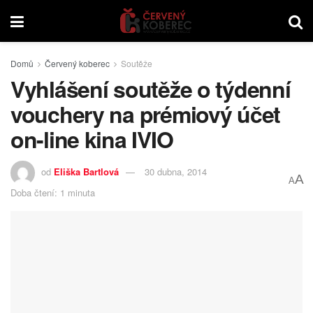
Domů
Červený koberec
Soutěže
Vyhlášení soutěže o týdenní
vouchery na prémiový účet
on-line kina IVIO
od
Eliška Bartlová
30 dubna, 2014
A
A
Doba čtení: 1 minuta