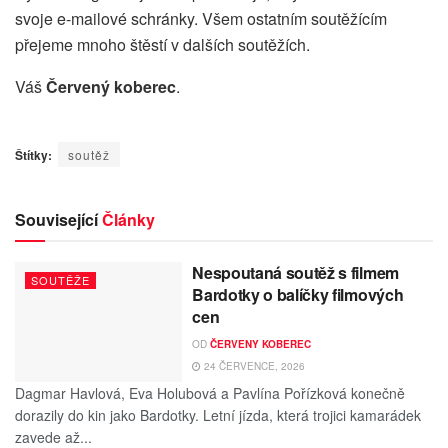
svoje e-mailové schránky. Všem ostatním soutěžícím
přejeme mnoho štěstí v dalších soutěžích.
Váš
Červený koberec
.
Štítky:
soutěž
Související
Články
Nespoutaná soutěž s filmem
SOUTĚŽE
Bardotky o balíčky filmových
cen
OD
ČERVENY KOBEREC
24 ČERVENCE, 2026
Dagmar Havlová, Eva Holubová a Pavlína Pořízková konečně
dorazily do kin jako Bardotky. Letní jízda, která trojici kamarádek
zavede až...