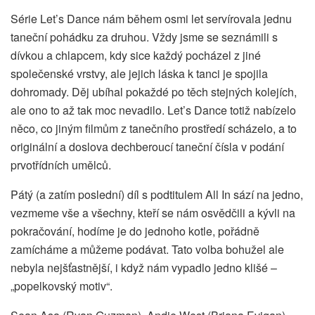
Série Let’s Dance nám během osmi let servírovala jednu
taneční pohádku za druhou. Vždy jsme se seznámili s
dívkou a chlapcem, kdy sice každý pocházel z jiné
společenské vrstvy, ale jejich láska k tanci je spojila
dohromady. Děj ubíhal pokaždé po těch stejných kolejích,
ale ono to až tak moc nevadilo. Let’s Dance totiž nabízelo
něco, co jiným filmům z tanečního prostředí scházelo, a to
originální a doslova dechberoucí taneční čísla v podání
prvotřídních umělců.
Pátý (a zatím poslední) díl s podtitulem All In sází na jedno,
vezmeme vše a všechny, kteří se nám osvědčili a kývli na
pokračování, hodíme je do jednoho kotle, pořádně
zamícháme a můžeme podávat. Tato volba bohužel ale
nebyla nejšťastnější, i když nám vypadlo jedno klišé –
„popelkovský motiv“.