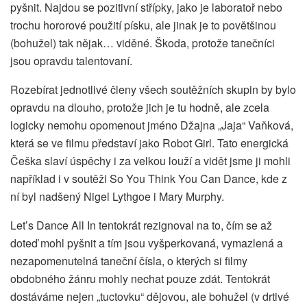
pyšnit. Najdou se pozitivní střípky, jako je laboratoř nebo
trochu hororové použití písku, ale jinak je to povětšinou
(bohužel) tak nějak… viděné. Škoda, protože tanečníci
jsou opravdu talentovaní.
Rozebírat jednotlivé členy všech soutěžních skupin by bylo
opravdu na dlouho, protože jich je tu hodně, ale zcela
logicky nemohu opomenout jméno Džajna „Jaja“ Vaňková,
která se ve filmu představí jako Robot Girl. Tato energická
Češka slaví úspěchy i za velkou louží a vidět jsme ji mohli
například i v soutěži So You Think You Can Dance, kde z
ní byl nadšený Nigel Lythgoe i Mary Murphy.
Let’s Dance All In tentokrát rezignoval na to, čím se až
doteď mohl pyšnit a tím jsou vyšperkovaná, vymazlená a
nezapomenutelná taneční čísla, o kterých si filmy
obdobného žánru mohly nechat pouze zdát. Tentokrát
dostáváme nejen „tuctovku“ dějovou, ale bohužel (v drtivé