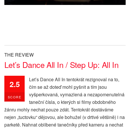
THE REVIEW
Let’s Dance All In / Step Up: All In
Let’s Dance All In tentokrát rezignoval na to,
2.5
čím se až doteď mohl pyšnit a tím jsou
vyšperkovaná, vymazlená a nezapomenutelná
SCORE
taneční čísla, o kterých si filmy obdobného
žánru mohly nechat pouze zdát. Tentokrát dostáváme
nejen „tuctovku“ dějovou, ale bohužel (v drtivé většině) i na
parketě. Nahnat oblíbené tanečníky před kameru a nechat