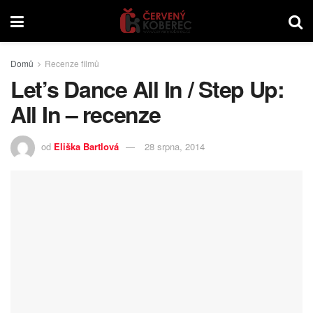
Domů
Recenze filmů
Let’s Dance All In / Step Up:
All In – recenze
od
Eliška Bartlová
28 srpna, 2014