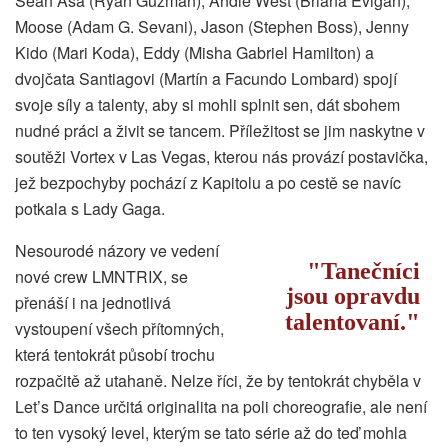
Sean Asa (Ryan Guzman), Andie West (Briana Evigan),
Moose (Adam G. Sevani), Jason (Stephen Boss), Jenny
Kido (Mari Koda), Eddy (Misha Gabriel Hamilton) a
dvojčata Santiagovi (Martín a Facundo Lombard) spojí
svoje síly a talenty, aby si mohli splnit sen, dát sbohem
nudné práci a živit se tancem. Příležitost se jim naskytne v
soutěži Vortex v Las Vegas, kterou nás provází postavička,
jež bezpochyby pochází z Kapitolu a po cestě se navíc
potkala s Lady Gaga.
Nesourodé názory ve vedení
Tanečníci
nové crew LMNTRIX, se
jsou opravdu
přenáší i na jednotlivá
talentovaní.
vystoupení všech přítomných,
která tentokrát působí trochu
rozpačitě až utahaně. Nelze říci, že by tentokrát chyběla v
Let’s Dance určitá originalita na poli choreografie, ale není
to ten vysoký level, kterým se tato série až do teď mohla