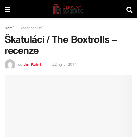
Domů
Recenze filmů
Škatuláci / The Boxtrolls –
recenze
od
Jiří Kábrt
22 října, 2014