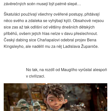
závěrečných scén musejí být patrně slepé…
Škatuláci používají všechny ověřené postupy, přidávají
něco svého a zdaleka se vyhýbají kýči. Obsahově nejsou
sice zas až tak odlišní od většiny dnešních dětských
příběhů, ovšem jejich hlas nelze v davu přeslechnout.
Český dabing sice Chaňapalovi odebral projev Bena
Kingsleyho, ale nadělil mu za něj Ladislava Županiče.
No tak, na rozdíl od Mauglího vyrůstal alespoň
v civilizaci.