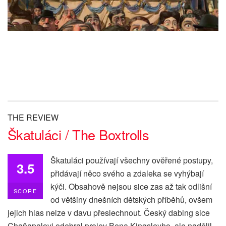
THE REVIEW
Škatuláci / The Boxtrolls
Škatuláci používají všechny ověřené postupy,
3.5
přidávají něco svého a zdaleka se vyhýbají
kýči. Obsahově nejsou sice zas až tak odlišní
SCORE
od většiny dnešních dětských příběhů, ovšem
jejich hlas nelze v davu přeslechnout. Český dabing sice
Chaňapalovi odebral projev Bena Kingsleyho, ale nadělil