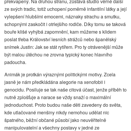
překvapený. Na druhou stranu, zůstává studio věrné další
ze svých tradic, totiž uchopení poměrně infantilní látky a její
vylepšení hlubšími emocemi, náznaky strachu a smutku,
schopnými zaskočit i otrlejšího rodiče. Díky tomu se taková
bouře klišé vyhýbá zapomnění, kam můžeme s klidem
poslat třeba Království lesních strážců nebo španělský
snímek Justin: Jak se stát rytířem. Pro ty otrávenější může
být malou útěchou ne zrovna typický konec hlavního
padoucha.
Animák je protkán výraznými politickými motivy. Zcela
jasně je nám předkládána alegorie na xenofobii i
genocidu. Posiluje se tak naše citová účast, jenže příběh to
nutně zplošťuje a narace se vždy snaží o maximální
jednoduchost. Proto budou naše děti zavedeny do světa,
kde utlačované menšiny nikdy nemohou udělat nic
špatného, běžní občané působí jako neuvěřitelně
manipulovatelní a všechny postavy v jedné ze