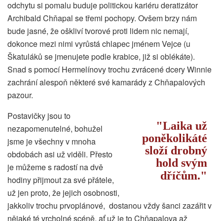
odchytu si pomalu buduje politickou kariéru deratizátor
Archibald Chňapal se třemi pochopy. Ovšem brzy nám
bude jasné, že oškliví tvorové proti lidem nic nemají,
dokonce mezi nimi vyrůstá chlapec jménem Vejce (u
Škatuláků se jmenujete podle krabice, již si oblékáte).
Snad s pomocí Hermelínovy trochu zvrácené dcery Winnie
zachrání alespoň některé své kamarády z Chňapalových
pazour.
Postavičky jsou to
Laika už
nezapomenutelné, bohužel
poněkolikáté
jsme je všechny v mnoha
složí drobný
obdobách asi už viděli. Přesto
hold svým
je můžeme s radostí na dvě
dříčům.
hodiny přijmout za své přátele,
už jen proto, že jejich osobnosti,
jakkoliv trochu prvoplánové, dostanou vždy šanci zazářit v
nějaké té vrcholné scéně, ať už je to Chňapalova až