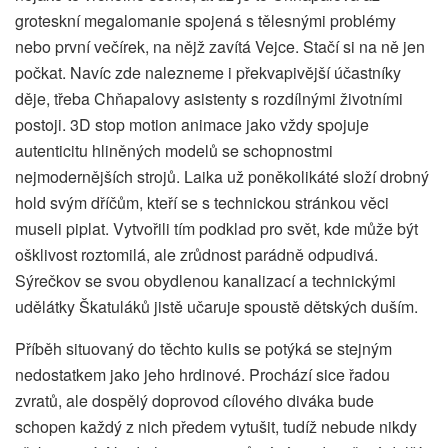
groteskní megalomanie spojená s tělesnými problémy
nebo první večírek, na nějž zavítá Vejce. Stačí si na ně jen
počkat. Navíc zde nalezneme i překvapivější účastníky
děje, třeba Chňapalovy asistenty s rozdílnými životními
postoji. 3D stop motion animace jako vždy spojuje
autenticitu hliněných modelů se schopnostmi
nejmodernějších strojů. Laika už poněkolikáté složí drobný
hold svým dříčům, kteří se s technickou stránkou věci
museli piplat. Vytvořili tím podklad pro svět, kde může být
ošklivost roztomilá, ale zrůdnost parádně odpudivá.
Sýrečkov se svou obydlenou kanalizací a technickými
udělátky Škatuláků jistě učaruje spoustě dětských duším.
Příběh situovaný do těchto kulis se potýká se stejným
nedostatkem jako jeho hrdinové. Prochází sice řadou
zvratů, ale dospělý doprovod cílového diváka bude
schopen každý z nich předem vytušit, tudíž nebude nikdy