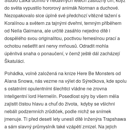
Studio Laika učinilo v nedávných letech záslužný čin, když
do světa vypustilo hororový animák Norman a duchové.
Nezopakovalo sice úplně své předchozí vítězné tažení s
Koralínou a světem za tajnými dveřmi, temným příběhem
od Neila Gaimana, ale určitě zasáhlo nejedno dítě i
dospělého svou originalitou, poctivou řemeslnou prací a
ochotou nešetřit ani nervy mrňousů. Odradit mohla
úpěnlivá snaha o ponaučení, v čemž ještě dál zacházejí
Škatuláci.
Pohádka, volně založená na knize Here Be Monsters od
Alana Snowa, nás vezme na výlet do Sýrečkova, kde spolu
s ostatními opulentními šlechtici vládne ne zrovna
inteligentní lord Hermelín. Posedlost sýry by všem měla
zajistit čistou hlavu a chuť do života, kdyby se všichni
nebáli podzemních zrůdiček, podle nichž se snímek
jmenuje. Ti před deseti lety unesli dítě inženýra Trapshawa
a sám slavný průmyslník také vzápětí zmizel. Na jejich