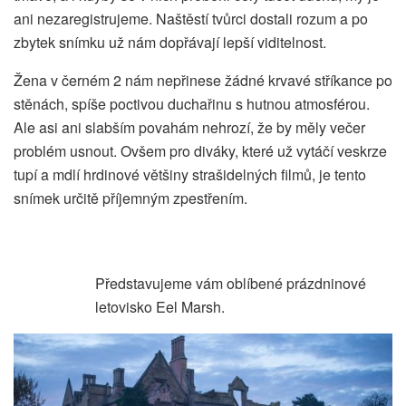
ani nezaregistrujeme. Naštěstí tvůrci dostali rozum a po
zbytek snímku už nám dopřávají lepší viditelnost.
Žena v černém 2 nám nepřinese žádné krvavé stříkance po
stěnách, spíše poctivou duchařinu s hutnou atmosférou.
Ale asi ani slabším povahám nehrozí, že by měly večer
problém usnout. Ovšem pro diváky, které už vytáčí veskrze
tupí a mdlí hrdinové většiny strašidelných filmů, je tento
snímek určitě příjemným zpestřením.
Představujeme vám oblíbené prázdninové
letovisko Eel Marsh.