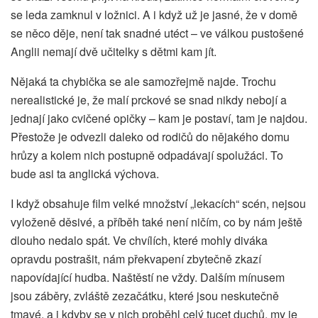
se leda zamknul v ložnici. A i když už je jasné, že v domě
se něco děje, není tak snadné utéct – ve válkou pustošené
Anglii nemají dvě učitelky s dětmi kam jít.
Nějaká ta chybička se ale samozřejmě najde. Trochu
nerealistické je, že malí prckové se snad nikdy nebojí a
jednají jako cvičené opičky – kam je postaví, tam je najdou.
Přestože je odvezli daleko od rodičů do nějakého domu
hrůzy a kolem nich postupně odpadávají spolužáci. To
bude asi ta anglická výchova.
I když obsahuje film velké množství „lekacích“ scén, nejsou
vyloženě děsivé, a příběh také není ničím, co by nám ještě
dlouho nedalo spát. Ve chvílích, které mohly diváka
opravdu postrašit, nám překvapení zbytečně zkazí
napovídající hudba. Naštěstí ne vždy. Dalším mínusem
jsou záběry, zvláště zezačátku, které jsou neskutečně
tmavé, a i kdyby se v nich proběhl celý tucet duchů, my je