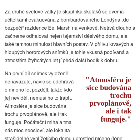
Za druhé světové války je skupinka školáků se dvěma
učitelkami evakuována z bombardovaného Londýna „do
bezpečí“ rezidence Eel Marsh na venkově. Netrvá dlouho a
začneme odhalovat nejen tajemství děsivého domu, ale
také temnou minulost hlavních postav. V přílivu krvavých a
hloupých hororových snímků je tohle vkusná podívaná a
atmosféra čtyřicátých let jí přidá další bodík k dobru.
Na první díl snímek vyloženě
Atmosféra je
nenavazuje, navíc se odehrává
sice budována
o mnoho let později, takže kdo
trochu
jej neviděl, nemusí ho to trápit.
prvoplánově,
Atmosféra je sice budována
ale i tak
trochu prvoplánově, ale i tak
funguje.
funguje. Počáteční mlha a tma
nás moc neosloví, ale lokalita
strašidelně vyhlížejícího domu uprostřed ničeho (lépe