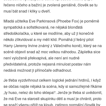
řečeno ničeho a bažin) je zvolená geniálně, člověk se tu
musí bát snad i kliky u dveří.
Mladá učitelka Eve Parkinsová (Phoebe Fox) je poměrně
sympatická a sofistikovaná, ne nějaká blonďatá
středoškolačka, u které se modlíme, aby už ji konečně
někdo zlikvidoval a my měli klid. Pomáhá jí fešný pilot
Harry (Jeremy Irvine známý z Válečného koně), který se na
scéně objevil snad až moc velkou náhodou. Zápletka sice
není vyloženě překvapivá, ale není ani nudně
předvídatelná, protože nejasná minulost postav nám
nedává možnost ji přímočaře odhadnout.
Je třeba vyzdvihnout celkem logické jednání hrdinů, i když
se občas najde nějaká ta scéna, kdy si samozřejmě říkáme
„ty huso, nelez do toho sklepa!“. Jenže je třeba si uvědomit,
že má Eve na starosti skupinku dětí a musí je chránit, proto
se snaží všemu přijít na kloub, zatímco normální člověk by