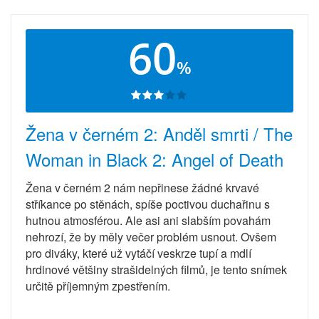
60
%
Žena v černém 2: Anděl smrti / The
Woman in Black 2: Angel of Death
Žena v černém 2 nám nepřinese žádné krvavé
stříkance po stěnách, spíše poctivou duchařinu s
hutnou atmosférou. Ale asi ani slabším povahám
nehrozí, že by měly večer problém usnout. Ovšem
pro diváky, které už vytáčí veskrze tupí a mdlí
hrdinové většiny strašidelných filmů, je tento snímek
určitě příjemným zpestřením.