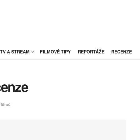
TV A STREAM
FILMOVÉ TIPY
REPORTÁŽE
RECENZE
cenze
 filmů