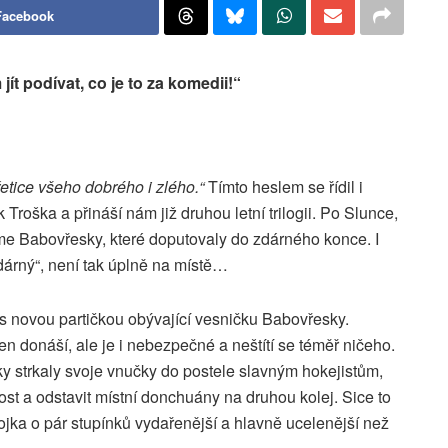
Facebook
jít podívat, co je to za komedii!“
řetice všeho dobrého i zlého.“
Tímto heslem se řídil i
 Troška a přináší nám již druhou letní trilogii. Po Slunce,
 Babovřesky, které doputovaly do zdárného konce. I
dárný“, není tak úplně na místě…
s novou partičkou obývající vesničku Babovřesky.
 donáší, ale je i nebezpečné a neštítí se téměř ničeho.
y strkaly svoje vnučky do postele slavným hokejistům,
ost a odstavit místní donchuány na druhou kolej. Sice to
vojka o pár stupínků vydařenější a hlavně ucelenější než