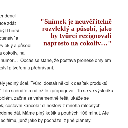
tendenci
Snímek je neuvěřitelně
ice zdát
rozvleklý a působí, jako
t i horší.
by tvůrci rezignovali
tenství a
naprosto na cokoliv…
zvleklý a působí,
a cokoliv, na
na humor… Občas se stane, že postava pronese omylem
žství pitvoření a přehrávání.
ly jediný účel. Tvůrci dostali několik desítek produktů,
 i do scénáře a náležitě zpropagovat. To se ve výsledku
problém, začne se vehementně řešit, ukáže se
řek, cestovní kancelář či některý z mnoha mléčných
 jedeme dál. Máme plný košík a pouhých 108 minut. Ale
ec filmu, jenž jako by pocházel z jiné planety.