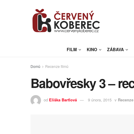
FILM
KINO
ZÁBAVA
Domů
Recenze filmů
Babovřesky 3 – re
od
Eliška Bartlová
9 února, 2015
v
Recenze