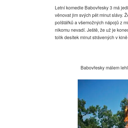
Letní komedie Babovřesky 3 má jedin
věnovat jim svých pět minut slávy. 
polštářků a všemožných nápojů z mís
nikomu nevadí. Ještě, že už je ko
tolik desítek minut strávených v kině
Babovřesky málem leh