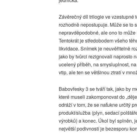
jednička.
Závěrečný díl trilogie ve vzestupné 
rozhodně nepostupuje. Může se to s
nepravděpodobné, ale ono to může bý
Tentokrát je středobodem všeho těho
likvidace. Snímek je neuvěřitelně ro
jako by tvůrci rezignovali naprosto n
ucelený příběh, na smysluplnost, 
vtip, ale ten se většinou ztratí v mno
Babovřesky 3 se tváří tak, jako by mě
které museli zakomponovat do „děje“
odráží v tom, že se naťukne určitý 
produkt/služba (plyn, sedací polštá
výrobků) a konec. Úkol byl splněn,
největší podivností je bezesporu kon