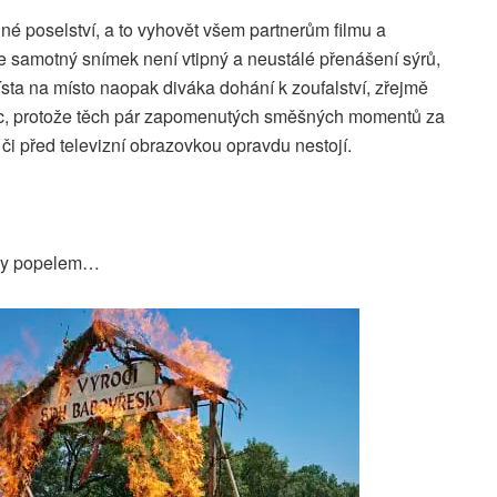
é poselství, a to vyhovět všem partnerům filmu a
Že samotný snímek není vtipný a neustálé přenášení sýrů,
ta na místo naopak diváka dohání k zoufalství, zřejmě
nec, protože těch pár zapomenutých směšných momentů za
 či před televizní obrazovkou opravdu nestojí.
ly popelem…