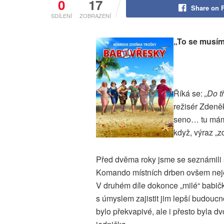
0
17
Share on 
SDÍLENÍ
ZOBRAZENÍ
„To se musím 
Říká se:
„Do t
režisér Zdeněk
seno… tu máme
když, výraz „z
Před dvěma roky jsme se seznámili 
Komando místních drben ovšem nejen
V druhém díle dokonce „milé“ babičk
s úmyslem zajistit jim lepší budoucn
bylo překvapivé, ale i přesto byla d