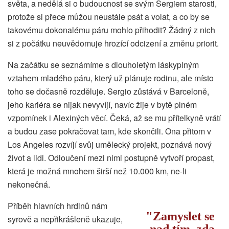
světa, a nedělá si o budoucnost se svým Sergiem starosti,
protože si přece můžou neustále psát a volat, a co by se
takovému dokonalému páru mohlo přihodit? Žádný z nich
si z počátku neuvědomuje hrozící odcizení a změnu priorit.
Na začátku se seznámíme s dlouholetým láskyplným
vztahem mladého páru, který už plánuje rodinu, ale místo
toho se dočasně rozděluje. Sergio zůstává v Barceloně,
jeho kariéra se nijak nevyvíjí, navíc žije v bytě plném
vzpomínek i Alexiných věcí. Čeká, až se mu přítelkyně vrátí
a budou zase pokračovat tam, kde skončili. Ona přitom v
Los Angeles rozvíjí svůj umělecký projekt, poznává nový
život a lidi. Odloučení mezi nimi postupně vytvoří propast,
která je možná mnohem širší než 10.000 km, ne-li
nekonečná.
Příběh hlavních hrdinů nám
Zamyslet se
syrově a nepřikrášleně ukazuje,
nad tím, zda