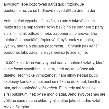
abychom lépe pozorovali narůstající rozdíly. Je
pochopitelné, že se hrdinové nevzdálili ze dne na den.
Velmi trefně vypíchne film vše, co nás v takové situaci
může trápit a napadnout: fotky bavícího se partnera z párty
s cizími lidmi, odložení nebo zapomenutí plánovaného
telefonátu, neustálé přepisování myšlenek v e-mailu,
výčitky, snaha o získání pozornosti… Snímek pak končí
podobně, jako začal, ale vyznění už je zcela jiné.
10.000 km zdvihá varovný prst nad virtuálními vztahy, které
si ale často vytváříme i s lidmi, kteří nejsou vůbec tak
daleko. Technické vymoženosti nám nikdy nedají to, co
skutečný kontakt a možnost se někoho dotknout, tančit s
ním, nebo společně vařit večeři. Film tedy může oslovit
širší publikum, než by se mohlo zdát. Jeho syrovost nás ale
většinu času nechá chladnými, stejně jako chladne vztah
Alex a Sergiho.