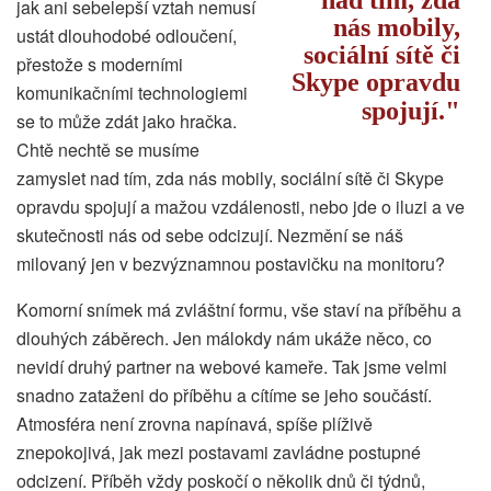
jak ani sebelepší vztah nemusí
nás mobily,
ustát dlouhodobé odloučení,
sociální sítě či
přestože s moderními
Skype opravdu
komunikačními technologiemi
spojují.
se to může zdát jako hračka.
Chtě nechtě se musíme
zamyslet nad tím, zda nás mobily, sociální sítě či Skype
opravdu spojují a mažou vzdálenosti, nebo jde o iluzi a ve
skutečnosti nás od sebe odcizují. Nezmění se náš
milovaný jen v bezvýznamnou postavičku na monitoru?
Komorní snímek má zvláštní formu, vše staví na příběhu a
dlouhých záběrech. Jen málokdy nám ukáže něco, co
nevidí druhý partner na webové kameře. Tak jsme velmi
snadno zataženi do příběhu a cítíme se jeho součástí.
Atmosféra není zrovna napínavá, spíše plíživě
znepokojivá, jak mezi postavami zavládne postupné
odcizení. Příběh vždy poskočí o několik dnů či týdnů,