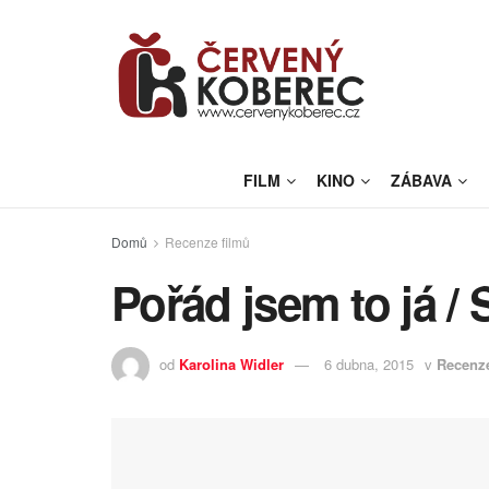
FILM
KINO
ZÁBAVA
Domů
Recenze filmů
Pořád jsem to já / S
od
Karolina Widler
6 dubna, 2015
v
Recenze