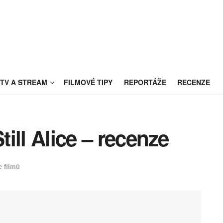
TV A STREAM
FILMOVÉ TIPY
REPORTÁŽE
RECENZE
till Alice – recenze
 filmů