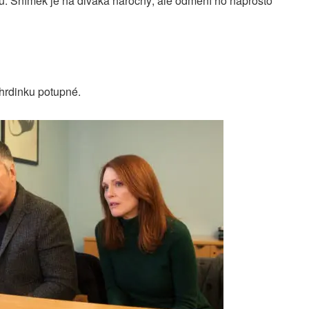
vu. Snímek je na diváka náročný, ale odmění ho naprosto
 hrdinku potupné.