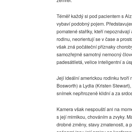
zemřel.
Téměř každý si pod pacientem s A
vybaví podobný pojem. Představujem
pomatené staříky, kteří nepoznávají a
rodinu, neorientují se v čase a pros
však zná počáteční příznaky choroby
samozřejmě samotný nemocný člověk
padesátiletá, velice inteligentní a ú
Její ideální americkou rodinku tvoř
Bosworth) a Lydia (Kristen Stewart),
snímek nepřirozeně klidní a za srdce
Kamera však nespouští ani na mome
s její mimikou, chováním a zvyky.
drobné změny, stavy zmatenosti, a p