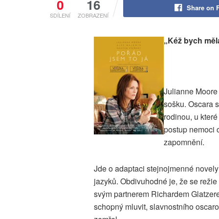
0
16
Share on 
SDÍLENÍ
ZOBRAZENÍ
„Kéž bych měl
Julianne Moore 
sošku. Oscara s
rodinou, u kter
postup nemoci 
zapomnění.
Jde o adaptaci stejnojmenné novely
jazyků. Obdivuhodné je, že se reži
svým partnerem Richardem Glatzerem
schopný mluvit, slavnostního oscaro