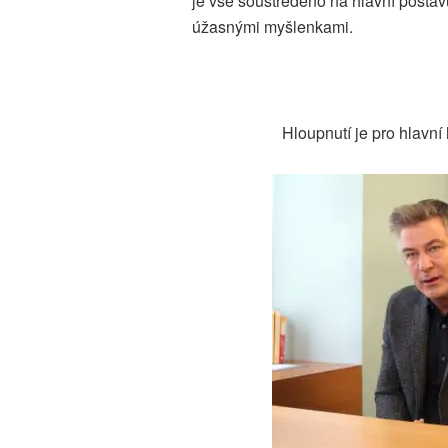
je vše soustředěno na hlavní posta
úžasnými myšlenkami.
Hloupnutí je pro hlavní