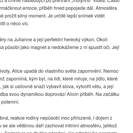
ci a chvíle následující po přehrání „motýlího“ videa. Často
ymáčknout emoce, příběh hned popojede dál. Atmosféra
 prožít silný moment. Je určitě lepší snímek vidět
tit o něco víc.
ěry na Julianne a její perfektní herecký výkon. Okolí
a působí jako magnet a nedokážeme z ní spustit oči. Její
 životy, Alice upadá do vlastního světa zapomnění. Nemoc
ž zapomíná, kým byl, na lidi, které miluje, na jídlo, které
jak si usilovně snaží vybavit slova, vytvořit větu, a její
udba svou dynamikou doprovází Alicin příběh. Na začátku
a potemní.
bná, reakce rodiny nepůsobí moc přirozeně, i dojem z
se ale většinou daří zachovat intimní atmosféru, jelikož