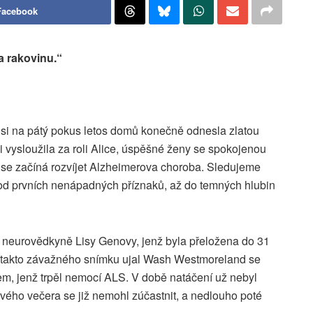
Facebook
a rakovinu.“
si na pátý pokus letos domů konečně odnesla zlatou
i vysloužila za roli Alice, úspěšné ženy se spokojenou
é se začíná rozvíjet Alzheimerova choroba. Sledujeme
od prvních nenápadných příznaků, až do temných hlubin
 neurovědkyně Lisy Genovy, jenž byla přeložena do 31
e takto závažného snímku ujal Wash Westmoreland se
, jenž trpěl nemocí ALS. V době natáčení už nebyl
vého večera se již nemohl zúčastnit, a nedlouho poté