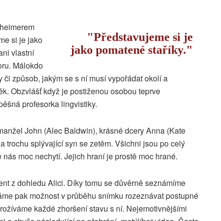
lzheimerem
Představujeme si je
e si je jako
jako pomatené staříky.
ni vlastní
toru. Málokdo
 či způsob, jakým se s ní musí vypořádat okolí a
. Obzvlášť když je postiženou osobou teprve
spěšná profesorka lingvistiky.
í manžel John (Alec Baldwin), krásné dcery Anna (Kate
 a trochu splývající syn se zetěm. Všichni jsou po celý
 nás moc nechytí. Jejich hraní je prostě moc hrané.
nt z dohledu Alici. Díky tomu se důvěrně seznámíme
 Máme pak možnost v průběhu snímku rozeznávat postupné
rožíváme každé zhoršení stavu s ní. Nejemotivnějšími