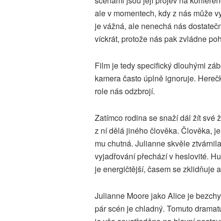
scénami jsou její projev na konferen
ale v momentech, kdy z nás může v
je vážná, ale nenechá nás dostatečně
víckrát, protože nás pak zvládne pohl
Film je tedy specifický dlouhými záb
kamera často úplně ignoruje. Herečk
role nás odzbrojí.
Zatímco rodina se snaží dál žít své
z ní dělá jiného člověka. Člověka, jen
mu chutná. Julianne skvěle ztvárnila, 
vyjadřování přechází v heslovité. H
je energičtější, časem se zklidňuje 
Julianne Moore jako Alice je bezchy
pár scén je chladný. Tomuto dramatu 