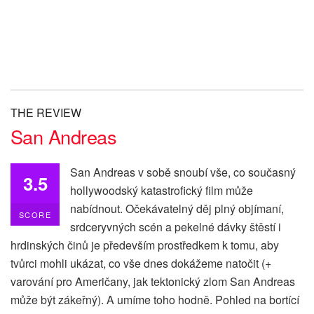
THE REVIEW
San Andreas
San Andreas v sobě snoubí vše, co současný
3.5
hollywoodský katastrofický film může
nabídnout. Očekávatelný děj plný objímaní,
SCORE
srdceryvných scén a pekelné dávky štěstí i
hrdinských činů je především prostředkem k tomu, aby
tvůrci mohli ukázat, co vše dnes dokážeme natočit (+
varování pro Američany, jak tektonický zlom San Andreas
může být zákeřný). A umíme toho hodně. Pohled na bortící