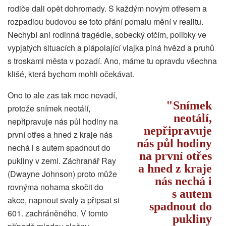
rodiče dali opět dohromady. S každým novým otřesem a
rozpadlou budovou se toto přání pomalu mění v realitu.
Nechybí ani rodinná tragédie, sobecký otčím, polibky ve
vypjatých situacích a plápolající vlajka plná hvězd a pruhů
s troskami města v pozadí. Ano, máme tu opravdu všechna
klišé, která bychom mohli očekávat.
Ono to ale zas tak moc nevadí,
Snímek
protože snímek neotálí,
neotálí,
nepřipravuje nás půl hodiny na
nepřipravuje
první otřes a hned z kraje nás
nás půl hodiny
nechá i s autem spadnout do
na první otřes
pukliny v zemi. Záchranář Ray
a hned z kraje
(Dwayne Johnson) proto může
nás nechá i
rovnýma nohama skočit do
s autem
akce, napnout svaly a připsat si
spadnout do
601. zachráněného. V tomto
pukliny