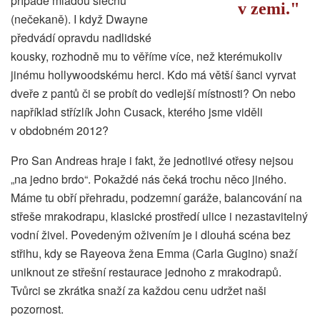
případě mladou slečnu
v zemi.
(nečekaně). I když Dwayne
předvádí opravdu nadlidské
kousky, rozhodně mu to věříme více, než kterémukoliv
jinému hollywoodskému herci. Kdo má větší šanci vyrvat
dveře z pantů či se probít do vedlejší místnosti? On nebo
například střízlík John Cusack, kterého jsme viděli
v obdobném 2012?
Pro San Andreas hraje i fakt, že jednotlivé otřesy nejsou
„na jedno brdo“. Pokaždé nás čeká trochu něco jiného.
Máme tu obří přehradu, podzemní garáže, balancování na
střeše mrakodrapu, klasické prostředí ulice i nezastavitelný
vodní živel. Povedeným oživením je i dlouhá scéna bez
střihu, kdy se Rayeova žena Emma (Carla Gugino) snaží
uniknout ze střešní restaurace jednoho z mrakodrapů.
Tvůrci se zkrátka snaží za každou cenu udržet naši
pozornost.