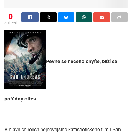
0
SDÍLENÍ
Pevně se něčeho chyťte, blíží se
pořádný otřes.
V hlavních rolích nejnovějšího katastrofického filmu San