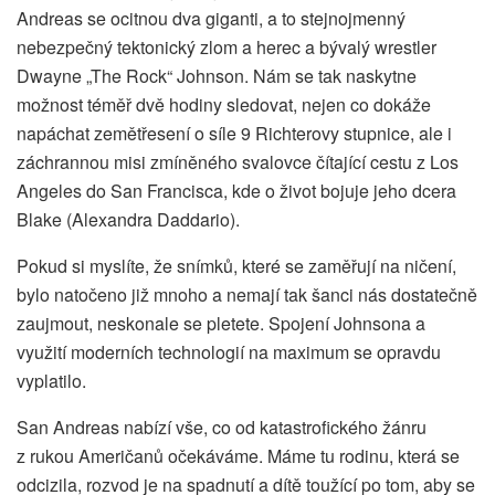
Andreas se ocitnou dva giganti, a to stejnojmenný
nebezpečný tektonický zlom a herec a bývalý wrestler
Dwayne „The Rock“ Johnson. Nám se tak naskytne
možnost téměř dvě hodiny sledovat, nejen co dokáže
napáchat zemětřesení o síle 9 Richterovy stupnice, ale i
záchrannou misi zmíněného svalovce čítající cestu z Los
Angeles do San Francisca, kde o život bojuje jeho dcera
Blake (Alexandra Daddario).
Pokud si myslíte, že snímků, které se zaměřují na ničení,
bylo natočeno již mnoho a nemají tak šanci nás dostatečně
zaujmout, neskonale se pletete. Spojení Johnsona a
využití moderních technologií na maximum se opravdu
vyplatilo.
San Andreas nabízí vše, co od katastrofického žánru
z rukou Američanů očekáváme. Máme tu rodinu, která se
odcizila, rozvod je na spadnutí a dítě toužící po tom, aby se