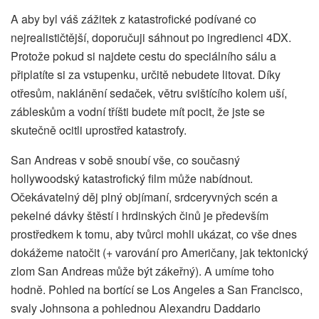
A aby byl váš zážitek z katastrofické podívané co
nejrealističtější, doporučuji sáhnout po ingredienci 4DX.
Protože pokud si najdete cestu do speciálního sálu a
připlatíte si za vstupenku, určitě nebudete litovat. Díky
otřesům, naklánění sedaček, větru svištícího kolem uší,
zábleskům a vodní tříšti budete mít pocit, že jste se
skutečně ocitli uprostřed katastrofy.
San Andreas v sobě snoubí vše, co současný
hollywoodský katastrofický film může nabídnout.
Očekávatelný děj plný objímaní, srdceryvných scén a
pekelné dávky štěstí i hrdinských činů je především
prostředkem k tomu, aby tvůrci mohli ukázat, co vše dnes
dokážeme natočit (+ varování pro Američany, jak tektonický
zlom San Andreas může být zákeřný). A umíme toho
hodně. Pohled na bortící se Los Angeles a San Francisco,
svaly Johnsona a pohlednou Alexandru Daddario