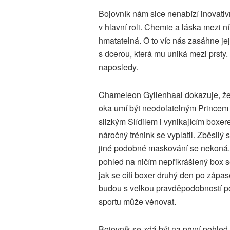
Bojovník nám sice nenabízí inovativ
v hlavní roli. Chemie a láska mezi 
hmatatelná. O to víc nás zasáhne je
s dcerou, která mu uniká mezi prsty
naposledy.
Chameleon Gyllenhaal dokazuje, že
oka umí být neodolatelným Princem 
slizkým Slídilem i vynikajícím boxe
náročný trénink se vyplatil. Zběsilý 
jiné podobné maskování se nekoná.
pohled na ničím nepřikrášlený box se
jak se cítí boxer druhý den po zápas
budou s velkou pravděpodobností p
sportu může věnovat.
Bojovník se zdá být na první pohle