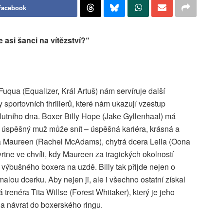
Facebook
asi šanci na vítězství?“
uqua (Equalizer, Král Artuš) nám servíruje další
sportovních thrillerů, které nám ukazují vzestup
lutního dna. Boxer Billy Hope (Jake Gyllenhaal) má
úspěšný muž může snít – úspěšná kariéra, krásná a
a Maureen (Rachel McAdams), chytrá dcera Leila (Oona
tne ve chvíli, kdy Maureen za tragických okolností
 výbušného boxera na uzdě. Billy tak přijde nejen o
 malou dcerku. Aby nejen ji, ale i všechno ostatní získal
 trenéra Tita Willse (Forest Whitaker), který je jeho
y a návrat do boxerského ringu.