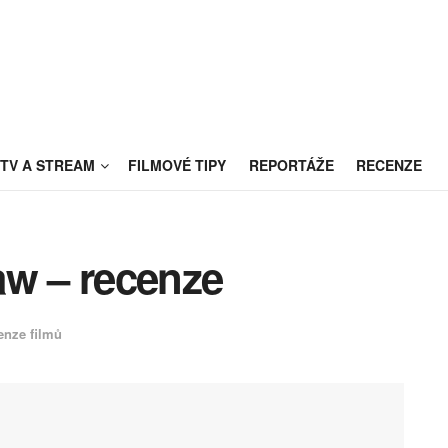
TV A STREAM
FILMOVÉ TIPY
REPORTÁŽE
RECENZE
aw – recenze
enze filmů