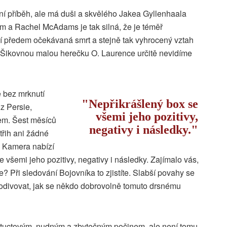
ní příběh, ale má duši a skvělého Jakea Gyllenhaala
ním a Rachel McAdams je tak silná, že je téměř
jí předem očekávaná smrt a stejně tak vyhrocený vztah
. Šikovnou malou herečku O. Laurence určitě nevidíme
 bez mrknutí
Nepřikrášlený box se
z Persie,
všemi jeho pozitivy,
rem. Šest měsíců
negativy i následky.
střih ani žádné
 Kamera nabízí
 všemi jeho pozitivy, negativy i následky. Zajímalo vás,
e? Při sledování Bojovníka to zjistíte. Slabší povahy se
odivovat, jak se někdo dobrovolně tomuto drsnému
d tuctovým, nudným a zbytečným počinem, ale není tomu