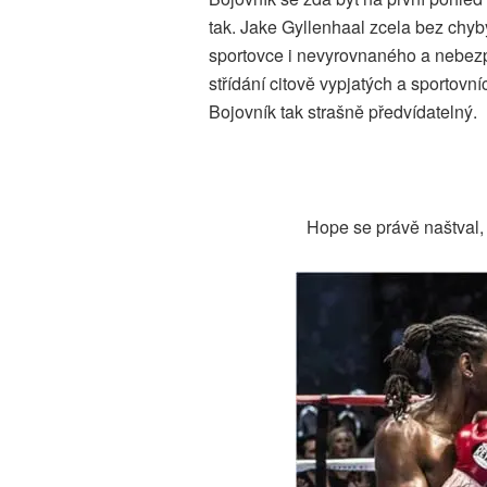
tak. Jake Gyllenhaal zcela bez chyb
sportovce i nevyrovnaného a nebez
střídání citově vypjatých a sportovn
Bojovník tak strašně předvídatelný.
Hope se právě naštval, z