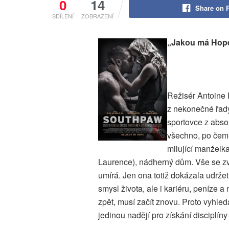
0
14
Share on 
SDÍLENÍ
ZOBRAZENÍ
„Jakou má Hope 
Režisér Antoine F
z nekonečné řady 
sportovce z abso
všechno, po čem 
milující manželk
Laurence), nádherný dům. Vše se zvr
umírá. Jen ona totiž dokázala udržet
smysl života, ale i kariéru, peníze a
zpět, musí začít znovu. Proto vyhledá
jedinou nadějí pro získání disciplín