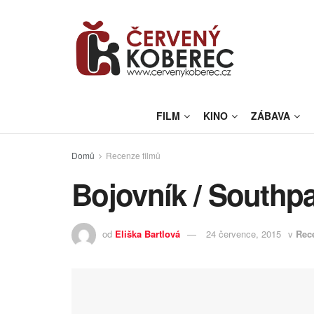
FILM
KINO
ZÁBAVA
Domů
Recenze filmů
Bojovník / Southp
od
Eliška Bartlová
24 července, 2015
v
Rec