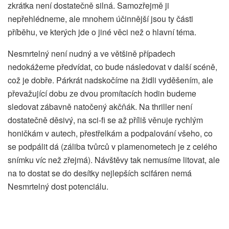
zkrátka není dostatečně silná. Samozřejmě ji
nepřehlédneme, ale mnohem účinnější jsou ty části
příběhu, ve kterých jde o jiné věci než o hlavní téma.
Nesmrtelný není nudný a ve většině případech
nedokážeme předvídat, co bude následovat v další scéně,
což je dobře. Párkrát nadskočíme na židli vyděšením, ale
převažující dobu ze dvou promítacích hodin budeme
sledovat zábavně natočený akčňák. Na thriller není
dostatečně děsivý, na sci-fi se až příliš věnuje rychlým
honičkám v autech, přestřelkám a podpalování všeho, co
se podpálit dá (záliba tvůrců v plamenometech je z celého
snímku víc než zřejmá). Návštěvy tak nemusíme litovat, ale
na to dostat se do desítky nejlepších scifáren nemá
Nesmrtelný dost potenciálu.