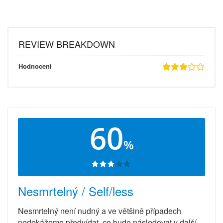
REVIEW BREAKDOWN
Hodnocení
60
%
Nesmrtelný / Self/less
Nesmrtelný není nudný a ve většině případech
nedokážeme předvídat, co bude následovat v další