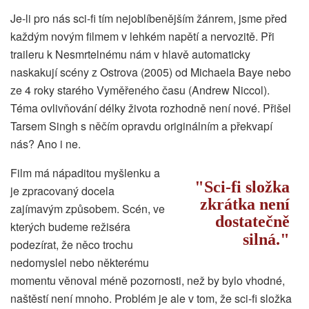
Je-li pro nás sci-fi tím nejoblíbenějším žánrem, jsme před
každým novým filmem v lehkém napětí a nervozitě. Při
traileru k Nesmrtelnému nám v hlavě automaticky
naskakují scény z Ostrova (2005) od Michaela Baye nebo
ze 4 roky starého Vyměřeného času (Andrew Niccol).
Téma ovlivňování délky života rozhodně není nové. Přišel
Tarsem Singh s něčím opravdu originálním a překvapí
nás? Ano i ne.
Film má nápaditou myšlenku a
Sci-fi složka
je zpracovaný docela
zkrátka není
zajímavým způsobem. Scén, ve
dostatečně
kterých budeme režiséra
silná.
podezírat, že něco trochu
nedomyslel nebo některému
momentu věnoval méně pozornosti, než by bylo vhodné,
naštěstí není mnoho. Problém je ale v tom, že sci-fi složka