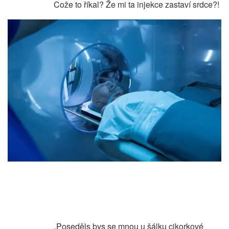
Cože to říkal? Že mi ta injekce zastaví srdce?!
„Poseděls bys se mnou u šálku cikorkové