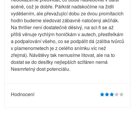
scéně, což je dobře. Párkrát nadskočíme na židli
vyděšením, ale převažující dobu ze dvou promítacích
hodin budeme sledovat zábavně natočený akčňák.
Na thriller není dostatečně děsivý, na sci-fi se až
příliš věnuje rychlým honičkám v autech, přestřelkám
a podpalování všeho, co se podpálit dá (záliba tvůrců
v plamenometech je z celého snímku víc než
zřejmá). Návštěvy tak nemusíme litovat, ale na to
dostat se do desítky nejlepších scifáren nemá
Nesmrtelný dost potenciálu.
Hodnocení