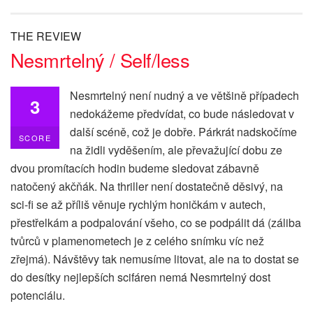
THE REVIEW
Nesmrtelný / Self/less
Nesmrtelný není nudný a ve většině případech
3
nedokážeme předvídat, co bude následovat v
další scéně, což je dobře. Párkrát nadskočíme
SCORE
na židli vyděšením, ale převažující dobu ze
dvou promítacích hodin budeme sledovat zábavně
natočený akčňák. Na thriller není dostatečně děsivý, na
sci-fi se až příliš věnuje rychlým honičkám v autech,
přestřelkám a podpalování všeho, co se podpálit dá (záliba
tvůrců v plamenometech je z celého snímku víc než
zřejmá). Návštěvy tak nemusíme litovat, ale na to dostat se
do desítky nejlepších scifáren nemá Nesmrtelný dost
potenciálu.