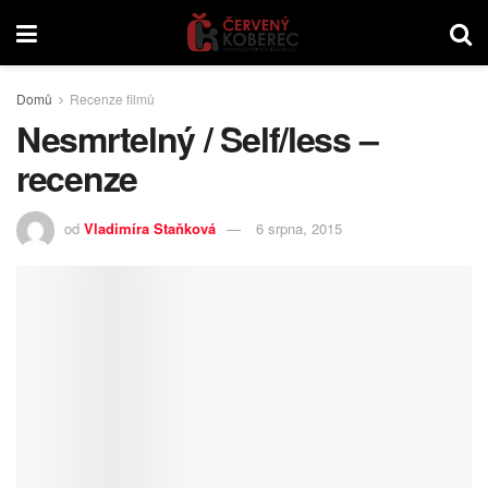
Domů
Recenze filmů
Nesmrtelný / Self/less –
recenze
od
Vladimíra Staňková
6 srpna, 2015