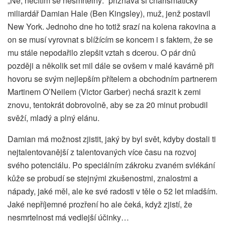
„Ne, necítím se nesmrtelný.“ přiznává si charismatický
miliardář Damian Hale (Ben Kingsley), muž, jenž postavil
New York. Jednoho dne ho totiž srazí na kolena rakovina a
on se musí vyrovnat s blížícím se koncem i s faktem, že se
mu stále nepodařilo zlepšit vztah s dcerou. O pár dnů
později a několik set mil dále se ovšem v malé kavárně při
hovoru se svým nejlepším přítelem a obchodním partnerem
Martinem O’Neilem (Victor Garber) nechá srazit k zemi
znovu, tentokrát dobrovolně, aby se za 20 minut probudil
svěží, mladý a plný elánu.
Damian má možnost zjistit, jaký by byl svět, kdyby dostali ti
nejtalentovanější z talentovaných více času na rozvoj
svého potenciálu. Po speciálním zákroku zvaném svlékání
kůže se probudí se stejnými zkušenostmi, znalostmi a
nápady, jaké měl, ale ke své radosti v těle o 52 let mladším.
Jaké nepříjemné prozření ho ale čeká, když zjistí, že
nesmrtelnost má vedlejší účinky…