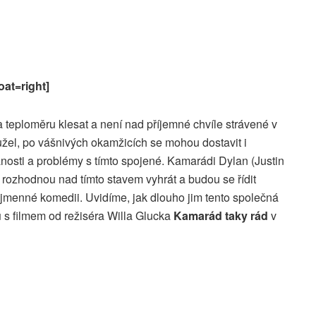
oat=right]
na teploměru klesat a není nad příjemné chvíle strávené v
hužel, po vášnivých okamžicích se mohou dostavit i
nosti a problémy s tímto spojené. Kamarádi Dylan (Justin
 rozhodnou nad tímto stavem vyhrát a budou se řídit
ojmenné komedii. Uvidíme, jak dlouho jim tento společná
u
s filmem od režiséra Willa Glucka
Kamarád taky rád
v