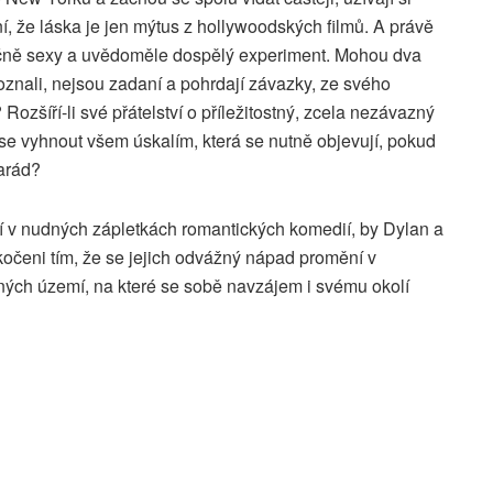
í, že láska je jen mýtus z hollywoodských filmů. A právě
čně sexy a uvědoměle dospělý experiment. Mohou dva
oznali, nejsou zadaní a pohrdají závazky, ze svého
 Rozšíří-li své přátelství o příležitostný, zcela nezávazný
 se vyhnout všem úskalím, která se nutně objevují, pokud
arád?
ují v nudných zápletkách romantických komedií, by Dylan a
kočeni tím, že se jejich odvážný nápad promění v
ných území, na které se sobě navzájem i svému okolí