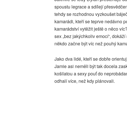
spoustu legrace a sdílejí přesvědčen
tehdy se rozhodnou vyzkoušet báje
kamarádi, kteří se teprve nedávno p
kamarádství vytěžit ještě o něco víc?
sex „bez jakýchkoliv emocí“, dokáží
někdo začne být víc než pouhý kam
Jako dva lidé, kteří se dobře orient
Jamie asi neměli být tak docela zas
košilatou a sexy pouť do neprobáda
odhalí více, než kdy plánovali.