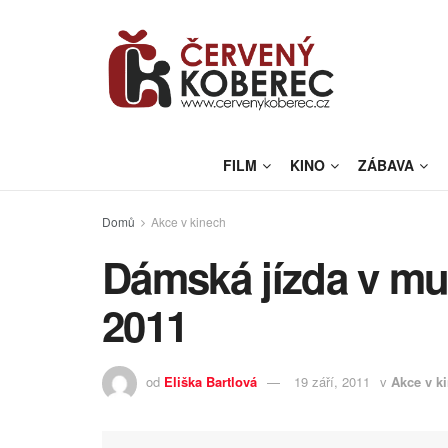
FILM
KINO
ZÁBAVA
Domů
Akce v kinech
Dámská jízda v mul
2011
od
Eliška Bartlová
19 září, 2011
v
Akce v k