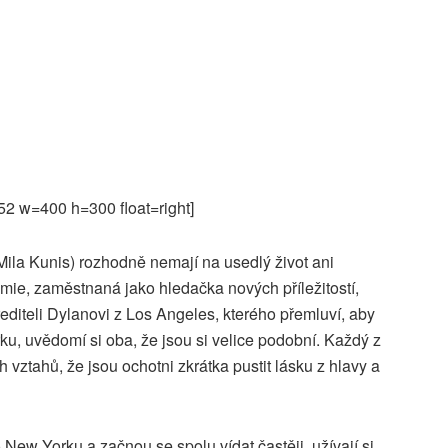
52 w=400 h=300 float=right]
Mila Kunis) rozhodně nemají na usedlý život ani
ie, zaměstnaná jako hledačka nových příležitostí,
diteli Dylanovi z Los Angeles, kterého přemluví, aby
u, uvědomí si oba, že jsou si velice podobní. Každý z
 vztahů, že jsou ochotni zkrátka pustit lásku z hlavy a
New Yorku a začnou se spolu vídat častěji, užívají si