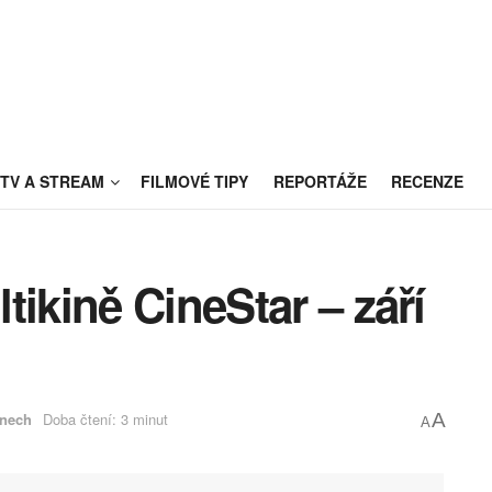
TV A STREAM
FILMOVÉ TIPY
REPORTÁŽE
RECENZE
tikině CineStar – září
inech
Doba čtení: 3 minut
A
A