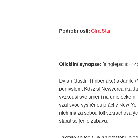
Podrobnosti:
CineStar
Oficiální synopse:
[singlepic id=14
Dylan (Justin Timberlake) a Jamie (
pomyšlení. Když si Newyorčanka Jam
vyzkouší své umění na uměleckém ře
vzal svou vysněnou práci v New York
nich má za sebou tolik zkrachovalých
starat se jen o zábavu.
Jakmile se tedy Dylan přestěhuje do 