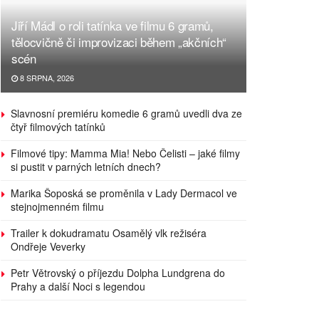
Jiří Mádl o roli tatínka ve filmu 6 gramů,
tělocvičně či improvizaci během „akčních“
scén
8 SRPNA, 2026
Slavnosní premiéru komedie 6 gramů uvedli dva ze
čtyř filmových tatínků
Filmové tipy: Mamma Mia! Nebo Čelisti – jaké filmy
si pustit v parných letních dnech?
Marika Šoposká se proměnila v Lady Dermacol ve
stejnojmenném filmu
Trailer k dokudramatu Osamělý vlk režiséra
Ondřeje Veverky
Petr Větrovský o příjezdu Dolpha Lundgrena do
Prahy a další Noci s legendou