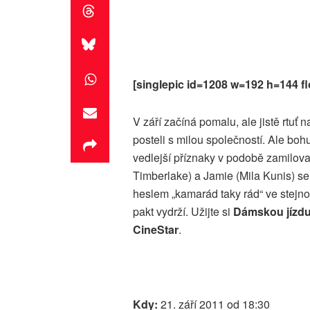
[singlepic id=1208 w=192 h=144 fl
V září začíná pomalu, ale jistě rtuť 
posteli s milou společností. Ale bo
vedlejší příznaky v podobě zamilova
Timberlake) a Jamie (Mila Kunis) se
heslem „kamarád taky rád“ ve stejn
pakt vydrží. Užijte si
Dámskou jízd
CineStar
.
Kdy:
21. září 2011 od 18:30