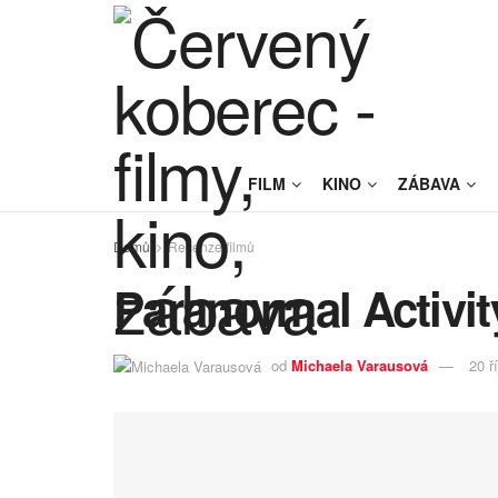
FILM
KINO
ZÁBAVA
Domů
Recenze filmů
Paranormal Activit
od
Michaela Varausová
20 ř