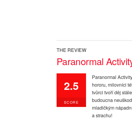
THE REVIEW
Paranormal Activit
Paranormal Activit
2.5
hororu, milovníci té
tvůrci tvoří děj stá
budoucna neuškodil
SCORE
mladičkým nápadní
a strachu!