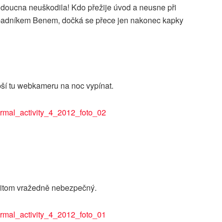
budoucna neuškodila! Kdo přežije úvod a neusne při
nápadníkem Benem, dočká se přece jen nakonec kapky
pší tu webkameru na noc vypínat.
přitom vražedně nebezpečný.