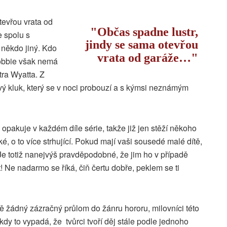
tevřou vrata od
Občas spadne lustr,
e spolu s
jindy se sama otevřou
 někdo jiný. Kdo
vrata od garáže…
Robbie však nemá
tra Wyatta. Z
ý kluk, který se v noci probouzí a s kýmsi neznámým
opakuje v každém díle série, takže již jen stěží někoho
tké, o to více strhující. Pokud mají vaši sousedé malé dítě,
 Je totiž nanejvýš pravděpodobné, že jim ho v případě
 Ne nadarmo se říká, čiň čertu dobře, peklem se ti
tě žádný zázračný průlom do žánru hororu, milovníci této
Někdy to vypadá, že tvůrci tvoří děj stále podle jednoho