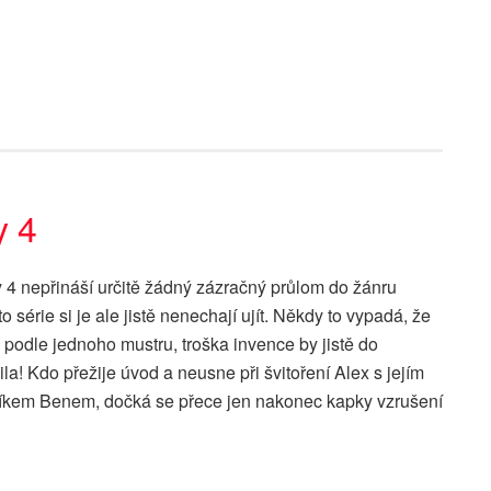
y 4
y 4 nepřináší určitě žádný zázračný průlom do žánru
to série si je ale jistě nenechají ujít. Někdy to vypadá, že
le podle jednoho mustru, troška invence by jistě do
a! Kdo přežije úvod a neusne při švitoření Alex s jejím
kem Benem, dočká se přece jen nakonec kapky vzrušení