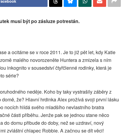
Facebook
tek musí být po zásluze potrestán.
e a ocitáme se v roce 2011. Je to již pět let, kdy Katie
y kromě malého novorozeněte Huntera a zmizela s ním
u inkognito v sousedství čtyřčlenné rodinky, která je
éto série?
zoruhodného neděje. Koho by taky vystrašily záběry z
domě, že? Hlavní hrdinka Alex prožívá svoji první lásku
o nocích hlídá svého mladšího nevlastního bratra
načné části příběhu. Jenže pak se jednou stane něco
 do domu přibude do doby, než se uzdraví, nový
elmi zvláštní chlapec Robbie. A začnou se dít věci!