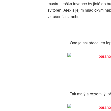
mustru, troška invence by jistě do 
švitoření Alex s jejím mladičkým 
vzrušení a strachu!
Ono je asi přece jen le
Tak malý a roztomilý, 