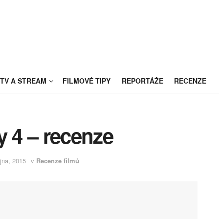
TV A STREAM
FILMOVÉ TIPY
REPORTÁŽE
RECENZE
y 4 – recenze
íjna, 2015
v
Recenze filmů