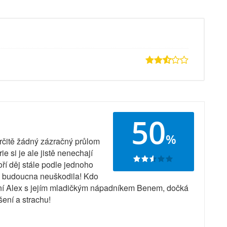
50
%
určitě žádný zázračný průlom
ie si je ale jistě nenechají
voří děj stále podle jednoho
do budoucna neuškodila! Kdo
ření Alex s jejím mladičkým nápadníkem Benem, dočká
ení a strachu!