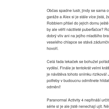
Občas spadne lustr, jindy se sama o
garáže a Alex si je stále více jistá, ž
Robbiem přišel do jejich domu ještě
by ale věřil náctileté puberťačce? 
dobrý vliv ani na jejího mladšího bra
veselého chlapce se stává zádumčiv
hovoří.
Celá řada lekaček se bohužel pořád 
vyděsí. Finále je tentokrát velmi krá
je návštěva tohoto snímku riziková!
potřeby v budoucnu odmítnete hlídat!
odmění!
Paranormal Activity 4 nepřináší urči
série si je ale jistě nenechají ujít. 