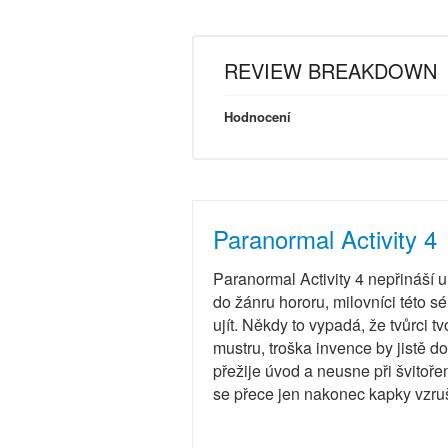
REVIEW BREAKDOWN
Hodnocení
Paranormal Activity 4
Paranormal Activity 4 nepřináší 
do žánru hororu, milovníci této sér
ujít. Někdy to vypadá, že tvůrci t
mustru, troška invence by jistě 
přežije úvod a neusne při švito
se přece jen nakonec kapky vzruš