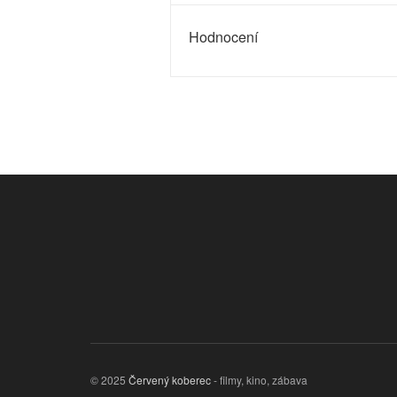
Hodnocení
© 2025
Červený koberec
- filmy, kino, zábava