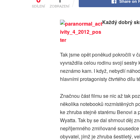
Share on 
SDÍLENÍ
ZOBRAZENÍ
Každý dobrý sku
Tak jsme opět poněkud pokročili v čas
vyvraždila celou rodinu svojí sestr
neznámo kam. I když, nebydlí náhodo
hlavními protagonisty čtvrtého dílu t
Značnou část filmu se nic až tak po
několika notebooků rozmístěných po 
ke zhruba stejně starému Benovi a p
Wyatta. Tak by se dal shrnout děj z
nepříjemného zmiňované sousedce a
obyvatel, jímž je zhruba šestiletý, v