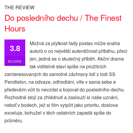
THE REVIEW
Do posledního dechu / The Finest
Hours
Možná za plytkost řady postav může snaha
3.8
autorů o co největší autentičnost příběhu, přeci
jen, jedná se o skutečný příběh. Akční drama
SCORE
tak viditelně staví spíše na prožitcích
zainteresovaných do samotné záchrany lidí z lodi SS
Pendleton, na odvaze, odhodlání, víře v sama sebe a
především vůli to nevzdat a bojovat do posledního dechu.
Rozhodně stojí za zhlédnutí a zaslouží si naše uznání,
neboť v bodech, jež si film vytyčit jako prioritu, doslova
exceluje, bohužel v těch ostatních zapadá spíše do
průměru.