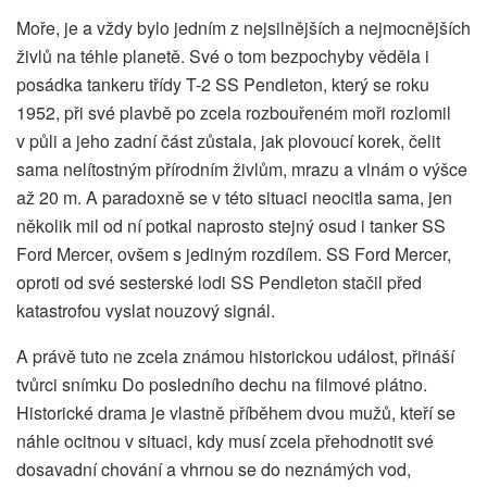
Moře, je a vždy bylo jedním z nejsilnějších a nejmocnějších
živlů na téhle planetě. Své o tom bezpochyby věděla i
posádka tankeru třídy T-2 SS Pendleton, který se roku
1952, při své plavbě po zcela rozbouřeném moři rozlomil
v půli a jeho zadní část zůstala, jak plovoucí korek, čelit
sama nelítostným přírodním živlům, mrazu a vlnám o výšce
až 20 m. A paradoxně se v této situaci neocitla sama, jen
několik mil od ní potkal naprosto stejný osud i tanker SS
Ford Mercer, ovšem s jediným rozdílem. SS Ford Mercer,
oproti od své sesterské lodi SS Pendleton stačil před
katastrofou vyslat nouzový signál.
A právě tuto ne zcela známou historickou událost, přináší
tvůrci snímku Do posledního dechu na filmové plátno.
Historické drama je vlastně příběhem dvou mužů, kteří se
náhle ocitnou v situaci, kdy musí zcela přehodnotit své
dosavadní chování a vhrnou se do neznámých vod,