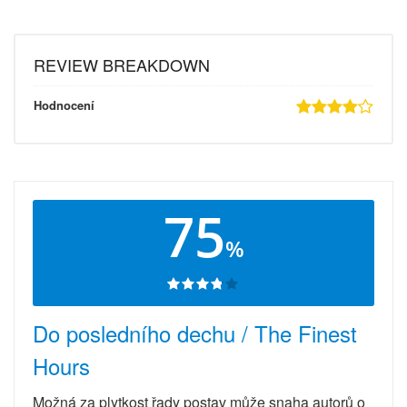
REVIEW BREAKDOWN
Hodnocení
75
%
Do posledního dechu / The Finest
Hours
Možná za plytkost řady postav může snaha autorů o