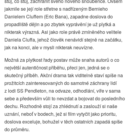
stůj, co stůj, zachránit svého nového snoubence. Ovšem
jakmile se její role střetne s nadřízeným Bernieho
Danielem Cluffem (Eric Bana), zapadne doslova do
propadliště dějin a po zbytek vyprávění je už plytká a
nikterak výrazná. Asi jako role právě zmíněného velitele
Daniela Cluffa, jehož člověk nenávidí stejně na začátku,
jak na konci, ale v mysli nikterak neuvízne.
Možná za plytkost řady postav může snaha autorů o co
největší autentičnost příběhu, přeci jen, jedná se o
skutečný příběh. Akční drama tak viditelně staví spíše na
prožitcích zainteresovaných do samotné záchrany lidí
z lodi SS Pendleton, na odvaze, odhodlání, víře v sama
sebe a především vůli to nevzdat a bojovat do posledního
dechu. Rozhodně stojí za zhlédnutí a zaslouží si naše
uznání, neboť v bodech, jež si film vytyčit jako prioritu,
doslova exceluje, bohužel v těch ostatních zapadá spíše
do průměru.