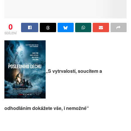
0
SDÍLENÍ
„S vytrvalostí, soucitem a
odhodláním dokážete vše, i nemožné“