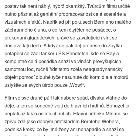
postav tak není náhlý, nýbrž okamžitý. Tvůrcům filmu určitě
nutno přiznat až geniální propracovanost celé scenérie a
vizuálních efektů. Například při pokusech Bernieho malého
záchranného člunu, o celkem čtyřčlenné posádce, o
překonání gigantických, právě se zavalujících vln, se
doslova tají dech. A když se pak děj přenese do zbytku
potápěcí se zádi tankeru SS Pendleton, kde se Ray a
kompletně celá posádka snaží ve vlnách převyšujících
samotnou loď, ručně řídit tento zcela neaquadynamický
objekt pomocí dlouhé tyče nasunuté do kormidla a motorů,
uslyšíte ze svých útrob pouze „Wow!“.
Film ve své druhé půli tak nabere spád, diváka vtáhne do
děje, a ten se konečně vcítí do hlavních hrdinů. Bohužel to
neplatí až tak o ostatních rolích. Hlavní hrdinka Miriam, se
zprvu zdá jako dobrým protikladem Bernieho Webera,
podniká kroky, co by jiné ženy ani nenapadlo a snaží se