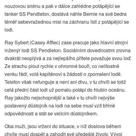
nouzovou sirénu a pak v dálce zahlédne potápějící se
tanker SS Pendleton, dostává náhle Bernie na své bedra
téměř sebevražednou misi na záchranu lidí z potápějící se
lodi.
Ray Sybert (Casey Afflec) zase pracuje jako hlavní strojní
inženýr lodi SS Pendleton. Sociálními dovednostmi zrovna
dvakrát neoplývá a za nejlepšího přítele považuje svou loď.
Ze strachu plout rychle v ohromné bouři, co nelítostně
venku řádí, volá kapitánovi s žádostí o zpomalení lodě.
Telefon však nefunguje a není ani divu, v tu chvíli se totiž
celá přední část lodi už pomalu potápí do hlubin oceánu.
Ray jakožto nejschopnější a také v tu chvíli nejvýše
postavený důstojník na lodi na sebe musí vzít břímě
odpovědnosti a stát se velícím důstojníkem.
Oba muži, jsou vrženi do situace, v níž doslova během
chvíle musí dospět a zahodit své předešlé životy. Vývoj