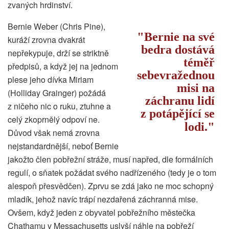
zvaných hrdinství.
Bernie Weber (Chris Pine),
Bernie na své
kuráží zrovna dvakrát
bedra dostává
nepřekypuje, drží se striktně
téměř
předpisů, a když jej na jednom
sebevražednou
plese jeho dívka Miriam
misi na
(Holliday Grainger) požádá
záchranu lidí
z ničeho nic o ruku, ztuhne a
z potápějící se
celý zkoprnělý odpoví ne.
lodi.
Důvod však nemá zrovna
nejstandardnější, neboť Bernie
jakožto člen pobřežní stráže, musí napřed, dle formálních
regulí, o sňatek požádat svého nadřízeného (tedy je o tom
alespoň přesvědčen). Zprvu se zdá jako ne moc schopný
mladík, jehož navíc trápí nezdařená záchranná mise.
Ovšem, když jeden z obyvatel pobřežního městečka
Chathamu v Messachusetts uslyší náhle na pobřeží