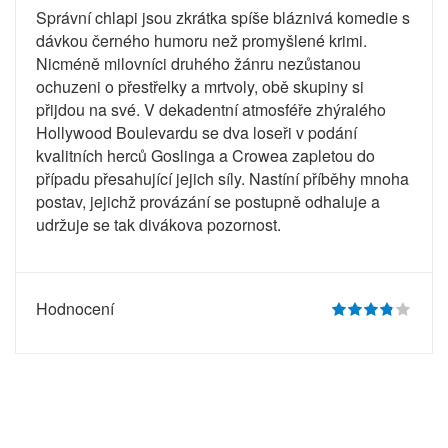
Správní chlapi jsou zkrátka spíše bláznivá komedie s
dávkou černého humoru než promyšlené krimi.
Nicméně milovníci druhého žánru nezůstanou
ochuzeni o přestřelky a mrtvoly, obě skupiny si
přijdou na své. V dekadentní atmosféře zhýralého
Hollywood Boulevardu se dva loseři v podání
kvalitních herců Goslinga a Crowea zapletou do
případu přesahující jejich síly. Nastíní příběhy mnoha
postav, jejichž provázání se postupně odhaluje a
udržuje se tak divákova pozornost.
Hodnocení