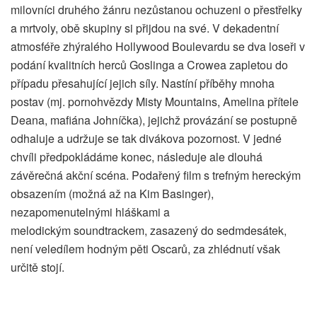
milovníci druhého žánru nezůstanou ochuzeni o přestřelky
a mrtvoly, obě skupiny si přijdou na své. V dekadentní
atmosféře zhýralého Hollywood Boulevardu se dva loseři v
podání kvalitních herců Goslinga a Crowea zapletou do
případu přesahující jejich síly. Nastíní příběhy mnoha
postav (mj. pornohvězdy Misty Mountains, Amelina přítele
Deana, mafiána Johníčka), jejichž provázání se postupně
odhaluje a udržuje se tak divákova pozornost. V jedné
chvíli předpokládáme konec, následuje ale dlouhá
závěrečná akční scéna. Podařený film s trefným hereckým
obsazením (možná až na Kim Basinger),
nezapomenutelnými hláškami a
melodickým soundtrackem, zasazený do sedmdesátek,
není veledílem hodným pěti Oscarů, za zhlédnutí však
určitě stojí.