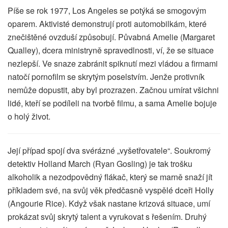
Píše se rok 1977, Los Angeles se potýká se smogovým
oparem. Aktivisté demonstrují proti automobilkám, které
znečištěné ovzduší způsobují. Půvabná Amelie (Margaret
Qualley), dcera ministryně spravedlnosti, ví, že se situace
nezlepší. Ve snaze zabránit spiknutí mezi vládou a firmami
natočí pornofilm se skrytým poselstvím. Jenže protivník
nemůže dopustit, aby byl prozrazen. Začnou umírat všichni
lidé, kteří se podíleli na tvorbě filmu, a sama Amelie bojuje
o holý život.
Její případ spojí dva svérázné „vyšetřovatele“. Soukromý
detektiv Holland March (Ryan Gosling) je tak trošku
alkoholik a nezodpovědný flákač, který se marně snaží jít
příkladem své, na svůj věk předčasně vyspělé dceři Holly
(Angourie Rice). Když však nastane krizová situace, umí
prokázat svůj skrytý talent a vyrukovat s řešením. Druhý