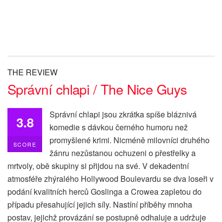
THE REVIEW
Správní chlapi / The Nice Guys
Správní chlapi jsou zkrátka spíše bláznivá
3.8
komedie s dávkou černého humoru než
promyšlené krimi. Nicméně milovníci druhého
SCORE
žánru nezůstanou ochuzeni o přestřelky a
mrtvoly, obě skupiny si přijdou na své. V dekadentní
atmosféře zhýralého Hollywood Boulevardu se dva loseři v
podání kvalitních herců Goslinga a Crowea zapletou do
případu přesahující jejich síly. Nastíní příběhy mnoha
postav, jejichž provázání se postupně odhaluje a udržuje