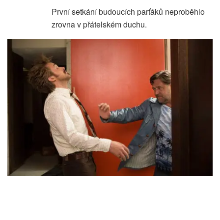
První setkání budoucích parťáků neproběhlo
zrovna v přátelském duchu.