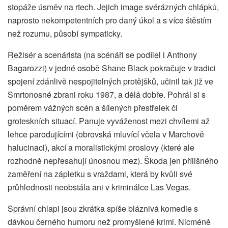
stopáže úsměv na rtech. Jejich image svérázných chlápků,
naprosto nekompetentních pro daný úkol a s více štěstím
než rozumu, působí sympaticky.
Režisér a scenárista (na scénáři se podílel i Anthony
Bagarozzi) v jedné osobě Shane Black pokračuje v tradici
spojení zdánlivě nespojitelných protějšků, učinil tak již ve
Smrtonosné zbrani roku 1987, a dělá dobře. Pohrál si s
poměrem vážných scén a šílených přestřelek či
groteskních situací. Panuje vyváženost mezi chvílemi až
lehce parodujícími (obrovská mluvící včela v Marchově
halucinaci), akcí a moralistickými proslovy (které ale
rozhodně nepřesahují únosnou mez). Škoda jen přílišného
zaměření na zápletku s vraždami, která by kvůli své
průhlednosti neobstála ani v kriminálce Las Vegas.
Správní chlapi jsou zkrátka spíše bláznivá komedie s
dávkou černého humoru než promyšlené krimi. Nicméně