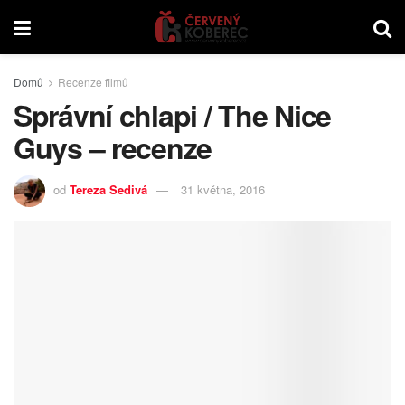
Domů
Recenze filmů
Správní chlapi / The Nice
Guys – recenze
od
Tereza Šedivá
31 května, 2016