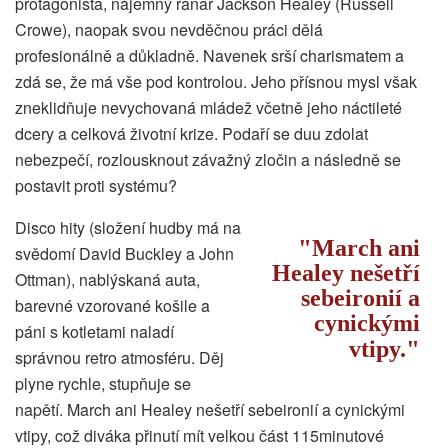
protagonista, nájemný ranař Jackson Healey (Russell
Crowe), naopak svou nevděčnou práci dělá
profesionálně a důkladně. Navenek srší charismatem a
zdá se, že má vše pod kontrolou. Jeho přísnou mysl však
zneklidňuje nevychovaná mládež včetně jeho náctileté
dcery a celková životní krize. Podaří se duu zdolat
nebezpečí, rozlousknout závažný zločin a následně se
postavit proti systému?
Disco hity (složení hudby má na
March ani
svědomí David Buckley a John
Healey nešetří
Ottman), nablýskaná auta,
sebeironií a
barevné vzorované košile a
cynickými
páni s kotletami naladí
vtipy.
správnou retro atmosféru. Děj
plyne rychle, stupňuje se
napětí. March ani Healey nešetří sebeironií a cynickými
vtipy, což diváka přinutí mít velkou část 115minutové