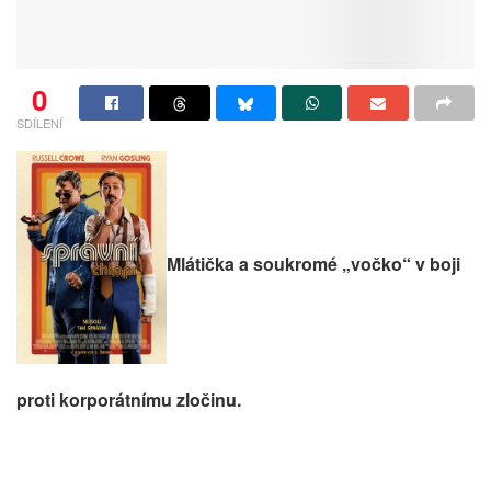
0
SDÍLENÍ
Mlátička a soukromé „vočko“ v boji
proti korporátnímu zločinu.