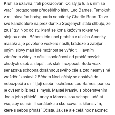
Kruh se uzavírá, třetí pokračování Očisty je tu a s ním se
vrací i protagonista předešlého filmu Leo Barnes. Tentokrát
v roli hlavního bodyguarda senátorky Charlie Roan. Ta ve
své kandidatuře na prezidentku Spojených států slibuje, že
zruší tzv. Noc očisty, která se koná každým rokem ve
stejnou dobu. Během této noci probíhá v ulicích Ameriky
masakr a je povoleno veškeré násilí, krádeže a zabíjení,
jinými slovy mají lidé možnost se vyřádit. Hlavním
záměrem vlády je očistit společnost od problémových
chudých osob a zlepšit tak státní rozpočet. Bude však
senátorka schopna dosáhnout svého cíle a toto nesmyslné
vraždění zastavit? Během Noci očisty se dostává do
nebezpečí a s ní i její osobní ochránce Leo Barnes, pomoc
je ovšem blíž než si myslí. Majitel krámku s občerstvením
Joe a jeho přátelé Laney a Marcos jsou schopni udělat
vše, aby ochránili senátorku a skoncovali s šílenstvím,
které s sebou přináší Očista. Jak se ale celá noc nakonec