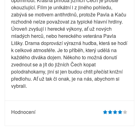
opominout. Krásná příroda jižních Čech je prostě
okouzlující. Film je unikátní i z jiného pohledu,
zabývá se motivem antihrdinů, protože Pavla a Kaču
rozhodně nelze považovat za typické hlavní hrdiny.
Úroveň zvyšují i herecké výkony, ať už nových
mladých herců, nebo hereckého veterána Pavla
Lišky. Drama doprovází výrazná hudba, která se hodí
k celkové atmosféře. Je to příběh, který udělá na
každého diváka dojem. Někoho to možná donutí
zvednout se a jít do jižních Čech kopat
polodrahokamy, jiní si jen budou chtít přečíst knižní
předlohu. Ať už tak či onak, je na nás, abychom si
vybrali.
Hodnocení