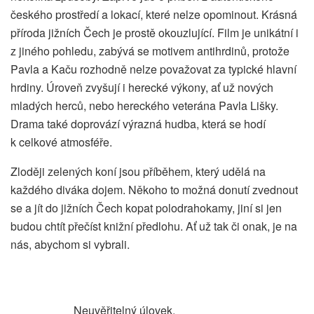
českého prostředí a lokací, které nelze opominout. Krásná
příroda jižních Čech je prostě okouzlující. Film je unikátní i
z jiného pohledu, zabývá se motivem antihrdinů, protože
Pavla a Kaču rozhodně nelze považovat za typické hlavní
hrdiny. Úroveň zvyšují i herecké výkony, ať už nových
mladých herců, nebo hereckého veterána Pavla Lišky.
Drama také doprovází výrazná hudba, která se hodí
k celkové atmosféře.
Zloději zelených koní jsou příběhem, který udělá na
každého diváka dojem. Někoho to možná donutí zvednout
se a jít do jižních Čech kopat polodrahokamy, jiní si jen
budou chtít přečíst knižní předlohu. Ať už tak či onak, je na
nás, abychom si vybrali.
Neuvěřitelný úlovek.