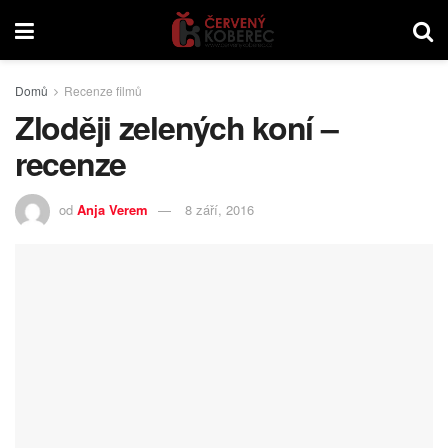
Domů
Recenze filmů
Zloději zelených koní –
recenze
od
Anja Verem
8 září, 2016