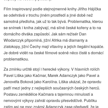
Film inspirovaný podle stejnojmenné knihy Jiřího Hájíčka
se odehrává v trochu jiném prostředí a jiné době než
samotná předloha, jak už to tak bývá. Problematika, kterou
se snímek i kniha zabývají, má silné české kořeny a to na
domácího diváka zapůsobí. Jak sám režisér Dan
Wlodarczyk připomíná, jižní Afrika má diamanty a
zlatokopy, jižní Čechy mají vltavíny a jejich ilegální kopáče.
Je dobré vidět na české filmové scéně něco čistě s domácí
problematikou.
Za zmínku určitě stojí i herecké výkony. V hlavních rolích
Pavel Liška jako Kačmar, Marek Adamczyk jako Pavel a
Jenovéfa Boková jako Karolína. Liška ukázal, že opravdu
patří mezi jedny z nejlepších současných českých herců.
Postavu zemědělce Kačmara s tajemnou minulostí a
nervovými výkyvy zahrál opravdu přesvědčivě. Publiku
zatím asi ne moc známý Adamczyk zase předvedl, že je