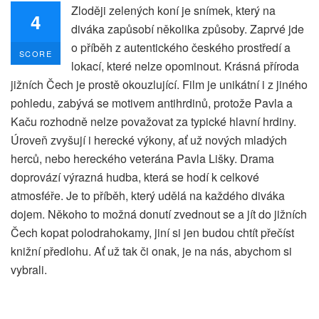
Zloději zelených koní je snímek, který na
4
diváka zapůsobí několika způsoby. Zaprvé jde
o příběh z autentického českého prostředí a
SCORE
lokací, které nelze opominout. Krásná příroda
jižních Čech je prostě okouzlující. Film je unikátní i z jiného
pohledu, zabývá se motivem antihrdinů, protože Pavla a
Kaču rozhodně nelze považovat za typické hlavní hrdiny.
Úroveň zvyšují i herecké výkony, ať už nových mladých
herců, nebo hereckého veterána Pavla Lišky. Drama
doprovází výrazná hudba, která se hodí k celkové
atmosféře. Je to příběh, který udělá na každého diváka
dojem. Někoho to možná donutí zvednout se a jít do jižních
Čech kopat polodrahokamy, jiní si jen budou chtít přečíst
knižní předlohu. Ať už tak či onak, je na nás, abychom si
vybrali.