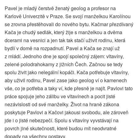
Pavel je mladý čerstvě ženatý geolog a profesor na
Karlově Univerzitě v Praze. Se svojí manželkou Karolínou
se zrovna přestěhovali do nového bytu. Kačmar přezdívaný
Kača je chudý sedlák, který žije s manželkou a dvěma
dcerami na vesnici a jen tak tak stačí uživit rodinu, která
bydlí v domě na rozpadnutí. Pavel a Kača se znají už
z mládí. Jednoho dne je spojí společný zájem: vltavíny,
zelené polodrahokamy z jižních Čech. Začnou se tedy
spolu živit jako nelegální kopáči. Kača potřebuje vltavíny,
aby uživil rodinu, Pavel zase jako geolog ví o kamenech
vše, co je potřeba a taky ví, kde přesně je najít. Pavlovi tato
práce spojuje jeho zálibu ve vltavínech a pocit jisté
nezávislosti od své manželky. Život na hraně zákona
poskytuje Pavlovi a Kačovi jakousi svobodu, ale zároveň
jde i o jisté nebezpečí. Spolu s vltavíny vyvstávají na
povrch jiné skutečnosti, které budou mít neodvratné
dopady na všechny postavy.