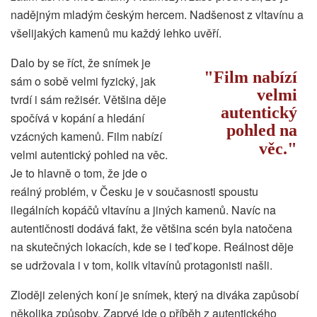
nadějným mladým českým hercem. Nadšenost z vltavínu a
všelijakých kamenů mu každý lehko uvěří.
Dalo by se říct, že snímek je
Film nabízí
sám o sobě velmi fyzický, jak
velmi
tvrdí i sám režisér. Většina děje
autentický
spočívá v kopání a hledání
pohled na
vzácných kamenů. Film nabízí
věc.
velmi autentický pohled na věc.
Je to hlavně o tom, že jde o
reálný problém, v Česku je v současnosti spoustu
ilegálních kopáčů vltavínu a jiných kamenů. Navíc na
autentičnosti dodává fakt, že většina scén byla natočena
na skutečných lokacích, kde se i teď kope. Reálnost děje
se udržovala i v tom, kolik vltavínů protagonisti našli.
Zloději zelených koní je snímek, který na diváka zapůsobí
několika způsoby. Zaprvé jde o příběh z autentického