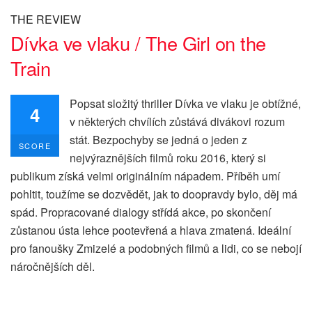
THE REVIEW
Dívka ve vlaku / The Girl on the
Train
Popsat složitý thriller Dívka ve vlaku je obtížné,
4
v některých chvílích zůstává divákovi rozum
stát. Bezpochyby se jedná o jeden z
SCORE
nejvýraznějších filmů roku 2016, který si
publikum získá velmi originálním nápadem. Příběh umí
pohltit, toužíme se dozvědět, jak to doopravdy bylo, děj má
spád. Propracované dialogy střídá akce, po skončení
zůstanou ústa lehce pootevřená a hlava zmatená. Ideální
pro fanoušky Zmizelé a podobných filmů a lidi, co se nebojí
náročnějších děl.