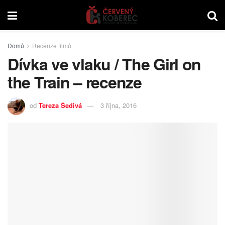
Domů
Recenze filmů
Dívka ve vlaku / The Girl on
the Train – recenze
od
Tereza Šedivá
3 října, 2016