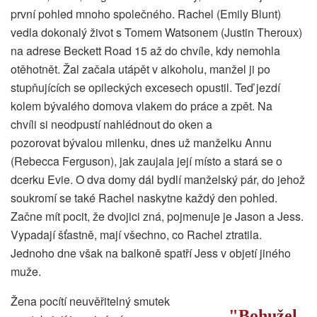
první pohled mnoho společného. Rachel (Emily Blunt)
vedla dokonalý život s Tomem Watsonem (Justin Theroux)
na adrese Beckett Road 15 až do chvíle, kdy nemohla
otěhotnět. Žal začala utápět v alkoholu, manžel ji po
stupňujících se opileckých excesech opustil. Teď jezdí
kolem bývalého domova vlakem do práce a zpět. Na
chvíli si neodpustí nahlédnout do oken a
pozorovat bývalou milenku, dnes už manželku Annu
(Rebecca Ferguson), jak zaujala její místo a stará se o
dcerku Evie. O dva domy dál bydlí manželský pár, do jehož
soukromí se také Rachel naskytne každý den pohled.
Začne mít pocit, že dvojici zná, pojmenuje je Jason a Jess.
Vypadají šťastně, mají všechno, co Rachel ztratila.
Jednoho dne však na balkoně spatří Jess v objetí jiného
muže.
Žena pocítí neuvěřitelný smutek
Bohužel