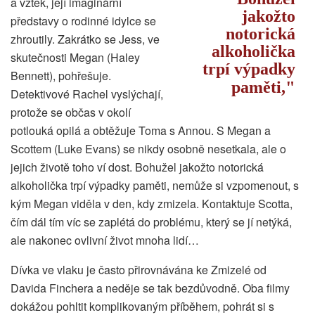
a vztek, její imaginární
jakožto
představy o rodinné idylce se
notorická
zhroutily. Zakrátko se Jess, ve
alkoholička
skutečnosti Megan (Haley
trpí výpadky
Bennett), pohřešuje.
paměti,
Detektivové Rachel vyslýchají,
protože se občas v okolí
potlouká opilá a obtěžuje Toma s Annou. S Megan a
Scottem (Luke Evans) se nikdy osobně nesetkala, ale o
jejich životě toho ví dost. Bohužel jakožto notorická
alkoholička trpí výpadky paměti, nemůže si vzpomenout, s
kým Megan viděla v den, kdy zmizela. Kontaktuje Scotta,
čím dál tím víc se zaplétá do problému, který se jí netýká,
ale nakonec ovlivní život mnoha lidí…
Dívka ve vlaku je často přirovnávána ke Zmizelé od
Davida Finchera a neděje se tak bezdůvodně. Oba filmy
dokážou pohltit komplikovaným příběhem, pohrát si s