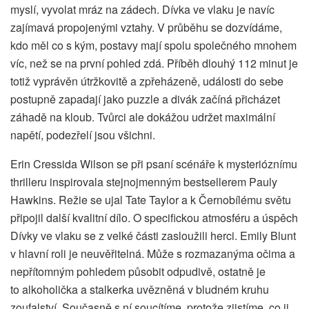
myslí, vyvolat mráz na zádech. Dívka ve vlaku je navíc
zajímavá propojenými vztahy. V průběhu se dozvídáme,
kdo měl co s kým, postavy mají spolu společného mnohem
víc, než se na první pohled zdá. Příběh dlouhý 112 minut je
totiž vyprávěn útržkovitě a zpřeházeně, události do sebe
postupně zapadají jako puzzle a divák začíná přicházet
záhadě na kloub. Tvůrci ale dokážou udržet maximální
napětí, podezřelí jsou všichni.
Erin Cressida Wilson se při psaní scénáře k mysterióznímu
thrilleru inspirovala stejnojmenným bestsellerem Pauly
Hawkins. Režie se ujal Tate Taylor a k Černobílému světu
připojil další kvalitní dílo. O specifickou atmosféru a úspěch
Dívky ve vlaku se z velké části zasloužili herci. Emily Blunt
v hlavní roli je neuvěřitelná. Může s rozmazanýma očima a
nepřítomným pohledem působit odpudivě, ostatně je
to alkoholička a stalkerka uvězněná v bludném kruhu
zoufalství. Současně s ní soucítíme, protože zjistíme, co ji