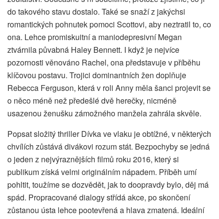
do takového stavu dostalo. Také se snaží z jakýchsi
romantických pohnutek pomoci Scottovi, aby neztratil to, co
ona. Lehce promiskuitní a maniodepresivní Megan
ztvárnila půvabná Haley Bennett. I když je nejvíce
pozornosti věnováno Rachel, ona představuje v příběhu
klíčovou postavu. Trojici dominantních žen doplňuje
Rebecca Ferguson, která v roli Anny měla šanci projevit se
o něco méně než předešlé dvě herečky, nicméně
usazenou ženušku zámožného manžela zahrála skvěle.
Popsat složitý thriller Dívka ve vlaku je obtížné, v některých
chvílích zůstává divákovi rozum stát. Bezpochyby se jedná
o jeden z nejvýraznějších filmů roku 2016, který si
publikum získá velmi originálním nápadem. Příběh umí
pohltit, toužíme se dozvědět, jak to doopravdy bylo, děj má
spád. Propracované dialogy střídá akce, po skončení
zůstanou ústa lehce pootevřená a hlava zmatená. Ideální