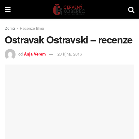
Domů
Recenze filmů
Ostravak Ostravski – recenze
od
Anja Verem
20 října, 2016