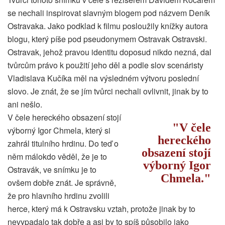
se nechali inspirovat slavným blogem pod názvem Deník
Ostravaka. Jako podklad k filmu posloužily knížky autora
blogu, který píše pod pseudonymem Ostravak Ostravski.
Ostravak, jehož pravou identitu doposud nikdo nezná, dal
tvůrcům právo k použití jeho děl a podle slov scenáristy
Vladislava Kučíka měl na výsledném výtvoru poslední
slovo. Je znát, že se jím tvůrci nechali ovlivnit, jinak by to
ani nešlo.
V čele hereckého obsazení stojí
V čele
výborný Igor Chmela, který si
hereckého
zahrál titulního hrdinu. Do teď o
obsazení stojí
něm málokdo věděl, že je to
výborný Igor
Ostravák, ve snímku je to
Chmela.
ovšem dobře znát. Je správně,
že pro hlavního hrdinu zvolili
herce, který má k Ostravsku vztah, protože jinak by to
nevypadalo tak dobře a asi by to spíš působilo jako