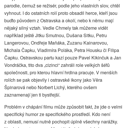
parodie, čemuž se režisér, podle jeho vlastních slov, chtěl
vyhnout. I do ostatních rolí proto obsadil herce, kteří jsou
buďto původem z Ostravska a okolí, nebo k němu mají
nějaký silný vztah. Vedle Chmely tak můžeme vidět
například ještě Jitku Smutnou, Dušana Sitku, Petru
Langerovou, Ondřeje Maňáka, Zuzanu Kainarovou,
Michala Čapku, Vladimíra Poláka, Petra Housku či Filipa
Čapku. Ostravskou partu kazí pouze Pavel Kikinčuk a Jan
Vondráčka, tito dva „cizinci“ zahráli role velkých šéfů
společnosti, pro kterou hlavní hrdina pracuje. V menších
rolích se pak objevily i ostravské ikony jako Věra
Špinarová nebo Norbert Lichý, kterého ovšem
zaznamenají jen ti bystřejší.
Problém v chápání filmu může způsobit fakt, že jde o velmi
specifický humor ze specifického prostředí. Kdo není
z oblasti, nemusí nutně pochopit úplně všechny narážky.