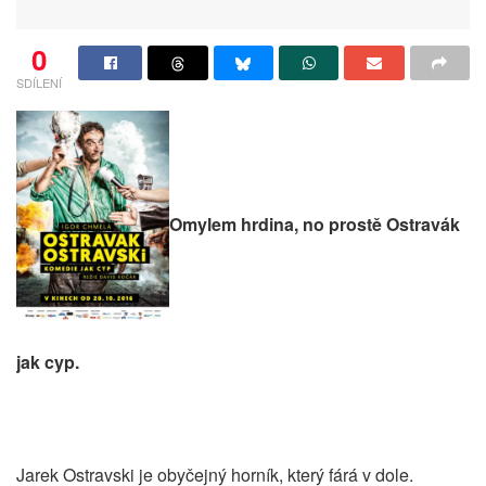
0
SDÍLENÍ
Omylem hrdina, no prostě Ostravák
jak cyp.
Jarek Ostravski je obyčejný horník, který fárá v dole.