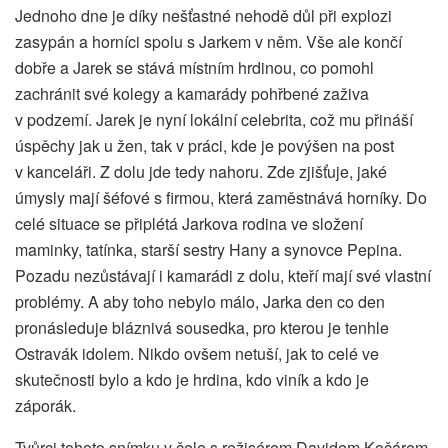
Jednoho dne je díky nešťastné nehodě důl při explozi
zasypán a horníci spolu s Jarkem v něm. Vše ale končí
dobře a Jarek se stává místním hrdinou, co pomohl
zachránit své kolegy a kamarády pohřbené zaživa
v podzemí. Jarek je nyní lokální celebrita, což mu přináší
úspěchy jak u žen, tak v práci, kde je povýšen na post
v kanceláři. Z dolu jde tedy nahoru. Zde zjišťuje, jaké
úmysly mají šéfové s firmou, která zaměstnává horníky. Do
celé situace se připlétá Jarkova rodina ve složení
maminky, tatínka, starší sestry Hany a synovce Pepina.
Pozadu nezůstávají i kamarádi z dolu, kteří mají své vlastní
problémy. A aby toho nebylo málo, Jarka den co den
pronásleduje bláznivá sousedka, pro kterou je tenhle
Ostravák idolem. Nikdo ovšem netuší, jak to celé ve
skutečnosti bylo a kdo je hrdina, kdo viník a kdo je
záporák.
Tvůrci tohoto snímku v čele s režisérem Davidem Kočárem