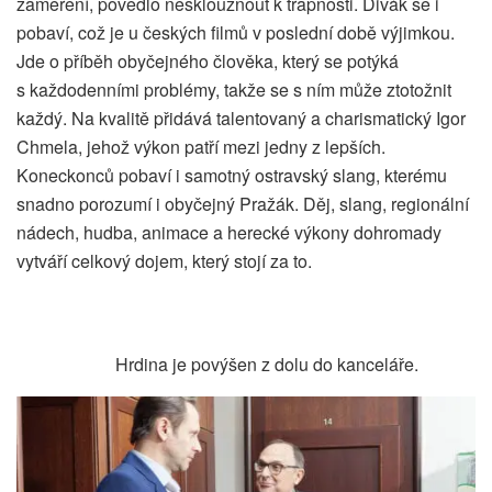
zaměření, povedlo nesklouznout k trapnosti. Divák se i
pobaví, což je u českých filmů v poslední době výjimkou.
Jde o příběh obyčejného člověka, který se potýká
s každodenními problémy, takže se s ním může ztotožnit
každý. Na kvalitě přidává talentovaný a charismatický Igor
Chmela, jehož výkon patří mezi jedny z lepších.
Koneckonců pobaví i samotný ostravský slang, kterému
snadno porozumí i obyčejný Pražák. Děj, slang, regionální
nádech, hudba, animace a herecké výkony dohromady
vytváří celkový dojem, který stojí za to.
Hrdina je povýšen z dolu do kanceláře.