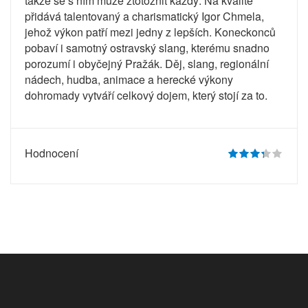
takže se s ním může ztotožnit každý. Na kvalitě
přidává talentovaný a charismatický Igor Chmela,
jehož výkon patří mezi jedny z lepších. Koneckonců
pobaví i samotný ostravský slang, kterému snadno
porozumí i obyčejný Pražák. Děj, slang, regionální
nádech, hudba, animace a herecké výkony
dohromady vytváří celkový dojem, který stojí za to.
Hodnocení