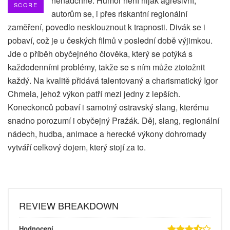
nenadchne. Humor není nijak agresivní,
SCORE
autorům se, i přes riskantní regionální
zaměření, povedlo nesklouznout k trapnosti. Divák se i
pobaví, což je u českých filmů v poslední době výjimkou.
Jde o příběh obyčejného člověka, který se potýká s
každodenními problémy, takže se s ním může ztotožnit
každý. Na kvalitě přidává talentovaný a charismatický Igor
Chmela, jehož výkon patří mezi jedny z lepších.
Koneckonců pobaví i samotný ostravský slang, kterému
snadno porozumí i obyčejný Pražák. Děj, slang, regionální
nádech, hudba, animace a herecké výkony dohromady
vytváří celkový dojem, který stojí za to.
REVIEW BREAKDOWN
Hodnocení