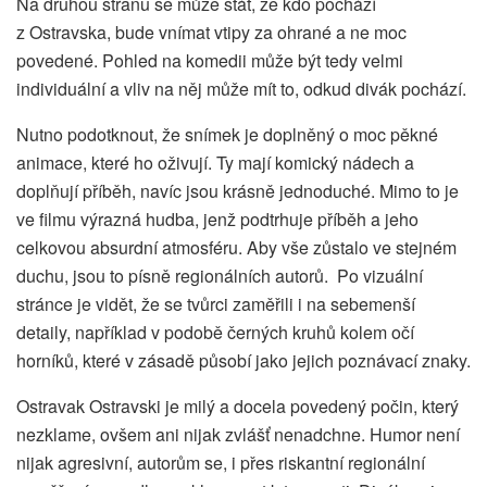
Na druhou stranu se může stát, že kdo pochází
z Ostravska, bude vnímat vtipy za ohrané a ne moc
povedené. Pohled na komedii může být tedy velmi
individuální a vliv na něj může mít to, odkud divák pochází.
Nutno podotknout, že snímek je doplněný o moc pěkné
animace, které ho oživují. Ty mají komický nádech a
doplňují příběh, navíc jsou krásně jednoduché. Mimo to je
ve filmu výrazná hudba, jenž podtrhuje příběh a jeho
celkovou absurdní atmosféru. Aby vše zůstalo ve stejném
duchu, jsou to písně regionálních autorů. Po vizuální
stránce je vidět, že se tvůrci zaměřili i na sebemenší
detaily, například v podobě černých kruhů kolem očí
horníků, které v zásadě působí jako jejich poznávací znaky.
Ostravak Ostravski je milý a docela povedený počin, který
nezklame, ovšem ani nijak zvlášť nenadchne. Humor není
nijak agresivní, autorům se, i přes riskantní regionální