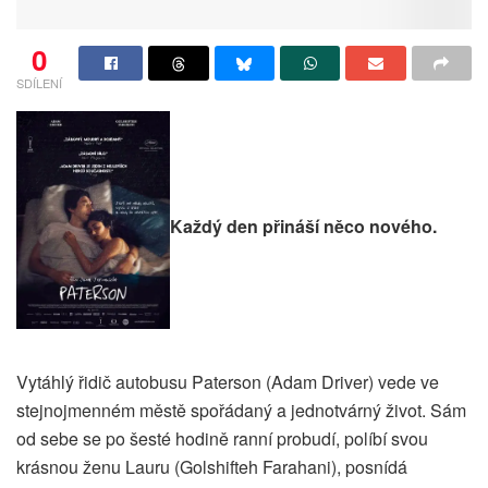
0
SDÍLENÍ
Každý den přináší něco nového.
Vytáhlý řidič autobusu Paterson (Adam Driver) vede ve
stejnojmenném městě spořádaný a jednotvárný život. Sám
od sebe se po šesté hodině ranní probudí, políbí svou
krásnou ženu Lauru (Golshifteh Farahani), posnídá