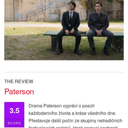
THE REVIEW
Paterson
Drama Paterson vypráví o poezii
3.5
každodenního života a kráse všedního dne.
Přestavuje další počin ze skupiny netradičních
SCORE
festivalových snímků, které nemusí pochopit