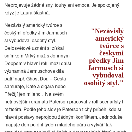
Neprojevuje žádné sny, touhy ani emoce. Je spokojený,
když je Laura šťastná.
Nezávislý americký tvůrce s
Nezávislý
českými předky Jim Jarmusch
americký
si vybudoval osobitý styl.
tvůrce s
Celosvětové uznání si získal
českými
snímkem Mrtvý muž s Johnnym
předky Jim
Deppem v hlavní roli, mezi další
Jarmusch si
významná Jarmuschova díla
vybudoval
patří např. Ghost Dog – Cesta
osobitý styl.
samuraje, Kafe a cigára nebo
Přežijí jen milenci. Na svém
nejnovějším dramatu Paterson pracoval v roli scenáristy i
režiséra. Podle jeho slov je Paterson tichý příběh, kde si
hlavní postavy neprojdou žádným konfliktem. Jednoduše
mapuje den po dni týden mladého páru a vytváří tak