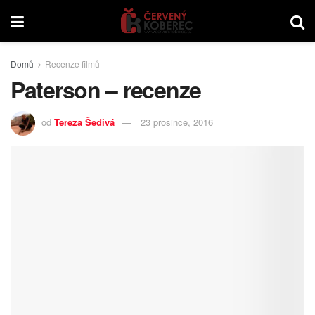
Domů
Recenze filmů
Paterson – recenze
od
Tereza Šedivá
23 prosince, 2016