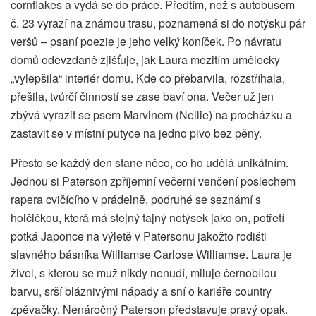
cornflakes a vydá se do práce. Předtím, než s autobusem
č. 23 vyrazí na známou trasu, poznamená si do notýsku pár
veršů – psaní poezie je jeho velký koníček. Po návratu
domů odevzdaně zjišťuje, jak Laura mezitím umělecky
„vylepšila“ interiér domu. Kde co přebarvila, rozstříhala,
přešila, tvůrčí činností se zase baví ona. Večer už jen
zbývá vyrazit se psem Marvinem (Nellie) na procházku a
zastavit se v místní putyce na jedno pivo bez pěny.
Přesto se každý den stane něco, co ho udělá unikátním.
Jednou si Paterson zpříjemní večerní venčení poslechem
rapera cvičícího v prádelně, podruhé se seznámí s
holčičkou, která má stejný tajný notýsek jako on, potřetí
potká Japonce na výletě v Patersonu jakožto rodišti
slavného básníka Williamse Carlose Williamse. Laura je
živel, s kterou se muž nikdy nenudí, miluje černobílou
barvu, srší bláznivými nápady a sní o kariéře country
zpěvačky. Nenáročný Paterson představuje pravý opak.