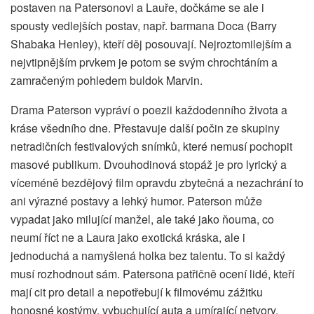
postaven na Patersonovi a Lauře, dočkáme se ale i
spousty vedlejších postav, např. barmana Doca (Barry
Shabaka Henley), kteří děj posouvají. Nejroztomilejším a
nejvtipnějším prvkem je potom se svým chrochtáním a
zamračeným pohledem buldok Marvin.
Drama Paterson vypráví o poezii každodenního života a
kráse všedního dne. Přestavuje další počin ze skupiny
netradičních festivalových snímků, které nemusí pochopit
masové publikum. Dvouhodinová stopáž je pro lyrický a
víceméně bezdějový film opravdu zbytečná a nezachrání to
ani výrazné postavy a lehký humor. Paterson může
vypadat jako milující manžel, ale také jako ňouma, co
neumí říct ne a Laura jako exotická kráska, ale i
jednoduchá a namyšlená holka bez talentu. To si každý
musí rozhodnout sám. Patersona patřičně ocení lidé, kteří
mají cit pro detail a nepotřebují k filmovému zážitku
honosné kostýmy, vybuchující auta a umírající netvory.