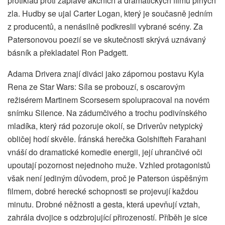
protiklad proti záplavě akčních a dramatických filmů plných
zla. Hudby se ujal Carter Logan, který je současně jedním
z producentů, a nenásilně podkreslil vybrané scény. Za
Patersonovou poezií se ve skutečnosti skrývá uznávaný
básník a překladatel Ron Padgett.
Adama Drivera znají diváci jako zápornou postavu Kyla
Rena ze Star Wars: Síla se probouzí, s oscarovým
režisérem Martinem Scorsesem spolupracoval na novém
snímku Silence. Na zádumčivého a trochu podivínského
mladíka, který rád pozoruje okolí, se Driverův netypický
obličej hodí skvěle. Íránská herečka Golshifteh Farahani
vnáší do dramatické komedie energii, její uhrančivé oči
upoutají pozornost nejednoho muže. Vzhled protagonistů
však není jediným důvodem, proč je Paterson úspěšným
filmem, dobré herecké schopnosti se projevují každou
minutu. Drobné něžnosti a gesta, která upevňují vztah,
zahrála dvojice s odzbrojující přirozeností. Příběh je sice