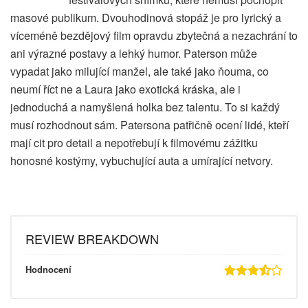
masové publikum. Dvouhodinová stopáž je pro lyrický a
víceméně bezdějový film opravdu zbytečná a nezachrání to
ani výrazné postavy a lehký humor. Paterson může
vypadat jako milující manžel, ale také jako ňouma, co
neumí říct ne a Laura jako exotická kráska, ale i
jednoduchá a namyšlená holka bez talentu. To si každý
musí rozhodnout sám. Patersona patřičně ocení lidé, kteří
mají cit pro detail a nepotřebují k filmovému zážitku
honosné kostýmy, vybuchující auta a umírající netvory.
REVIEW BREAKDOWN
Hodnocení