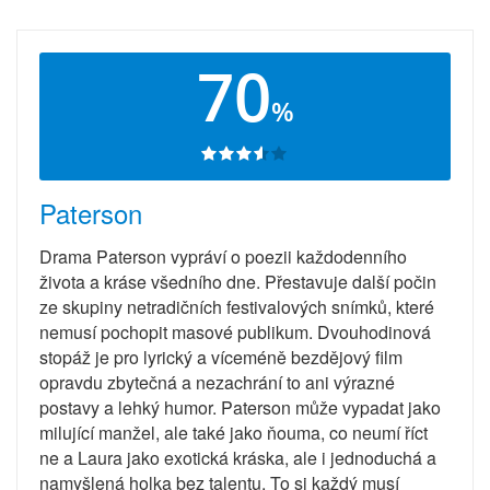
70
%
Paterson
Drama Paterson vypráví o poezii každodenního
života a kráse všedního dne. Přestavuje další počin
ze skupiny netradičních festivalových snímků, které
nemusí pochopit masové publikum. Dvouhodinová
stopáž je pro lyrický a víceméně bezdějový film
opravdu zbytečná a nezachrání to ani výrazné
postavy a lehký humor. Paterson může vypadat jako
milující manžel, ale také jako ňouma, co neumí říct
ne a Laura jako exotická kráska, ale i jednoduchá a
namyšlená holka bez talentu. To si každý musí