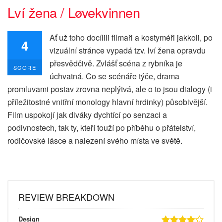
Lví žena / Løvekvinnen
Ať už toho docílili filmaři a kostyméři jakkoli, po
4
vizuální stránce vypadá tzv. lví žena opravdu
přesvědčivě. Zvlášť scéna z rybníka je
SCORE
úchvatná. Co se scénáře týče, drama
promluvami postav zrovna neplýtvá, ale o to jsou dialogy (i
příležitostné vnitřní monology hlavní hrdinky) působivější.
Film uspokojí jak diváky dychtící po senzaci a
podivnostech, tak ty, kteří touží po příběhu o přátelství,
rodičovské lásce a nalezení svého místa ve světě.
REVIEW BREAKDOWN
Design