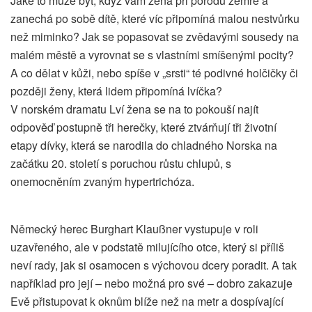
Jaké to může být, když vám žena při porodu zemře a
zanechá po sobě dítě, které víc připomíná malou nestvůrku
než miminko? Jak se popasovat se zvědavými sousedy na
malém městě a vyrovnat se s vlastními smíšenými pocity?
A co dělat v kůži, nebo spíše v „srsti“ té podivné holčičky či
později ženy, která lidem připomíná lvíčka?
V norském dramatu Lví žena se na to pokouší najít
odpověď postupně tři herečky, které ztvárňují tři životní
etapy dívky, která se narodila do chladného Norska na
začátku 20. století s poruchou růstu chlupů, s
onemocněním zvaným hypertrichóza.
Německý herec Burghart Klaußner vystupuje v roli
uzavřeného, ale v podstatě milujícího otce, který si příliš
neví rady, jak si osamocen s výchovou dcery poradit. A tak
například pro její – nebo možná pro své – dobro zakazuje
Evě přistupovat k oknům blíže než na metr a dospívající