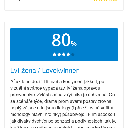
80
%
Lví žena / Løvekvinnen
Ať už toho docílili filmaři a kostyméři jakkoli, po
vizuální stránce vypadá tzv. lví žena opravdu
přesvědčivě. Zvlášť scéna z rybníka je úchvatná. Co
se scénáře týče, drama promluvami postav zrovna
neplýtvá, ale o to jsou dialogy (i příležitostné vnitřní
monology hlavní hrdinky) působivější. Film uspokojí
jak diváky dychtící po senzaci a podivnostech, tak ty,
kteří touží po příběhu o přátelství, rodičovské lásce a