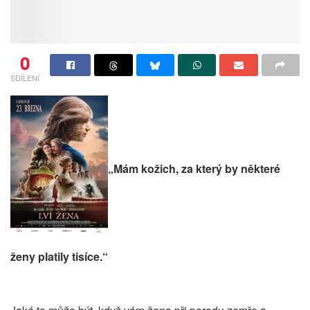
0
SDÍLENÍ
„Mám kožich, za který by některé
ženy platily tisíce.“