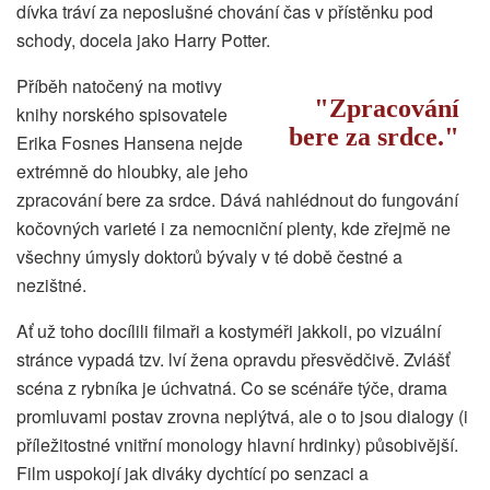
dívka tráví za neposlušné chování čas v přístěnku pod
schody, docela jako Harry Potter.
Příběh natočený na motivy
Zpracování
knihy norského spisovatele
bere za srdce.
Erika Fosnes Hansena nejde
extrémně do hloubky, ale jeho
zpracování bere za srdce. Dává nahlédnout do fungování
kočovných varieté i za nemocniční plenty, kde zřejmě ne
všechny úmysly doktorů bývaly v té době čestné a
nezištné.
Ať už toho docílili filmaři a kostyméři jakkoli, po vizuální
stránce vypadá tzv. lví žena opravdu přesvědčivě. Zvlášť
scéna z rybníka je úchvatná. Co se scénáře týče, drama
promluvami postav zrovna neplýtvá, ale o to jsou dialogy (i
příležitostné vnitřní monology hlavní hrdinky) působivější.
Film uspokojí jak diváky dychtící po senzaci a