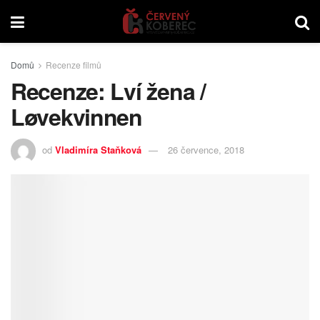
Domů
Recenze filmů
Recenze: Lví žena /
Løvekvinnen
od
Vladimíra Staňková
26 července, 2018