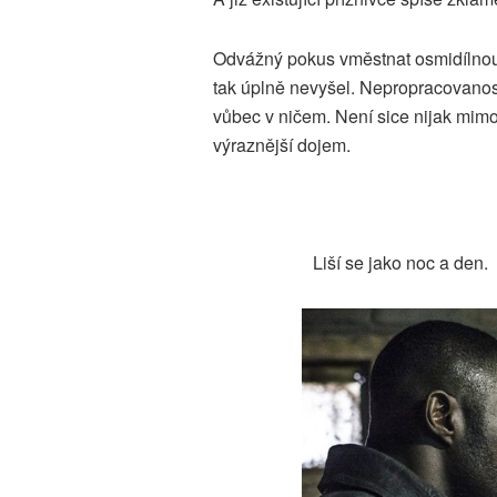
Odvážný pokus vměstnat osmidílnou 
tak úplně nevyšel. Nepropracovanost
vůbec v ničem. Není sice nijak mim
výraznější dojem.
Liší se jako noc a den.