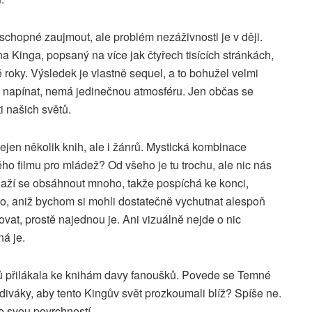
chopné zaujmout, ale problém nezáživnosti je v ději.
a Kinga, popsaný na více jak čtyřech tisících stránkách,
 roky. Výsledek je vlastně sequel, a to bohužel velmi
, napínat, nemá jedinečnou atmosféru. Jen občas se
i našich světů.
jen několik knih, ale i žánrů. Mystická kombinace
žného filmu pro mládež? Od všeho je tu trochu, ale nic nás
ží se obsáhnout mnoho, takže pospíchá ke konci,
, aniž bychom si mohli dostatečně vychutnat alespoň
vat, prostě najednou je. Ani vizuálně nejde o nic
ná je.
nů přilákala ke knihám davy fanoušků. Povede se Temné
iváky, aby tento Kingův svět prozkoumali blíž? Spíše ne.
me svou povrchností.