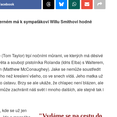
Facebook
erném má k sympaťákovi Willu Smithovi hodně
 (Tom Taylor) trpí nočními můrami, ve kterých má děsivé
věta a souboji pistolníka Rolanda (Idris Elba) s Walterem,
 (Matthew McConaughey). Jake se nemůže soustředit
ého než kreslení všeho, co ve snech vídá. Jeho matka už
do ústavu. Brzy se ale ukáže, že chlapec není blázen, ale
 může zachránit náš svět i mnoho dalších, ale stejně tak i
 kde se už jen
Vydáme se na cestu do