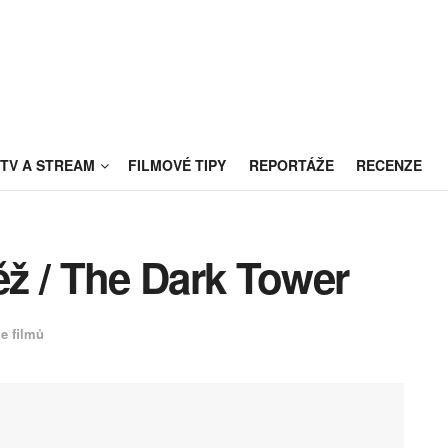
TV A STREAM
FILMOVÉ TIPY
REPORTÁŽE
RECENZE
ž / The Dark Tower
e filmů