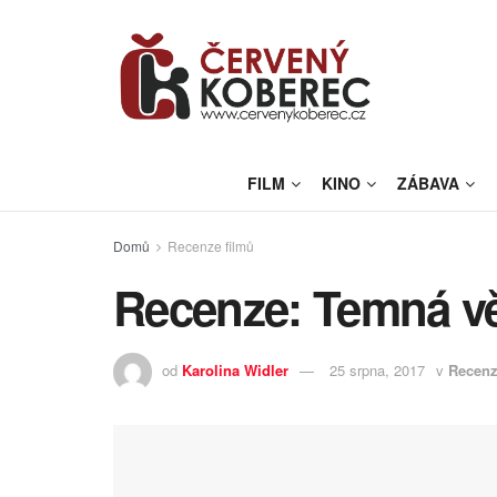
FILM
KINO
ZÁBAVA
Domů
Recenze filmů
Recenze: Temná vě
od
Karolina Widler
25 srpna, 2017
v
Recenz