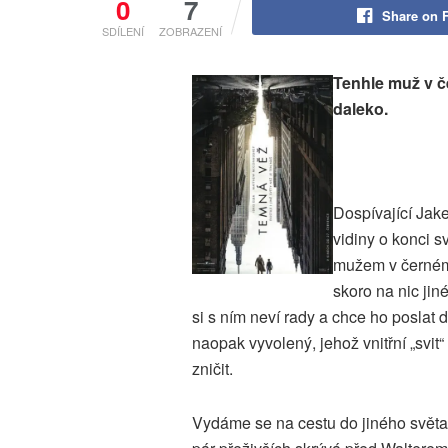
0
7
Share on 
SDÍLENÍ
ZOBRAZENÍ
Tenhle muž v č
daleko.
Dospívající Jake
vidiny o konci s
mužem v černém
skoro na nic jin
si s ním neví rady a chce ho poslat 
naopak vyvolený, jehož vnitřní „svit“
zničit.
Vydáme se na cestu do jiného světa,