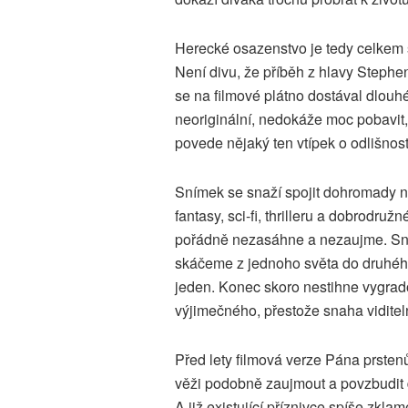
Herecké osazenstvo je tedy celkem s
Není divu, že příběh z hlavy Stephen
se na filmové plátno dostával dlouhé
neoriginální, nedokáže moc pobavit
povede nějaký ten vtípek o odlišnost
Snímek se snaží spojit dohromady ne
fantasy, sci-fi, thrilleru a dobrodru
pořádně nezasáhne a nezaujme. Sna
skáčeme z jednoho světa do druhého
jeden. Konec skoro nestihne vygrado
výjimečného, přestože snaha viditel
Před lety filmová verze Pána prste
věži podobně zaujmout a povzbudit d
A již existující příznivce spíše zkla