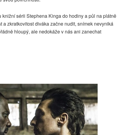
knižní sérii Stephena Kinga do hodiny a půl na plátně
 a zkratkovitost diváka začne nudit, snímek nevyniká
ořádně hloupý, ale nedokáže v nás ani zanechat