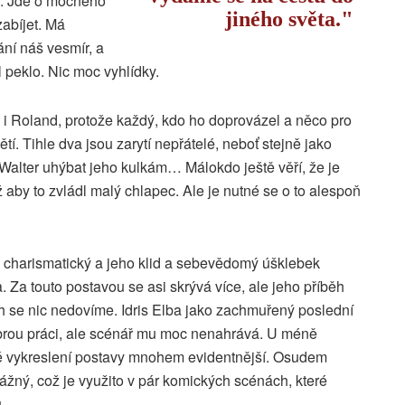
m. Jde o mocného
jiného světa.
zabíjet. Má
ání náš vesmír, a
 peklo. Nic moc vyhlídky.
 i Roland, protože každý, kdo ho doprovázel a něco pro
tí. Tihle dva jsou zarytí nepřátelé, neboť stejně jako
Walter uhýbat jeho kulkám… Málokdo ještě věří, že je
aby to zvládl malý chlapec. Ale je nutné se o to alespoň
charismatický a jeho klid a sebevědomý úšklebek
 Za touto postavou se asi skrývá více, ale jeho příběh
h se nic nedovíme. Idris Elba jako zachmuřený poslední
obrou práci, ale scénář mu moc nenahrává. U méně
ké vykreslení postavy mnohem evidentnější. Osudem
vážný, což je využito v pár komických scénách, které
.