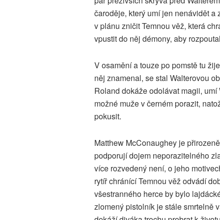
pár přeživších skrývá před Waltere
čaroděje, který umí jen nenávidět a 
v plánu zničit Temnou věž, která chr
vpustit do něj démony, aby rozpoutal
V osamění a touze po pomstě tu žije
něj znamenal, se stal Walterovou obě
Roland dokáže odolávat magii, umí 
možné muže v černém porazit, natož 
pokusit.
Matthew McConaughey je přirozeně 
podporují dojem neporazitelného zla.
více rozvedený není, o jeho motivec
rytíř chránící Temnou věž odvádí d
všestranného herce by bylo lajdác
zlomený pistolník je stále smrtelně 
dokáží diváka trochu probrat k životu