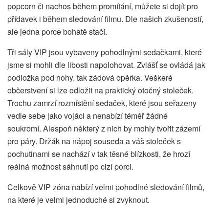
popcorn či nachos během promítání, můžete si dojít pro
přídavek i během sledování filmu. Dle našich zkušeností,
ale jedna porce bohatě stačí.
Tři sály VIP jsou vybaveny pohodlnými sedačkami, které
jsme si mohli dle libosti napolohovat. Zvlášť se ovládá jak
podložka pod nohy, tak zádová opěrka. Veškeré
občerstvení si lze odložit na praktický otočný stoleček.
Trochu zamrzí rozmístění sedaček, které jsou seřazeny
vedle sebe jako vojáci a nenabízí téměř žádné
soukromí. Alespoň některý z nich by mohly tvořit zázemí
pro páry. Držák na nápoj souseda a váš stoleček s
pochutinami se nachází v tak těsné blízkosti, že hrozí
reálná možnost sáhnutí po cizí porci.
Celkově VIP zóna nabízí velmi pohodlné sledování filmů,
na které je velmi jednoduché si zvyknout.