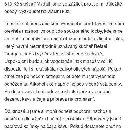
610 Kč skrývá? Vydali jsme se zážitek pro „velmi důležité
osoby“ vyzkoušet na vlastní kůži.
Třicet minut před začátkem vybraného představení se nám
otevřela možnost vstoupit do soukromého lobby, kde jsme
se mohli občerstvit v samoobslužném bufetu. Jídelní lístek,
který navrhl mezinárodně uznávaný kuchař Refael
Taragan, nabízí výběr z teplé i studené kuchyně.
Uspokojeni budou jak vegetariáni, tak masožravci. K
dispozici je i široká škála nealkoholických nápojů. Pokud
zatoužíte po něčem ostřejším, budete muset vytáhnout
peněženku. Alkoholické nápoje nejsou v ceně vstupenky.
Po dobré večeři následovala sladká tečka v podobě
dezertu, kávy a čaje a příprava na promítání.
Do kinosálu jsme si mohli odnést popcorn, nachos s
omáčkou dle výběru i nápoj z postmixu. Připraveny jsou i
papírové kelímky na čaj a kávu. Pokud dostanete chuť na