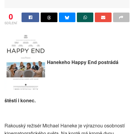
0
SDÍLENÍ
Hanekeho Happy End postrádá
štěstí i konec.
Rakouský režisér Michael Haneke je výraznou osobností
kinematografického světa. Na kontě má kromě dvou