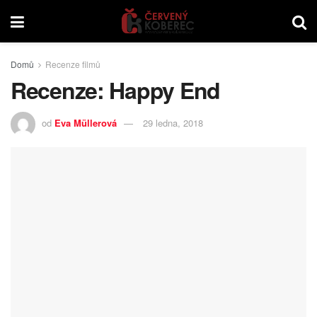
Domů
Recenze filmů
Recenze: Happy End
od
Eva Müllerová
29 ledna, 2018