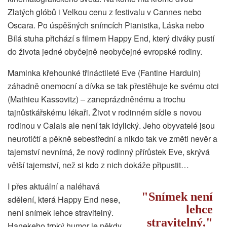
Zlatých glóbů i Velkou cenu z festivalu v Cannes nebo
Oscara. Po úspěšných snímcích Pianistka, Láska nebo
Bílá stuha přichází s filmem Happy End, který diváky pustí
do života jedné obyčejně neobyčejné evropské rodiny.
Maminka křehounké třináctileté Eve (Fantine Harduin)
záhadně onemocní a dívka se tak přestěhuje ke svému otci
(Mathieu Kassovitz) – zaneprázdněnému a trochu
tajnůstkářskému lékaři. Život v rodinném sídle s novou
rodinou v Calais ale není tak idylický. Jeho obyvatelé jsou
neurotičtí a pěkně sebestřední a nikdo tak ve změti nevěr a
tajemství nevnímá, že nový rodinný přírůstek Eve, skrývá
větší tajemství, než si kdo z nich dokáže připustit…
I přes aktuální a naléhavá
Snímek není
sdělení, která Happy End nese,
lehce
není snímek lehce stravitelný.
stravitelný.
Hanekeho trpký humor je někdy