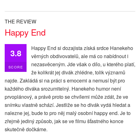
THE REVIEW
Happy End
Happy End si dozajista získá srdce Hanekeho
3.8
věrných obdivovatelů, ale má co nabídnout i
nezasvěceným. Jde však o dílo, u kterého platí,
SCORE
že kolikrát jej divák zhlédne, tolik významů
najde. Zakládá si na práci s emocemi a nemusí být pro
každého diváka srozumitelný. Hanekeho humor není
prvoplánový, a právě proto se chvílemi může zdát, že ve
snímku vlastně schází. Jestliže se ho divák vydá hledat a
nalezne jej, bude to pro něj malý osobní happy end. Je to
zřejmě jediný způsob, jak se ve filmu šťastného konce
skutečně dočkáme.