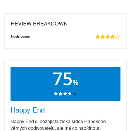
REVIEW BREAKDOWN
Hodnocení
75
%
Happy End
Happy End si dozajista získá srdce Hanekeho
věrných obdivovatelů, ale má co nabídnout i