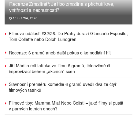
Recenze Zmrzlinář: Je libo zmrzlina s příchutí krve,
vnitřností a nechutností?
10 SRPNA, 2026
Filmové události #32/26: Do Prahy dorazí Giancarlo Esposito,
Toni Collette nebo Dolph Lundgren
Recenze: 6 gramů aneb další pokus o komediální hit
Jiří Mádl o roli tatínka ve filmu 6 gramů, tělocvičně či
improvizaci během „akčních“ scén
Slavnosní premiéru komedie 6 gramů uvedli dva ze čtyř
filmových tatínků
Filmové tipy: Mamma Mia! Nebo Čelisti – jaké filmy si pustit
v parných letních dnech?