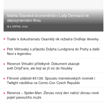
Marika Šoposká se proměnila v Lady Dermacol ve
stejnojmenném filmu
6 SRPNA, 2026
Trailer k dokudramatu Osamělý vlk režiséra Ondřeje Veverky
Petr Větrovský o příjezdu Dolpha Lundgrena do Prahy a další
Noci s legendou
Recenze Virtuální přítelkyně: Dokument ukazuje
svět OnlyFans, ale bojí se jít víc do hloubky
Filmové události #31/26: Spoustu marvelovských novinek i
Twilight návštěva na Comic-Con Czech Republic
Recenze – Spider-Man: Zbrusu nový den nabízí zbrusu nové
pojetí pavoučího muže