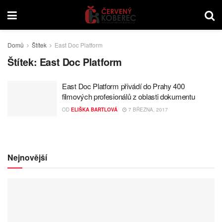
Domů
Štítek
East Doc Platform
Štítek:
East Doc Platform
East Doc Platform přivádí do Prahy 400
filmových profesionálů z oblasti dokumentu
OD
ELIŠKA BARTLOVÁ
7 BŘEZNA, 2017
Nejnovější