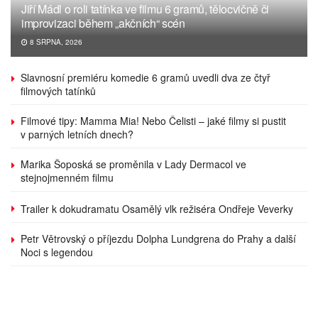
Jiří Mádl o roli tatínka ve filmu 6 gramů, tělocvičně či
improvizaci během „akčních“ scén
8 SRPNA, 2026
Slavnosní premiéru komedie 6 gramů uvedli dva ze čtyř
filmových tatínků
Filmové tipy: Mamma Mia! Nebo Čelisti – jaké filmy si pustit
v parných letních dnech?
Marika Šoposká se proměnila v Lady Dermacol ve
stejnojmenném filmu
Trailer k dokudramatu Osamělý vlk režiséra Ondřeje Veverky
Petr Větrovský o příjezdu Dolpha Lundgrena do Prahy a další
Noci s legendou