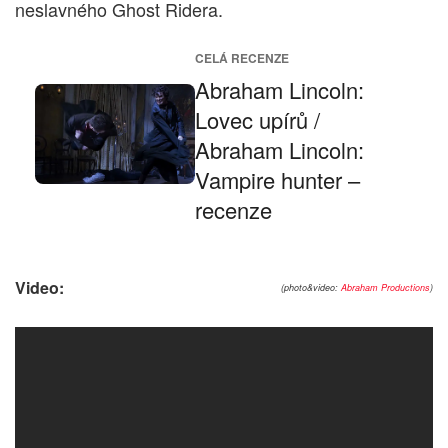
neslavného Ghost Ridera.
CELÁ RECENZE
Abraham Lincoln:
Lovec upírů /
Abraham Lincoln:
Vampire hunter –
recenze
Video:
(photo&video:
Abraham Productions
)