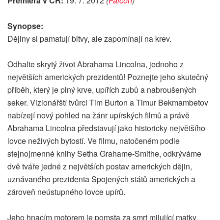
Premiéra v ČR:
19. 7. 2012
(
Falcon
)
Synopse:
Dějiny si pamatují bitvy, ale zapomínají na krev.
Odhalte skrytý život Abrahama Lincolna, jednoho z
největších amerických prezidentů! Poznejte jeho skutečný
příběh, který je plný krve, upířích zubů a nabroušených
seker. Vizionářští tvůrci Tim Burton a Timur Bekmambetov
nabízejí nový pohled na žánr upírských filmů a právě
Abrahama Lincolna představují jako historicky největšího
lovce neživých bytostí. Ve filmu, natočeném podle
stejnojmenné knihy Setha Grahame-Smithe, odkrýváme
dvě tváře jedné z největších postav amerických dějin,
uznávaného prezidenta Spojených států amerických a
zároveň neústupného lovce upírů.
Jeho hnacím motorem je pomsta za smrt milující matky.