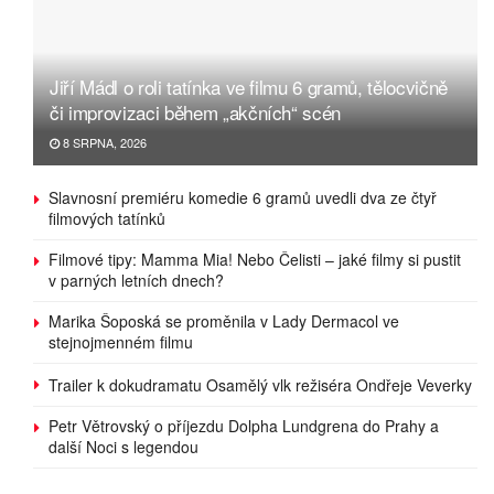
Jiří Mádl o roli tatínka ve filmu 6 gramů, tělocvičně
či improvizaci během „akčních“ scén
8 SRPNA, 2026
Slavnosní premiéru komedie 6 gramů uvedli dva ze čtyř
filmových tatínků
Filmové tipy: Mamma Mia! Nebo Čelisti – jaké filmy si pustit
v parných letních dnech?
Marika Šoposká se proměnila v Lady Dermacol ve
stejnojmenném filmu
Trailer k dokudramatu Osamělý vlk režiséra Ondřeje Veverky
Petr Větrovský o příjezdu Dolpha Lundgrena do Prahy a
další Noci s legendou