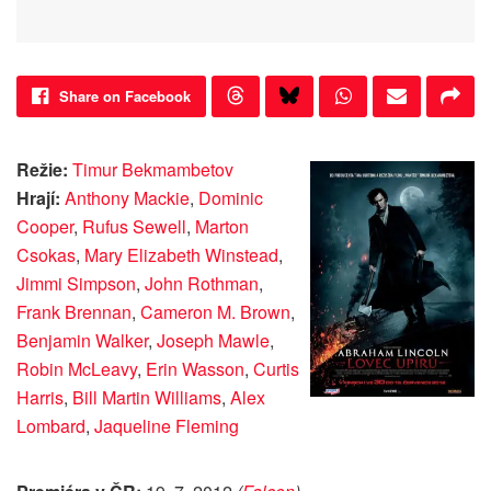
Share on Facebook
Režie:
Timur Bekmambetov
Hrají:
Anthony Mackie
,
Dominic
Cooper
,
Rufus Sewell
,
Marton
Csokas
,
Mary Elizabeth Winstead
,
Jimmi Simpson
,
John Rothman
,
Frank Brennan
,
Cameron M. Brown
,
Benjamin Walker
,
Joseph Mawle
,
Robin McLeavy
,
Erin Wasson
,
Curtis
Harris
,
Bill Martin Williams
,
Alex
Lombard
,
Jaqueline Fleming