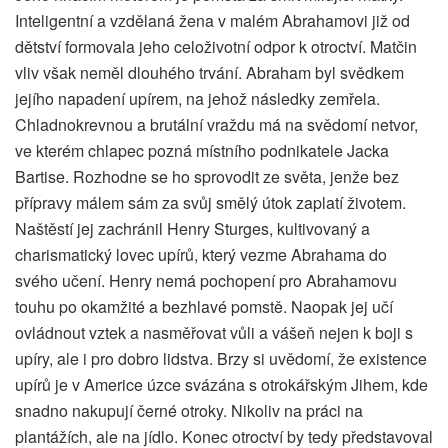
Inteligentní a vzdělaná žena v malém Abrahamovi již od
dětství formovala jeho celoživotní odpor k otroctví. Matčin
vliv však neměl dlouhého trvání. Abraham byl svědkem
jejího napadení upírem, na jehož následky zemřela.
Chladnokrevnou a brutální vraždu má na svědomí netvor,
ve kterém chlapec pozná místního podnikatele Jacka
Bartise. Rozhodne se ho sprovodit ze světa, jenže bez
přípravy málem sám za svůj smělý útok zaplatí životem.
Naštěstí jej zachránil Henry Sturges, kultivovaný a
charismatický lovec upírů, který vezme Abrahama do
svého učení. Henry nemá pochopení pro Abrahamovu
touhu po okamžité a bezhlavé pomstě. Naopak jej učí
ovládnout vztek a nasměřovat vůli a vášeň nejen k boji s
upíry, ale i pro dobro lidstva. Brzy si uvědomí, že existence
upírů je v Americe úzce svázána s otrokářským Jihem, kde
snadno nakupují černé otroky. Nikoliv na práci na
plantážích, ale na jídlo. Konec otroctví by tedy představoval