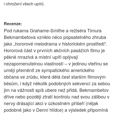
i ohrožení všech upírů.
Recenze:
Pod rukama Grahame-Smithe a režiséra Timura
Bekmambetova vzniklo něco popsatelného zhruba
jako „hororové melodrama v historickém prostředí“.
Hororová část v prvních akčních pasážích filmu je
pěkně mrazivá a místní upíři oplývají
nezapomenutelnou vlastností – v jedinou vteřinu se
umějí přeměnit ze sympatického amerického
občana ve zrůdu, která dělá čest starším filmovým
běsům, i když několik podobných sekvencí za sebou
jim na vážnosti spíš ubere než přidá. Bekmambetov
dříve nebo později ztratí kontrolu nad svou zálibou v
nervy drásající akci v úzkostném příšeří (nějak
podobně jako v Denní hlídce) a výsledek připomíná