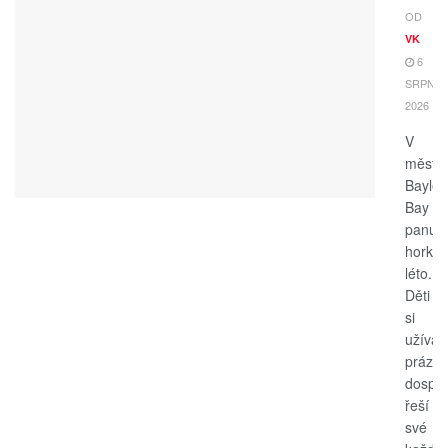
OD
VK
6
SRPNA,
2026
V
měste
Bayle
Bay
panuje
horké
léto.
Děti
si
užívají
prázdn
dospěl
řeší
své