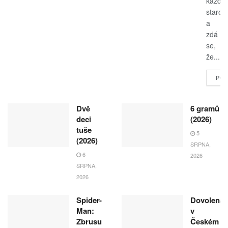
každo
starost
a
zdá
se,
že...
POK
Dvě
6 gramů
deci
(2026)
tuše
5
(2026)
SRPNA,
6
2026
SRPNA,
2026
Spider-
Dovolená
Man:
v
Zbrusu
Českém