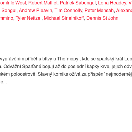
ominic West
,
Robert Maillet
,
Patrick Sabongui
,
Lena Headey
,
V
 Songui
,
Andrew Pleavin
,
Tim Connolly
,
Peter Mensah
,
Alexan
immino
,
Tyler Neitzel
,
Michael Sinelnikoff
,
Dennis St John
vyprávěním příběhu bitvy u Thermopyl, kde se spartský král Le
Odvážní Sparťané bojují až do poslední kapky krve, jejich od
kém poloostrově. Slavný komiks ožívá za přispění nejmoderněj
e...