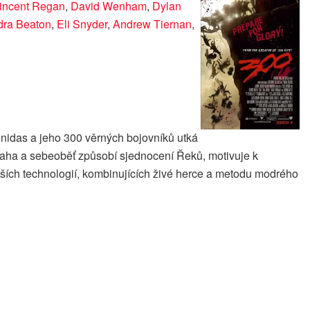
incent Regan
,
David Wenham
,
Dylan
dra Beaton
,
Eli Snyder
,
Andrew Tiernan
,
onidas a jeho 300 věrných bojovníků utká
vaha a sebeoběť způsobí sjednocení Řeků, motivuje k
ších technologií, kombinujících živé herce a metodu modrého