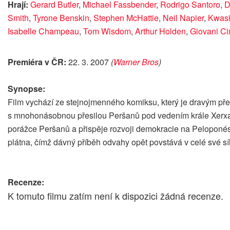
Hrají:
Gerard Butler
,
Michael Fassbender
,
Rodrigo Santoro
,
D
Smith
,
Tyrone Benskin
,
Stephen McHattie
,
Neil Napier
,
Kwasi
Isabelle Champeau
,
Tom Wisdom
,
Arthur Holden
,
Giovani C
Premiéra v ČR:
22. 3. 2007
(
Warner Bros
)
Synopse:
Film vychází ze stejnojmenného komiksu, který je dravým pře
s mnohonásobnou přesilou Peršanů pod vedením krále Xerxa. 
porážce Peršanů a přispěje rozvoji demokracie na Peloponés
plátna, čímž dávný příběh odvahy opět povstává v celé své síl
Recenze:
K tomuto filmu zatím není k dispozici žádná recenze.