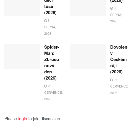
tuše
5
(2026)
SRPNA,
6
2026
SRPNA,
2026
Spider-
Dovolená
Man:
v
Zbrusu
Českém
nový
ráji
den
(2026)
(2026)
27
29
ČERVENCE,
ČERVENCE,
2026
2026
Please
login
to join discussion