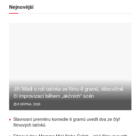
Nejnovější
Jiří Mádl o roli tatínka ve filmu 6 gramů, tělocvičně
či improvizaci během „akčních“ scén
8 SRPNA, 2026
Slavnosní premiéru komedie 6 gramů uvedli dva ze čtyř
filmových tatínků
Filmové tipy: Mamma Mia! Nebo Čelisti – jaké filmy si pustit