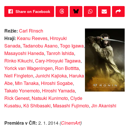
Share on Facebook
Režie:
Carl Rinsch
Hrají:
Keanu Reeves
,
Hiroyuki
Sanada
,
Tadanobu Asano
,
Togo Igawa
,
Masayoshi Haneda
,
Tanroh Ishida
,
Rinko Kikuchi
,
Cary-Hiroyuki Tagawa
,
Yorick van Wageningen
,
Ron Bottitta
,
Neil Fingleton
,
Junichi Kajioka
,
Haruka
Abe
,
Min Tanaka
,
Hiroshi Sogabe
,
Takato Yonemoto
,
Hiroshi Yamada
,
Rick Genest
,
Natsuki Kunimoto
,
Clyde
Kusatsu
,
Kô Shibasaki
,
Masashi Fujimoto
,
Jin Akanishi
Premiéra v ČR:
2. 1. 2014
(
CinemArt
)