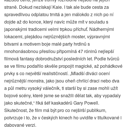
straně. Dokud nezískají Kaie. I tak ale bude cesta za
spravedlivou odplatou trnitá a jen málokdo z nich po ní
dojde až do konce, který navíc může mít v souladu s
japonskými tradicemi velmi trpkou příchuť. Nádhernými
lokacemi, plejádou nejrůznějších moster, výpravnými
bitvami a motivem boje malé party hrdinů s
mnohonásobnou přesilou připomíná 47 róninů nejlepší
filmová fantasy dobrodružství posledních let. Podle tvůrců
se ve filmu podařilo skvěle propojit magické, až pohádkové
prvky s co největší realističností. „Mladší diváci ocení
nejrůznější monstra, jako jsou oheň chrlící draci nebo dva
a půl metru vysoký válečník, ti starší by si zase mohli užít
bojové scény, které jsme se snažili dělat tak, aby vypadaly
jako skutečné,“ říká šéf kaskadérů Gary Powell.
Skutečnost, že film má být pro co nejširší publikum,
potvrzuje i to, že v českých kinech ho uvidíte v titulkované i
dabované verzi.