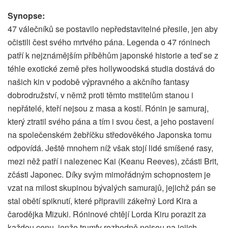
Synopse:
47 válečníků se postavilo nepředstavitelné přesile, jen aby
očistili čest svého mrtvého pána. Legenda o 47 róninech
patří k nejznámějším příběhům japonské historie a teď se z
téhle exotické země přes hollywoodská studia dostává do
našich kin v podobě výpravného a akčního fantasy
dobrodružství, v němž proti těmto mstitelům stanou i
nepřátelé, kteří nejsou z masa a kostí. Rónin je samuraj,
který ztratil svého pána a tím i svou čest, a jeho postavení
na společenském žebříčku středověkého Japonska tomu
odpovídá. Ještě mnohem níž však stojí lidé smíšené rasy,
mezi něž patří i nalezenec Kai (Keanu Reeves), zčásti Brit,
zčásti Japonec. Díky svým mimořádným schopnostem je
vzat na milost skupinou bývalých samurajů, jejichž pán se
stal obětí spiknutí, které připravili zákeřný Lord Kira a
čarodějka Mizuki. Róninové chtějí Lorda Kiru porazit za
každou cenu, jenže trumfy rozhodně nejsou na jejich