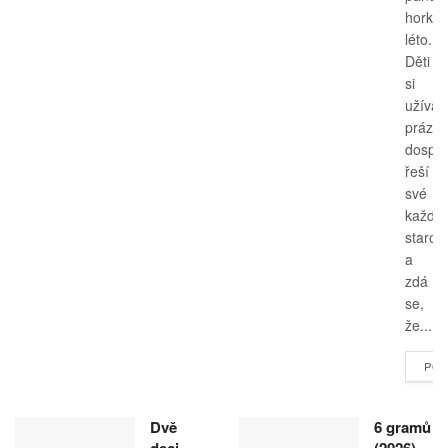
horké
léto.
Děti
si
užívají
prázdn
dospěl
řeší
své
každo
starost
a
zdá
se,
že...
POK
Dvě
6 gramů
deci
(2026)