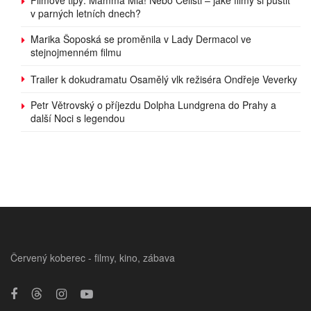
v parných letních dnech?
Marika Šoposká se proměnila v Lady Dermacol ve
stejnojmenném filmu
Trailer k dokudramatu Osamělý vlk režiséra Ondřeje Veverky
Petr Větrovský o příjezdu Dolpha Lundgrena do Prahy a
další Noci s legendou
Červený koberec - filmy, kino, zábava