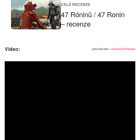
CELÁ RECENZE
47 Róninů / 47 Ronin
– recenze
Video:
(photo&video:
Universal Pictures
)