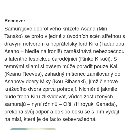
Recenze:
Samurajové dobrotivého knížete Asana (Min
Tanako) se proto v jedné z úvodních scén střetnou s
dravým netvorem a nepřátelský lord Kira (Tadanobu
Asano – hleďte na ironii!) zaměstnává nebezpečnou
a latentně lesbickou čarodějnici (Rinko Kikuči). S
temnými silami si ovšem může poradit pouze Kai
(Keanu Reeves), záhadný míšenec zamilovaný do
Asanovy dcery Miky (Kou Šibasaki), jímž členové
knížecího dvora zprvu pohrdají. Nicméně jakmile
bude třeba Kiru zlikvidovat, vůdce zostuzených
samurajů – nyní róninů – Oíši (Hiroyuki Sanada),
překoná svůj odpor a bok po boku se s ním vydají
na misi, která je de facto sebevražedná.