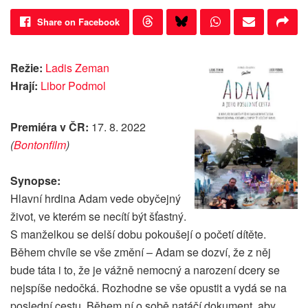
Share on Facebook
Režie:
Ladis Zeman
Hrají:
Libor Podmol
Premiéra v ČR:
17. 8. 2022
(
Bontonfilm
)
Synopse:
Hlavní hrdina Adam vede obyčejný
život, ve kterém se necítí být šťastný.
S manželkou se delší dobu pokoušejí o početí dítěte.
Během chvíle se vše změní – Adam se dozví, že z něj
bude táta i to, že je vážně nemocný a narození dcery se
nejspíše nedočká. Rozhodne se vše opustit a vydá se na
poslední cestu. Během ní o sobě natáčí dokument, aby