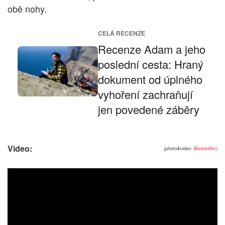
obě nohy.
CELÁ RECENZE
Recenze Adam a jeho
poslední cesta: Hraný
dokument od úplného
vyhoření zachraňují
jen povedené záběry
Video:
(photo&video:
Bontonfilm
)