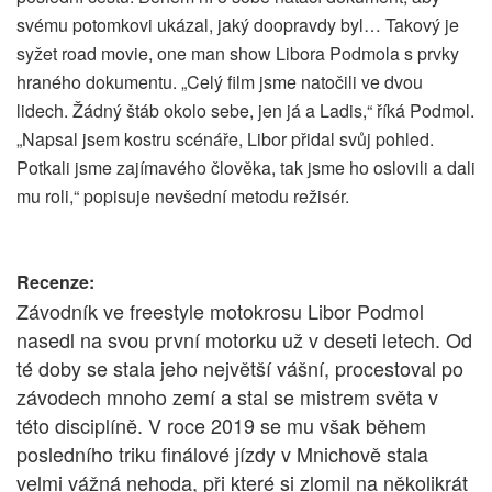
svému potomkovi ukázal, jaký doopravdy byl… Takový je
syžet road movie, one man show Libora Podmola s prvky
hraného dokumentu. „Celý film jsme natočili ve dvou
lidech. Žádný štáb okolo sebe, jen já a Ladis,“ říká Podmol.
„Napsal jsem kostru scénáře, Libor přidal svůj pohled.
Potkali jsme zajímavého člověka, tak jsme ho oslovili a dali
mu roli,“ popisuje nevšední metodu režisér.
Recenze:
Závodník ve freestyle motokrosu Libor Podmol
nasedl na svou první motorku už v deseti letech. Od
té doby se stala jeho největší vášní, procestoval po
závodech mnoho zemí a stal se mistrem světa v
této disciplíně. V roce 2019 se mu však během
posledního triku finálové jízdy v Mnichově stala
velmi vážná nehoda, při které si zlomil na několikrát