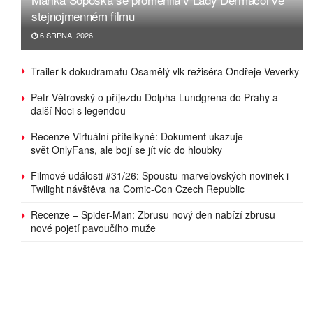
stejnojmenném filmu
6 SRPNA, 2026
Trailer k dokudramatu Osamělý vlk režiséra Ondřeje Veverky
Petr Větrovský o příjezdu Dolpha Lundgrena do Prahy a
další Noci s legendou
Recenze Virtuální přítelkyně: Dokument ukazuje
svět OnlyFans, ale bojí se jít víc do hloubky
Filmové události #31/26: Spoustu marvelovských novinek i
Twilight návštěva na Comic-Con Czech Republic
Recenze – Spider-Man: Zbrusu nový den nabízí zbrusu
nové pojetí pavoučího muže