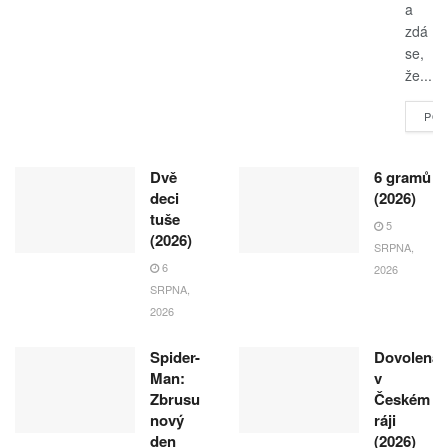
a
zdá
se,
že...
POK
Dvě
6 gramů
deci
(2026)
tuše
5
(2026)
SRPNA,
6
2026
SRPNA,
2026
Spider-
Dovolená
Man:
v
Zbrusu
Českém
nový
ráji
den
(2026)