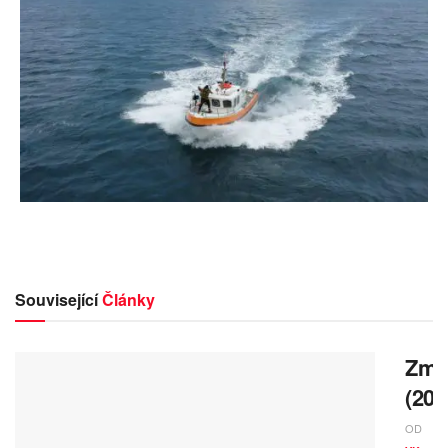
Související
Články
Zmrz
(202
OD