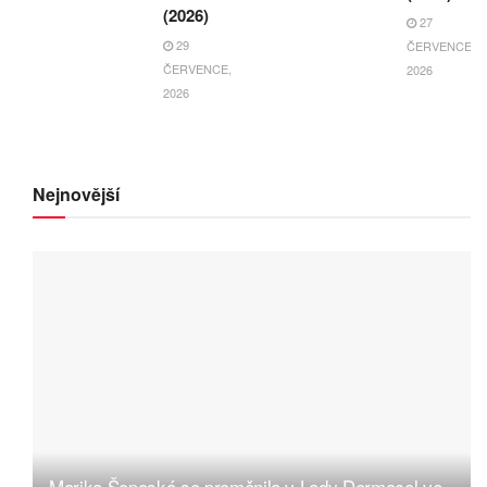
(2026)
27
29
ČERVENCE,
ČERVENCE,
2026
2026
Nejnovější
Marika Šoposká se proměnila v Lady Dermacol ve