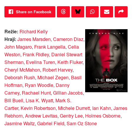
Share on Facebook
Režie:
Richard Kelly
Hrají:
James Marsden
,
Cameron Diaz
,
John Magaro
,
Frank Langella
,
Celia
Weston
,
Frank Ridley
,
Daniel Stewart
Sherman
,
Evelina Turen
,
Keith Fluker
,
Cheryl McMahon
,
Robert Harvey
,
Deborah Rush
,
Michael Zegen
,
Basil
Hoffman
,
Ryan Woodle
,
Danny
Carney
,
Rachael Hunt
,
Gillian Jacobs
,
Bill Buell
,
Lisa K. Wyatt
,
Mark S.
Cartier
,
Kevin Robertson
,
Michele Durrett
,
Ian Kahn
,
James
Rebhorn
,
Andrew Levitas
,
Gentry Lee
,
Holmes Osborne
,
Jasmine Waltz
,
Gabriel Field
,
Sam Oz Stone