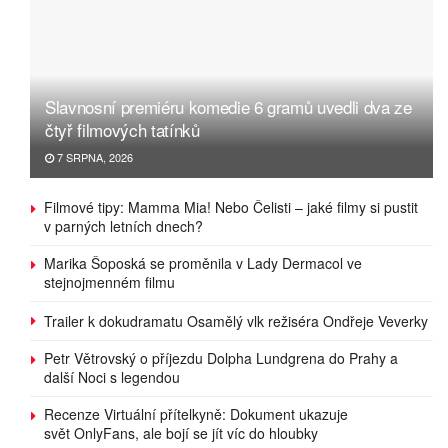
Slavnosní premiéru komedie 6 gramů uvedli dva ze
čtyř filmových tatínků
7 SRPNA, 2026
Filmové tipy: Mamma Mia! Nebo Čelisti – jaké filmy si pustit
v parných letních dnech?
Marika Šoposká se proměnila v Lady Dermacol ve
stejnojmenném filmu
Trailer k dokudramatu Osamělý vlk režiséra Ondřeje Veverky
Petr Větrovský o příjezdu Dolpha Lundgrena do Prahy a
další Noci s legendou
Recenze Virtuální přítelkyně: Dokument ukazuje
svět OnlyFans, ale bojí se jít víc do hloubky