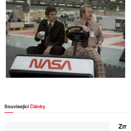
Související
Články
Zmrz