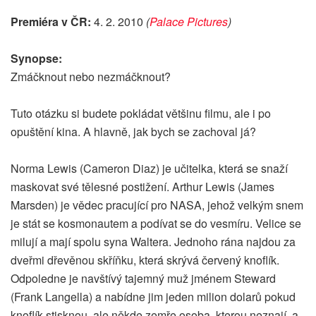
Premiéra v ČR:
4. 2. 2010
(
Palace Pictures
)
Synopse:
Zmáčknout nebo nezmáčknout?
Tuto otázku si budete pokládat většinu filmu, ale i po
opuštění kina. A hlavně, jak bych se zachoval já?
Norma Lewis (Cameron Diaz) je učitelka, která se snaží
maskovat své tělesné postižení. Arthur Lewis (James
Marsden) je vědec pracující pro NASA, jehož velkým snem
je stát se kosmonautem a podívat se do vesmíru. Velice se
milují a mají spolu syna Waltera. Jednoho rána najdou za
dveřmi dřevěnou skříňku, která skrývá červený knoflík.
Odpoledne je navštívý tajemný muž jménem Steward
(Frank Langella) a nabídne jim jeden milion dolarů pokud
knoflík stisknou, ale někde zemře osoba, kterou neznají, a