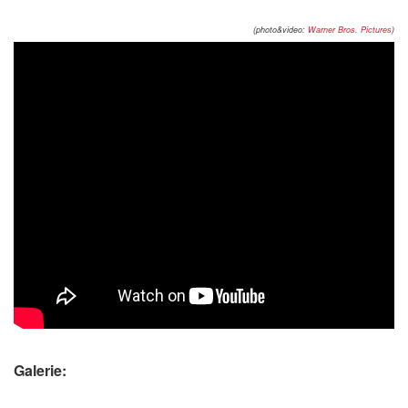
(photo&video:
Warner Bros. Pictures
)
Galerie: