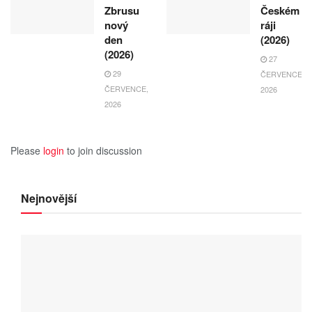
Zbrusu
Českém
nový
ráji
den
(2026)
(2026)
27
29
ČERVENCE,
ČERVENCE,
2026
2026
Please
login
to join discussion
Nejnovější