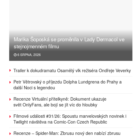
Marika Šoposká se proměnila v Lady Dermacol ve
stejnojmenném filmu
6 SRPNA, 2026
Trailer k dokudramatu Osamělý vlk režiséra Ondřeje Veverky
Petr Větrovský o příjezdu Dolpha Lundgrena do Prahy a
další Noci s legendou
Recenze Virtuální přítelkyně: Dokument ukazuje
svět OnlyFans, ale bojí se jít víc do hloubky
Filmové události #31/26: Spoustu marvelovských novinek i
Twilight návštěva na Comic-Con Czech Republic
Recenze – Spider-Man: Zbrusu nový den nabízí zbrusu