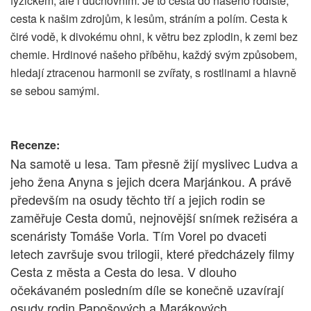
fyzickém, ale i duchovním. Je to cesta do našeho rodiště,
cesta k našim zdrojům, k lesům, stráním a polím. Cesta k
čiré vodě, k divokému ohni, k větru bez zplodin, k zemi bez
chemie. Hrdinové našeho příběhu, každý svým způsobem,
hledají ztracenou harmonii se zvířaty, s rostlinami a hlavně
se sebou samými.
Recenze:
Na samotě u lesa. Tam přesně žijí myslivec Ludva a
jeho žena Anyna s jejich dcera Marjánkou. A právě
především na osudy těchto tří a jejich rodin se
zaměřuje Cesta domů, nejnovější snímek režiséra a
scenáristy Tomáše Vorla. Tím Vorel po dvaceti
letech završuje svou trilogii, které předcházely filmy
Cesta z města a Cesta do lesa. V dlouho
očekávaném posledním díle se konečně uzavírají
osudy rodin Papošových a Marákových.