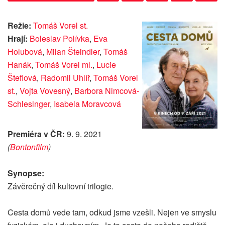
Režie:
Tomáš Vorel st.
Hrají:
Boleslav Polívka
,
Eva
Holubová
,
Milan Šteindler
,
Tomáš
Hanák
,
Tomáš Vorel ml.
,
Lucie
Šteflová
,
Radomil Uhlíř
,
Tomáš Vorel
st.
,
Vojta Vovesný
,
Barbora Nimcová-
Schlesinger
,
Isabela Moravcová
Premiéra v ČR:
9. 9. 2021
(
Bontonfilm
)
Synopse:
Závěrečný díl kultovní trilogie.
Cesta domů vede tam, odkud jsme vzešli. Nejen ve smyslu