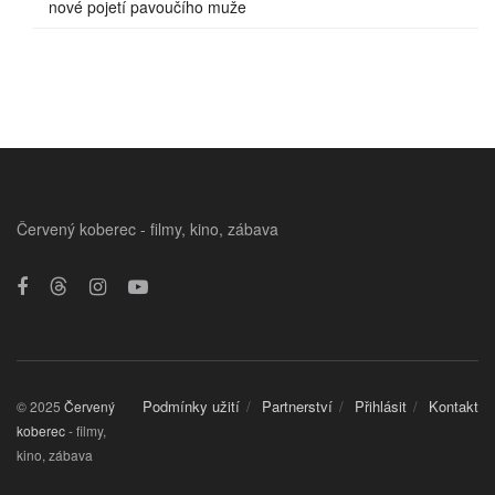
nové pojetí pavoučího muže
Červený koberec - filmy, kino, zábava
Podmínky užití
Partnerství
Přihlásit
Kontakt
© 2025
Červený
koberec
- filmy,
kino, zábava