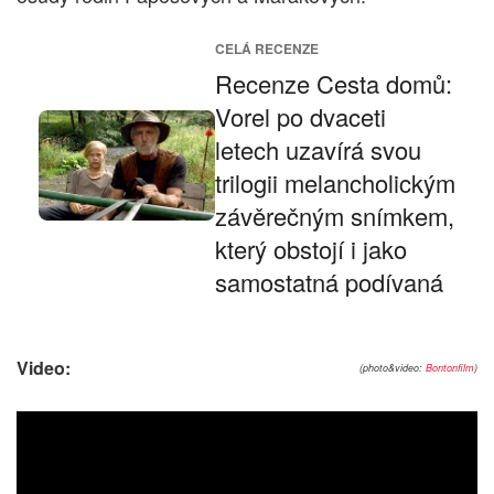
CELÁ RECENZE
Recenze Cesta domů:
Vorel po dvaceti
letech uzavírá svou
trilogii melancholickým
závěrečným snímkem,
který obstojí i jako
samostatná podívaná
Video:
(photo&video:
Bontonfilm
)