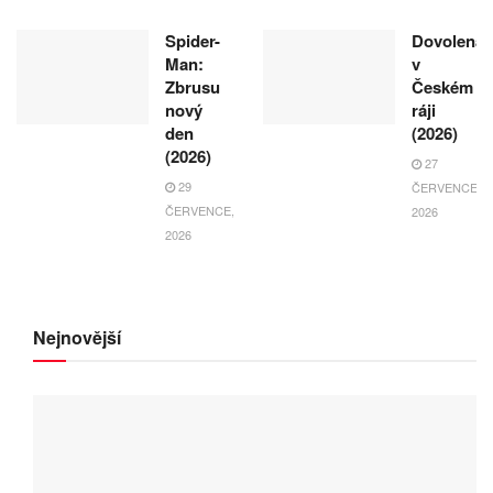
Spider-
Dovolená
Man:
v
Zbrusu
Českém
nový
ráji
den
(2026)
(2026)
27
29
ČERVENCE,
ČERVENCE,
2026
2026
Nejnovější