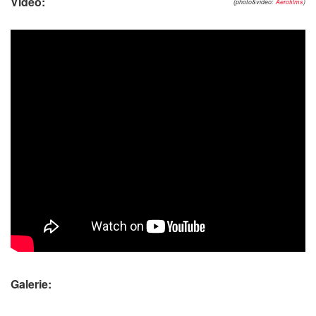
Video:
(photo&video:
Aerofilms
)
Galerie: