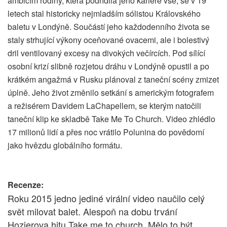
ambicím rodiny, která podřídila jeho kariéře vše, se v 19
letech stal historicky nejmladším sólistou Královského
baletu v Londýně. Součástí jeho každodenního života se
staly strhující výkony oceňované ovacemi, ale i bolestivý
dril ventilovaný excesy na divokých večírcích. Pod sílící
osobní krizí slibně rozjetou dráhu v Londýně opustil a po
krátkém angažmá v Rusku plánoval z taneční scény zmizet
úplně. Jeho život změnilo setkání s americkým fotografem
a režisérem Davidem LaChapellem, se kterým natočili
taneční klip ke skladbě Take Me To Church. Video zhlédlo
17 milionů lidí a přes noc vrátilo Polunina do povědomí
jako hvězdu globálního formátu.
Recenze:
Roku 2015 jedno jediné virální video naučilo celý
svět milovat balet. Alespoň na dobu trvání
Hozierova hitu Take me to church. Mělo to být