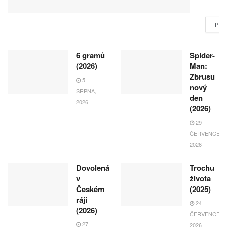
POK
6 gramů
Spider-
(2026)
Man:
Zbrusu
5
nový
SRPNA,
den
2026
(2026)
29
ČERVENCE,
2026
Dovolená
Trochu
v
života
Českém
(2025)
ráji
24
(2026)
ČERVENCE,
27
2026