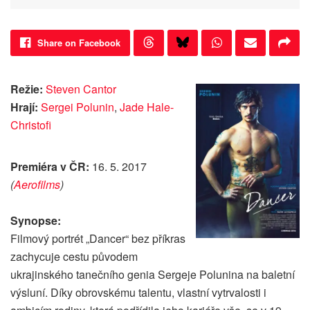
Share on Facebook
Režie:
Steven Cantor
Hrají:
Sergei Polunin
,
Jade Hale-
Christofi
Premiéra v ČR:
16. 5. 2017
(
Aerofilms
)
Synopse:
Filmový portrét „Dancer“ bez příkras
zachycuje cestu původem
ukrajinského tanečního genia Sergeje Polunina na baletní
výsluní. Díky obrovskému talentu, vlastní vytrvalosti i