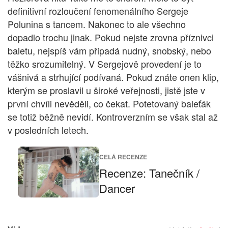
definitivní rozloučení fenomenálního Sergeje
Polunina s tancem. Nakonec to ale všechno
dopadlo trochu jinak. Pokud nejste zrovna příznivci
baletu, nejspíš vám připadá nudný, snobský, nebo
těžko srozumitelný. V Sergejově provedení je to
vášnivá a strhující podívaná. Pokud znáte onen klip,
kterým se proslavil u široké veřejnosti, jistě jste v
první chvíli nevěděli, co čekat. Potetovaný baleťák
se totiž běžně nevidí. Kontroverzním se však stal až
v posledních letech.
CELÁ RECENZE
Recenze: Tanečník /
Dancer