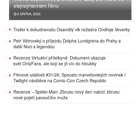
stejnojmenném filmu
6 SRPNA, 2026
Trailer k dokudramatu Osamělý vlk režiséra Ondřeje Veverky
Petr Větrovský o příjezdu Dolpha Lundgrena do Prahy a
další Noci s legendou
Recenze Virtuální přítelkyně: Dokument ukazuje
svět OnlyFans, ale bojí se jít víc do hloubky
Filmové události #31/26: Spoustu marvelovských novinek i
Twilight návštěva na Comic-Con Czech Republic
Recenze – Spider-Man: Zbrusu nový den nabízí zbrusu
nové pojetí pavoučího muže