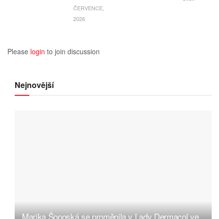
ČERVENCE,
2026
Please
login
to join discussion
Nejnovější
Marika Šoposká se proměnila v Lady Dermacol ve