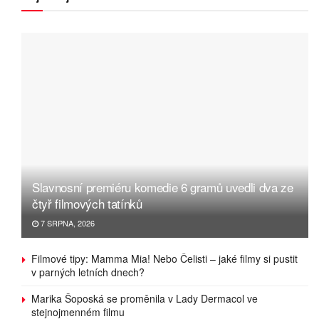
Slavnosní premiéru komedie 6 gramů uvedli dva ze
čtyř filmových tatínků
7 SRPNA, 2026
Filmové tipy: Mamma Mia! Nebo Čelisti – jaké filmy si pustit
v parných letních dnech?
Marika Šoposká se proměnila v Lady Dermacol ve
stejnojmenném filmu