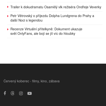
Trailer k dokudramatu Osamělý vlk režiséra Ondřeje Veverky
Petr Větrovský o příjezdu Dolpha Lundgrena do Prahy a
další Noci s legendou
Recenze Virtuální přítelkyně: Dokument ukazuje
svět OnlyFans, ale bojí se jít víc do hloubky
Červený koberec - filmy, kino, zábava