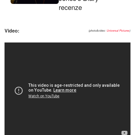
recenze
Video:
(photo&video:
Universal Pictures
)