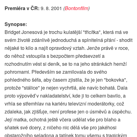
Premiéra v ČR:
9. 8. 2001
(
Bontonfilm
)
Synopse:
Bridget Jonesová je trochu kulatější "třicítka", která má ve
svém životě zdánlivě jednoduchá a splnitelná přání - shodit
nějaké to kilo a najít opravdový vztah. Jenže právě v roce,
do něhož vstoupila s bezpočtem předsevzetí a
rozhodnutím vést si deník, se to na jeho stránkách hemží
pohromami. Především se zamilovala do svého
pohledného šéfa, aby časem zjistila, že je jen "bokovka",
protože "stálice" je nejen vychrtlá, ale navíc bohatá. Dala
proto výpověď v nakladatelství, kde ji to celkem bavilo, a
vrhla se střemhlav na kariéru televizní moderátorky, což
zdaleka, jak zjišťuje, není profese jen o úsměvů a úspěchu.
Její matka, ochotná ještě včera udělat vše pro blaho a
sňatek své dcery, z ničeho nic dělá vše pro jakéhosi
obstarožního seladona a tatínek tomu všemu s tragickým