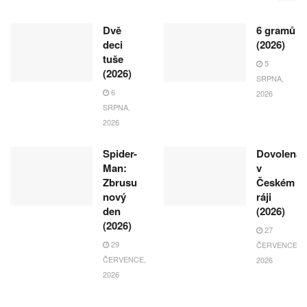
Dvě
6 gramů
deci
(2026)
tuše
5
(2026)
SRPNA,
6
2026
SRPNA,
2026
Spider-
Dovolená
Man:
v
Zbrusu
Českém
nový
ráji
den
(2026)
(2026)
27
29
ČERVENCE,
ČERVENCE,
2026
2026