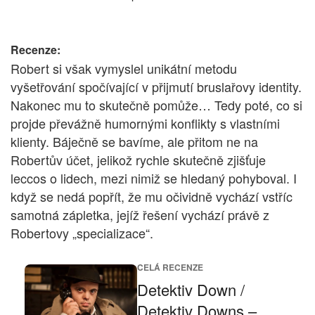
Recenze:
Robert si však vymyslel unikátní metodu
vyšetřování spočívající v přijmutí bruslařovy identity.
Nakonec mu to skutečně pomůže… Tedy poté, co si
projde převážně humornými konflikty s vlastními
klienty. Báječně se bavíme, ale přitom ne na
Robertův účet, jelikož rychle skutečně zjišťuje
leccos o lidech, mezi nimiž se hledaný pohyboval. I
když se nedá popřít, že mu očividně vychází vstříc
samotná zápletka, jejíž řešení vychází právě z
Robertovy „specializace“.
CELÁ RECENZE
Detektiv Down /
Detektiv Downs –