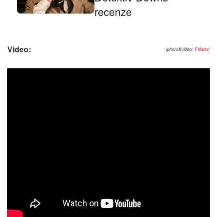
recenze
Video:
(photo&video:
Friland
)