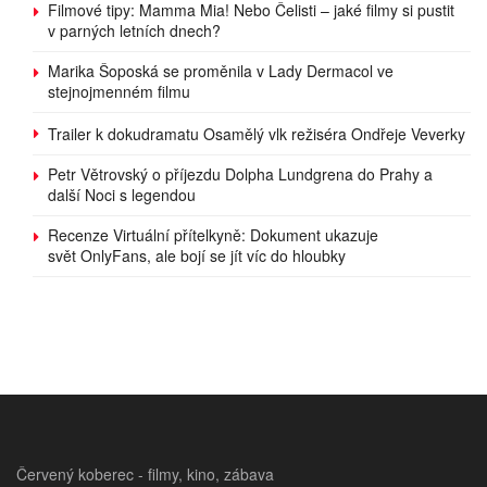
Filmové tipy: Mamma Mia! Nebo Čelisti – jaké filmy si pustit
v parných letních dnech?
Marika Šoposká se proměnila v Lady Dermacol ve
stejnojmenném filmu
Trailer k dokudramatu Osamělý vlk režiséra Ondřeje Veverky
Petr Větrovský o příjezdu Dolpha Lundgrena do Prahy a
další Noci s legendou
Recenze Virtuální přítelkyně: Dokument ukazuje
svět OnlyFans, ale bojí se jít víc do hloubky
Červený koberec - filmy, kino, zábava