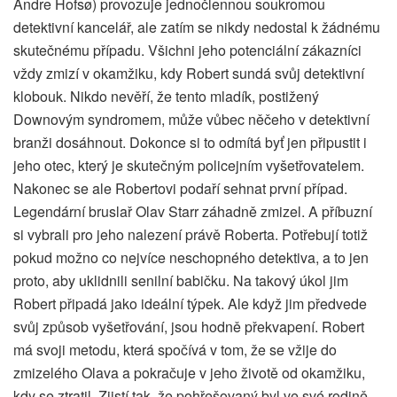
Andre Hofsø) provozuje jednočlennou soukromou
detektivní kancelář, ale zatím se nikdy nedostal k žádnému
skutečnému případu. Všichni jeho potenciální zákazníci
vždy zmizí v okamžiku, kdy Robert sundá svůj detektivní
klobouk. Nikdo nevěří, že tento mladík, postižený
Downovým syndromem, může vůbec něčeho v detektivní
branži dosáhnout. Dokonce si to odmítá byť jen připustit i
jeho otec, který je skutečným policejním vyšetřovatelem.
Nakonec se ale Robertovi podaří sehnat první případ.
Legendární bruslař Olav Starr záhadně zmizel. A příbuzní
si vybrali pro jeho nalezení právě Roberta. Potřebují totiž
pokud možno co nejvíce neschopného detektiva, a to jen
proto, aby uklidnili senilní babičku. Na takový úkol jim
Robert připadá jako ideální týpek. Ale když jim předvede
svůj způsob vyšetřování, jsou hodně překvapení. Robert
má svoji metodu, která spočívá v tom, že se vžije do
zmizelého Olava a pokračuje v jeho životě od okamžiku,
kdy se ztratil. Zjistí tak, že pohřešovaný byl ve své rodině