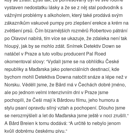
vystaven nedostatku lásky a že se z něj stal podvodník s
vážnými problémy s alkoholem, který také prodává svým
zákazníkům vakuové pumpy pro zlepšení erekce a krém na
zvětšení prsů. Čím bizarnějších rozměrů Robertovo pátrání
po Olavovi nabírá, tím více se ukazuje, že zdaleka není tak
hloupý, jak by se mohlo zdát. Snímek Detektiv Down se
natáčel v Praze a tuto volbu producent Pal Roed
okomentoval slovy: “Vydali jsme se na obhlídku České
republiky a Maďarska jako potenciálních destinací, kde
bychom mohli Detektiva Downa natočit snáze a lépe než v
Norsku. Věděli jsme, že Bård má v Čechách dobré jméno,
ale po jednom velmi intenzivním dni v Praze jsme
pochopili, že Češi mají k Bårdovu filmu, jeho humoru a
stylu psaní opravdu silný vztah a pochopení. Dlouho jsme
se nerozmýšleli a let do Maďarska jsme ještě v noci zrušili.“
A Bård Breien k tomu dodává: “A určitě to nebylo jenom
kvůli dobrému českému pivu.“