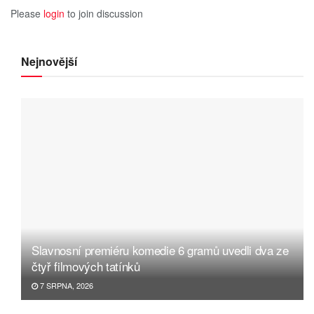
Please
login
to join discussion
Nejnovější
Slavnosní premiéru komedie 6 gramů uvedli dva ze
čtyř filmových tatínků
7 SRPNA, 2026