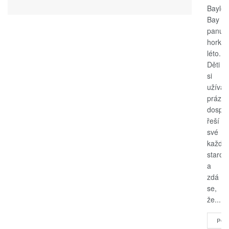
Bayle
Bay
panuje
horké
léto.
Děti
si
užívají
prázdn
dospěl
řeší
své
každo
starost
a
zdá
se,
že...
POK