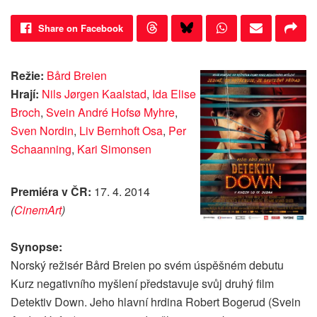
Share on Facebook
Režie:
Bård Breien
Hrají:
Nils Jørgen Kaalstad
,
Ida Elise
Broch
,
Svein André Hofsø Myhre
,
Sven Nordin
,
Liv Bernhoft Osa
,
Per
Schaanning
,
Kari Simonsen
Premiéra v ČR:
17. 4. 2014
(
CinemArt
)
Synopse:
Norský režisér Bård Breien po svém úspěšném debutu
Kurz negativního myšlení představuje svůj druhý film
Detektiv Down. Jeho hlavní hrdina Robert Bogerud (Svein