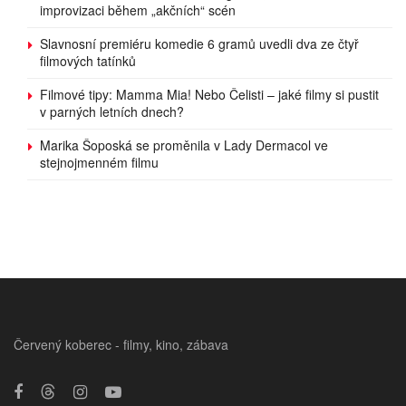
improvizaci během „akčních“ scén
Slavnosní premiéru komedie 6 gramů uvedli dva ze čtyř
filmových tatínků
Filmové tipy: Mamma Mia! Nebo Čelisti – jaké filmy si pustit
v parných letních dnech?
Marika Šoposká se proměnila v Lady Dermacol ve
stejnojmenném filmu
Červený koberec - filmy, kino, zábava