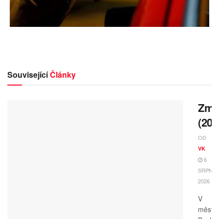
Související
Články
Zmrz
(202
OD
VK
6
SRPNA,
2026
V
měste