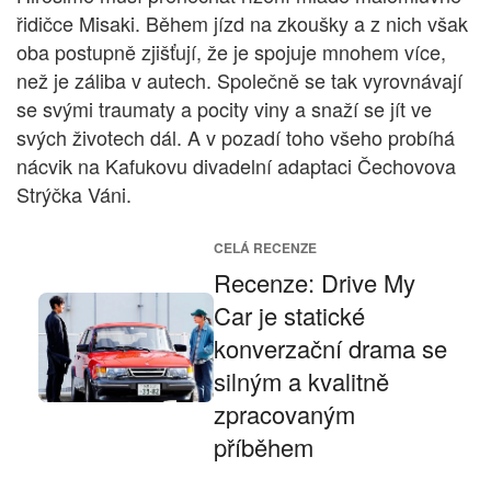
řidičce Misaki. Během jízd na zkoušky a z nich však
oba postupně zjišťují, že je spojuje mnohem více,
než je záliba v autech. Společně se tak vyrovnávají
se svými traumaty a pocity viny a snaží se jít ve
svých životech dál. A v pozadí toho všeho probíhá
nácvik na Kafukovu divadelní adaptaci Čechovova
Strýčka Váni.
CELÁ RECENZE
Recenze: Drive My
Car je statické
konverzační drama se
silným a kvalitně
zpracovaným
příběhem