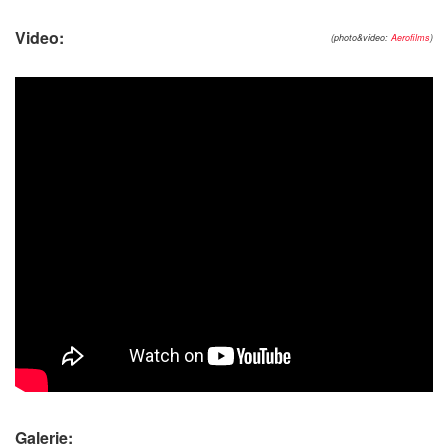
Video:
(photo&video:
Aerofilms
)
Galerie: