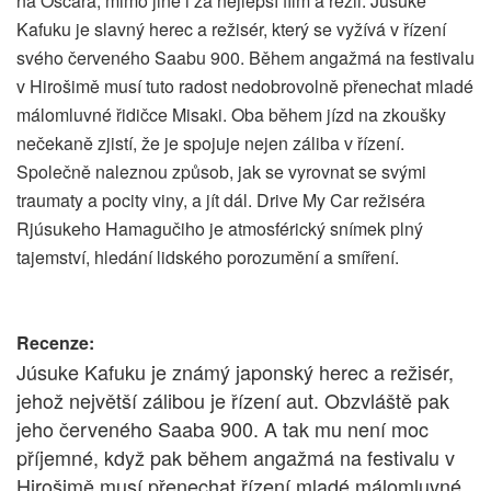
na Oscara, mimo jiné i za nejlepší film a režii. Júsuke
Kafuku je slavný herec a režisér, který se vyžívá v řízení
svého červeného Saabu 900. Během angažmá na festivalu
v Hirošimě musí tuto radost nedobrovolně přenechat mladé
málomluvné řidičce Misaki. Oba během jízd na zkoušky
nečekaně zjistí, že je spojuje nejen záliba v řízení.
Společně naleznou způsob, jak se vyrovnat se svými
traumaty a pocity viny, a jít dál. Drive My Car režiséra
Rjúsukeho Hamagučiho je atmosférický snímek plný
tajemství, hledání lidského porozumění a smíření.
Recenze:
Júsuke Kafuku je známý japonský herec a režisér,
jehož největší zálibou je řízení aut. Obzvláště pak
jeho červeného Saaba 900. A tak mu není moc
příjemné, když pak během angažmá na festivalu v
Hirošimě musí přenechat řízení mladé málomluvné