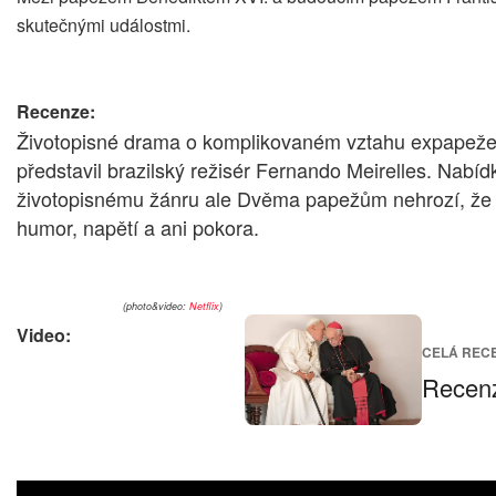
skutečnými událostmi.
Recenze:
Životopisné drama o komplikovaném vztahu expapeže B
představil brazilský režisér Fernando Meirelles. Nabíd
životopisnému žánru ale Dvěma papežům nehrozí, že by 
humor, napětí a ani pokora.
(photo&video:
Netflix
)
Video:
CELÁ REC
Recenz