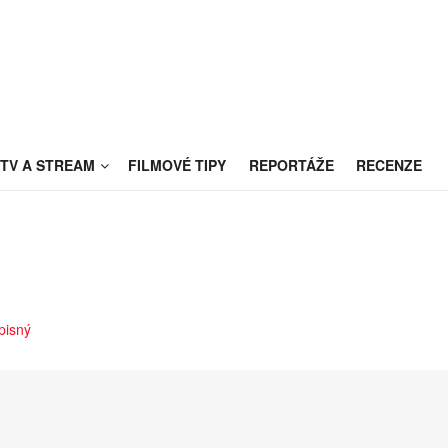
TV A STREAM
FILMOVÉ TIPY
REPORTÁŽE
RECENZE
pisný