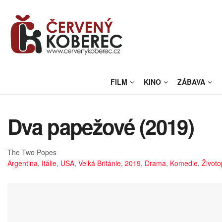
FILM
KINO
ZÁBAVA
Dva papežové (2019)
The Two Popes
Argentina
,
Itálie
,
USA
,
Velká Británie
,
2019
,
Drama
,
Komedie
,
Životo