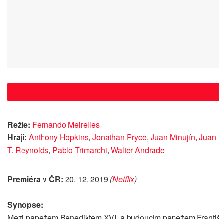
Režie:
Fernando Meirelles
Hrají:
Anthony Hopkins
,
Jonathan Pryce
,
Juan Minujín
,
Juan 
T. Reynolds
,
Pablo Trimarchi
,
Walter Andrade
Premiéra v ČR:
20. 12. 2019
(
Netflix
)
Synopse:
Mezi papežem Benediktem XVI. a budoucím papežem Františkem