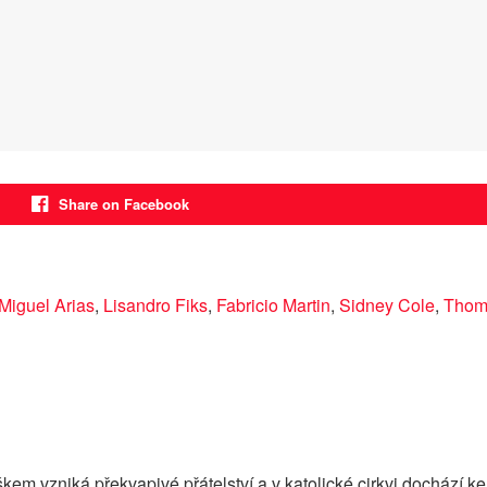
Share on Facebook
Miguel Arias
,
Lisandro Fiks
,
Fabricio Martin
,
Sidney Cole
,
Thom
 vzniká překvapivé přátelství a v katolické cirkvi dochází k