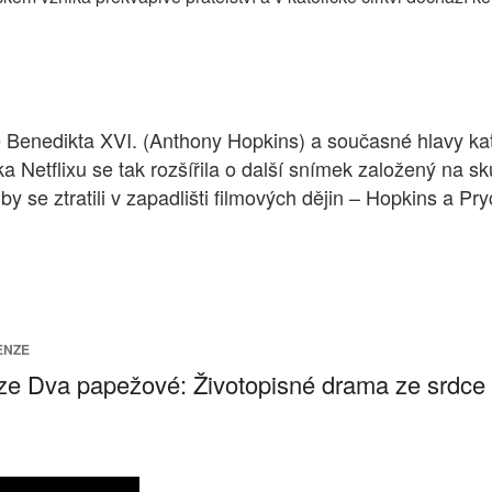
enedikta XVI. (Anthony Hopkins) a současné hlavy kato
ka Netflixu se tak rozšířila o další snímek založený na 
se ztratili v zapadlišti filmových dějin – Hopkins a Pr
ENZE
e Dva papežové: Životopisné drama ze srdce 