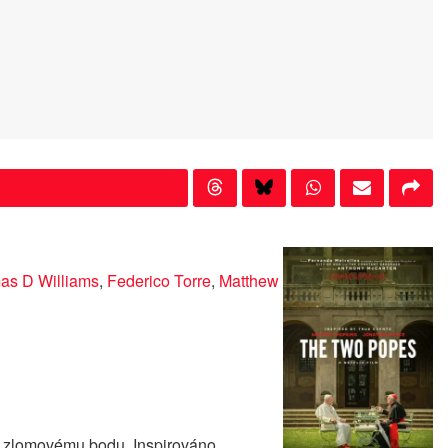
as D Williams
,
Federico Torre
,
Matthew
e zlomovému bodu. Inspirováno