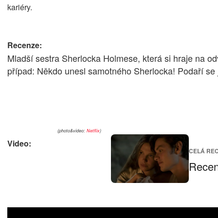
kariéry.
Recenze:
Mladší sestra Sherlocka Holmese, která si hraje na od
případ: Někdo unesl samotného Sherlocka! Podaří se jí
(photo&video:
Netflix
)
Video:
CELÁ RE
Recen