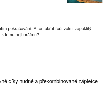
tím pokračování. A tentokrát řeší velmi zapeklitý
de k tomu nejhoršímu?
vně díky nudné a překombinované zápletce