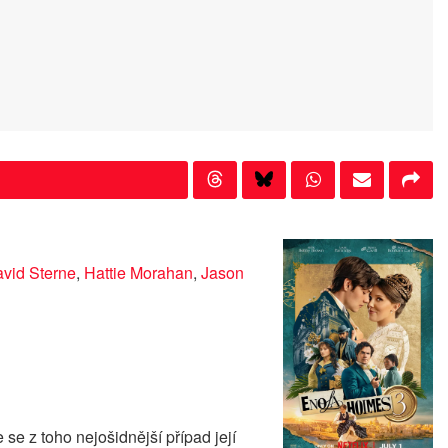
vid Sterne
,
Hattie Morahan
,
Jason
e z toho nejošidnější případ její