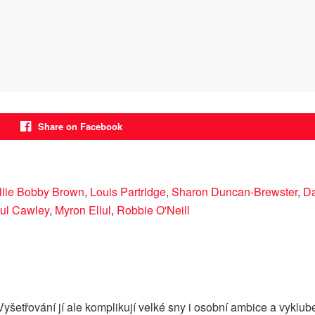
Share on Facebook
llie Bobby Brown
,
Louis Partridge
,
Sharon Duncan-Brewster
,
Da
ul Cawley
,
Myron Ellul
,
Robbie O'Neill
třování jí ale komplikují velké sny i osobní ambice a vyklube s