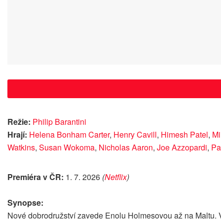
Režie:
Philip Barantini
Hrají:
Helena Bonham Carter
,
Henry Cavill
,
Himesh Patel
,
Mi
Watkins
,
Susan Wokoma
,
Nicholas Aaron
,
Joe Azzopardi
,
Pa
Premiéra v ČR:
1. 7. 2026
(
Netflix
)
Synopse:
Nové dobrodružství zavede Enolu Holmesovou až na Maltu. Vyše