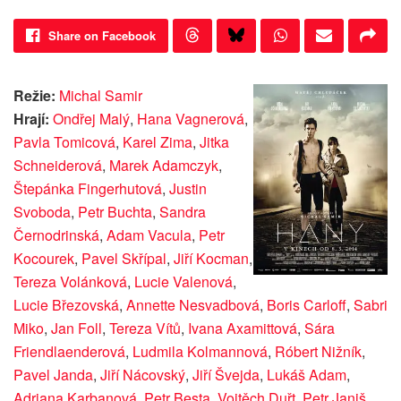
Share on Facebook
Režie:
Michal Samir
Hrají:
Ondřej Malý
,
Hana Vagnerová
,
Pavla Tomicová
,
Karel Zima
,
Jitka
Schneiderová
,
Marek Adamczyk
,
Štepánka Fingerhutová
,
Justin
Svoboda
,
Petr Buchta
,
Sandra
Černodrinská
,
Adam Vacula
,
Petr
Kocourek
,
Pavel Skřípal
,
Jiří Kocman
,
Tereza Volánková
,
Lucie Valenová
,
Lucie Březovská
,
Annette Nesvadbová
,
Boris Carloff
,
Sabri
Miko
,
Jan Foll
,
Tereza Vítů
,
Ivana Axamittová
,
Sára
Friendlaenderová
,
Ludmila Kolmannová
,
Róbert Nižník
,
Pavel Janda
,
Jiří Nácovský
,
Jiří Švejda
,
Lukáš Adam
,
Adriana Karbanová
,
Petr Besta
,
Vojtěch Duřt
,
Petr Janiš
,