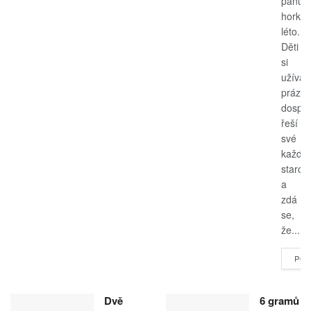
panuje
horké
léto.
Děti
si
užívají
prázdn
dospěl
řeší
své
každo
starost
a
zdá
se,
že...
POK
Dvě
6 gramů