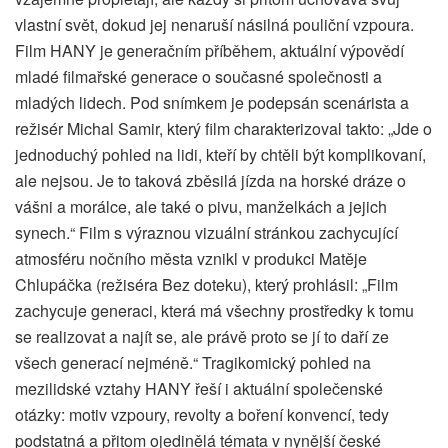
vlastní svět, dokud jej nenaruší násilná pouliční vzpoura.
Film HANY je generačním příběhem, aktuální výpovědí
mladé filmařské generace o současné společnosti a
mladých lidech. Pod snímkem je podepsán scenárista a
režisér Michal Samir, který film charakterizoval takto: „Jde o
jednoduchý pohled na lidi, kteří by chtěli být komplikovaní,
ale nejsou. Je to taková zběsilá jízda na horské dráze o
vášni a morálce, ale také o pivu, manželkách a jejich
synech.“ Film s výraznou vizuální stránkou zachycující
atmosféru nočního města vznikl v produkci Matěje
Chlupáčka (režiséra Bez doteku), který prohlásil: „Film
zachycuje generaci, která má všechny prostředky k tomu
se realizovat a najít se, ale právě proto se jí to daří ze
všech generací nejméně.“ Tragikomický pohled na
mezilidské vztahy HANY řeší i aktuální společenské
otázky: motiv vzpoury, revolty a boření konvencí, tedy
podstatná a přitom ojedinělá témata v nynější české