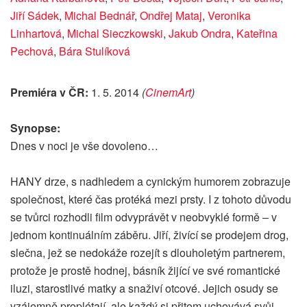
Jiří Sádek
,
Michal Bednář
,
Ondřej Mataj
,
Veronika
Linhartová
,
Michal Sieczkowski
,
Jakub Ondra
,
Kateřina
Pechová
,
Bára Stulíková
Premiéra v ČR:
1. 5. 2014
(
CinemArt
)
Synopse:
Dnes v noci je vše dovoleno…
HANY drze, s nadhledem a cynickým humorem zobrazuje
společnost, které čas protéká mezi prsty. I z tohoto důvodu
se tvůrci rozhodli film odvyprávět v neobvyklé formě – v
jednom kontinuálním záběru. Jiří, živící se prodejem drog,
slečna, jež se nedokáže rozejít s dlouholetým partnerem,
protože je prostě hodnej, básník žijící ve své romantické
iluzi, starostlivé matky a snaživí otcové. Jejich osudy se
vzájemně proplétají, ale každý si přitom uchovává svůj