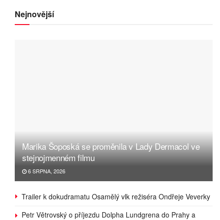
Nejnovější
Marika Šoposká se proměnila v Lady Dermacol ve
stejnojmenném filmu
6 SRPNA, 2026
Trailer k dokudramatu Osamělý vlk režiséra Ondřeje Veverky
Petr Větrovský o příjezdu Dolpha Lundgrena do Prahy a