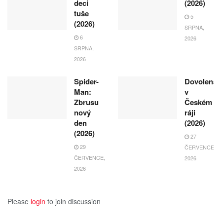
deci
(2026)
tuše
5
(2026)
SRPNA,
6
2026
SRPNA,
2026
Spider-
Dovolená
Man:
v
Zbrusu
Českém
nový
ráji
den
(2026)
(2026)
27
29
ČERVENCE,
ČERVENCE,
2026
2026
Please
login
to join discussion