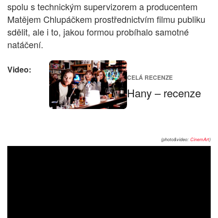
spolu s technickým supervizorem a producentem
Matějem Chlupáčkem prostřednictvím filmu publiku
sdělit, ale i to, jakou formou probíhalo samotné
natáčení.
Video:
CELÁ RECENZE
Hany – recenze
(photo&video:
CinemArt
)