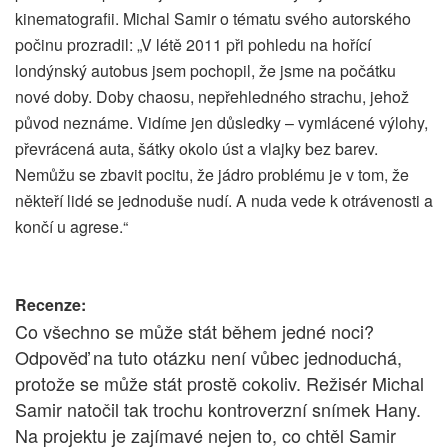
kinematografii. Michal Samir o tématu svého autorského
počinu prozradil: „V létě 2011 při pohledu na hořící
londýnský autobus jsem pochopil, že jsme na počátku
nové doby. Doby chaosu, nepřehledného strachu, jehož
původ neznáme. Vidíme jen důsledky – vymlácené výlohy,
převrácená auta, šátky okolo úst a vlajky bez barev.
Nemůžu se zbavit pocitu, že jádro problému je v tom, že
někteří lidé se jednoduše nudí. A nuda vede k otrávenosti a
končí u agrese.“
Recenze:
Co všechno se může stát během jedné noci?
Odpověď na tuto otázku není vůbec jednoduchá,
protože se může stát prostě cokoliv. Režisér Michal
Samir natočil tak trochu kontroverzní snímek Hany.
Na projektu je zajímavé nejen to, co chtěl Samir