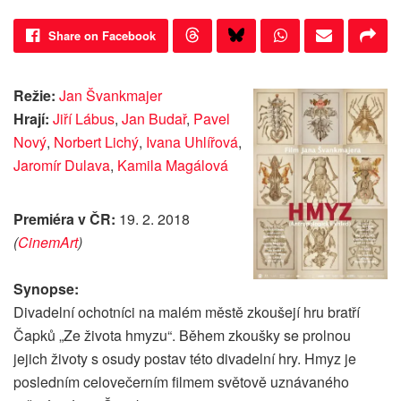
Share on Facebook
Režie:
Jan Švankmajer
Hrají:
Jiří Lábus
,
Jan Budař
,
Pavel
Nový
,
Norbert Lichý
,
Ivana Uhlířová
,
Jaromír Dulava
,
Kamila Magálová
Premiéra v ČR:
19. 2. 2018
(
CinemArt
)
Synopse:
Divadelní ochotníci na malém městě zkoušejí hru bratří
Čapků „Ze života hmyzu“. Během zkoušky se prolnou
jejich životy s osudy postav této divadelní hry. Hmyz je
posledním celovečerním filmem světově uznávaného