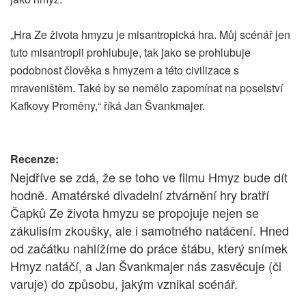
„Hra Ze života hmyzu je misantropická hra. Můj scénář jen
tuto misantropii prohlubuje, tak jako se prohlubuje
podobnost člověka s hmyzem a této civilizace s
mraveništěm. Také by se nemělo zapomínat na poselství
Kafkovy Proměny,“ říká Jan Švankmajer.
Recenze:
Nejdříve se zdá, že se toho ve filmu Hmyz bude dít
hodně. Amatérské divadelní ztvárnění hry bratří
Čapků Ze života hmyzu se propojuje nejen se
zákulisím zkoušky, ale i samotného natáčení. Hned
od začátku nahlížíme do práce štábu, který snímek
Hmyz natáčí, a Jan Švankmajer nás zasvěcuje (či
varuje) do způsobu, jakým vznikal scénář.