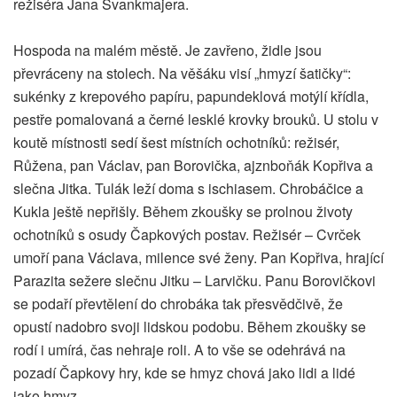
režiséra Jana Švankmajera.
Hospoda na malém městě. Je zavřeno, židle jsou
převráceny na stolech. Na věšáku visí „hmyzí šatičky“:
sukénky z krepového papíru, papundeklová motýlí křídla,
pestře pomalovaná a černé lesklé krovky brouků. U stolu v
koutě místnosti sedí šest místních ochotníků: režisér,
Růžena, pan Václav, pan Borovička, ajznboňák Kopřiva a
slečna Jitka. Tulák leží doma s ischiasem. Chrobáčice a
Kukla ještě nepřišly. Během zkoušky se prolnou životy
ochotníků s osudy Čapkových postav. Režisér – Cvrček
umoří pana Václava, milence své ženy. Pan Kopřiva, hrající
Parazita sežere slečnu Jitku – Larvičku. Panu Borovičkovi
se podaří převtělení do chrobáka tak přesvědčivě, že
opustí nadobro svoji lidskou podobu. Během zkoušky se
rodí i umírá, čas nehraje roli. A to vše se odehrává na
pozadí Čapkovy hry, kde se hmyz chová jako lidi a lidé
jako hmyz.