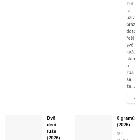
Děti
si
užívají
prázdn
dospěl
řeší
své
každo
starost
a
zdá
se,
že...
POK
Dvě
6 gramů
deci
(2026)
tuše
5
(2026)
SRPNA,