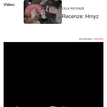
Video:
CELÁ RECENZE
Recenze: Hmyz
(photo&video:
CinemArt
)