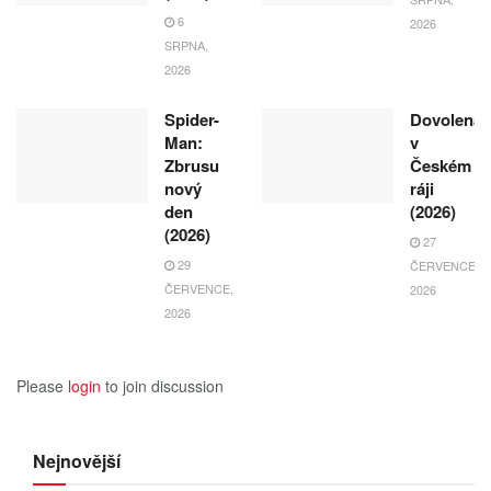
6
2026
SRPNA,
2026
Spider-
Dovolená
Man:
v
Zbrusu
Českém
nový
ráji
den
(2026)
(2026)
27
29
ČERVENCE,
ČERVENCE,
2026
2026
Please
login
to join discussion
Nejnovější