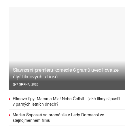
Slavnosní premiéru komedie 6 gramů uvedli dva ze
čtyř filmových tatínků
7 SRPNA, 2026
Filmové tipy: Mamma Mia! Nebo Čelisti – jaké filmy si pustit
v parných letních dnech?
Marika Šoposká se proměnila v Lady Dermacol ve
stejnojmenném filmu