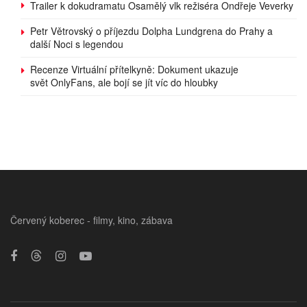
Trailer k dokudramatu Osamělý vlk režiséra Ondřeje Veverky
Petr Větrovský o příjezdu Dolpha Lundgrena do Prahy a
další Noci s legendou
Recenze Virtuální přítelkyně: Dokument ukazuje
svět OnlyFans, ale bojí se jít víc do hloubky
Červený koberec - filmy, kino, zábava