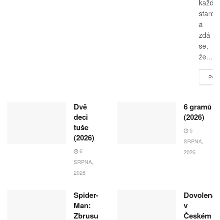
každo
starost
a
zdá
se,
že...
POK
Dvě
6 gramů
deci
(2026)
tuše
5
(2026)
SRPNA,
6
2026
SRPNA,
2026
Spider-
Dovolená
Man:
v
Zbrusu
Českém