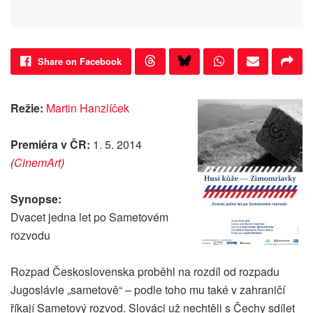
Share on Facebook
Režie:
Martin Hanzlíček
Premiéra v ČR:
1. 5. 2014
(
CinemArt
)
Synopse:
Dvacet jedna let po Sametovém
rozvodu
Rozpad Československa proběhl na rozdíl od rozpadu
Jugoslávie „sametově“ – podle toho mu také v zahraničí
říkají Sametový rozvod. Slováci už nechtěli s Čechy sdílet