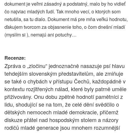
dokument je veľmi zásadný a podstatný, malo by ho vidieť
čo najviac mladých ľudí. Tak mnoho vecí, o ktorých som
netušila, sa tu dialo. Dokument má pre mňa veľkú hodnotu,
ďakujem tvorcom za objasnenie toho, o čom dnešní mladí
(myslím si ), nemajú ani potuchy…
Recenze:
Zpráva o „zločinu“ jednoznačně nasazuje psí hlavu
tehdejším slovenským představitelům, ale zmiňuje
se také o chybách v přístupu Čechů, každopádně v
kontextu rozjitřených nálad, které byly patrně uměle
přiživovány. Onu dobu zpětně hodnotí pamětníci z
lidu, shodující se na tom, že celé dění svědčilo o
dětských nemocech mladé demokracie, přičemž
diskuze přátel nad hospodským stolem a názory
rodičů mladé generace jsou mnohem rozumnější