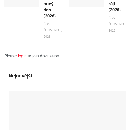
nový
ráji
den
(2026)
(2026)
27
29
ČERVENCE,
ČERVENCE,
2026
2026
Please
login
to join discussion
Nejnovější