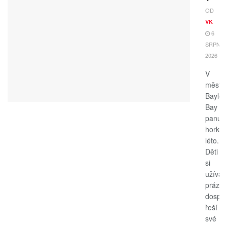
OD
VK
6
SRPNA,
2026
V
měste
Bayle
Bay
panuje
horké
léto.
Děti
si
užívají
prázdn
dospěl
řeší
své