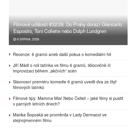
Filmové události #32/26: Do Prahy dorazí Giancarlo
Esposito, Toni Collette nebo Dolph Lundgren
9 SRPNA, 2026
Recenze: 6 gramů aneb další pokus o komediální hit
Jiří Mádl o roli tatínka ve filmu 6 gramů, tělocvičně či
improvizaci během „akčních“ scén
Slavnosní premiéru komedie 6 gramů uvedli dva ze čtyř
filmových tatínků
Filmové tipy: Mamma Mia! Nebo Čelisti – jaké filmy si pustit
v parných letních dnech?
Marika Šoposká se proměnila v Lady Dermacol ve
stejnojmenném filmu