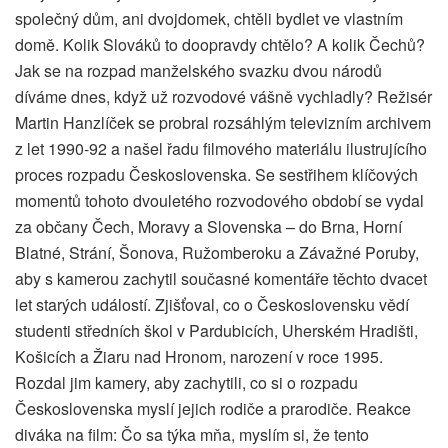
společný dům, ani dvojdomek, chtěli bydlet ve vlastním
domě. Kolik Slováků to doopravdy chtělo? A kolik Čechů?
Jak se na rozpad manželského svazku dvou národů
díváme dnes, když už rozvodové vášně vychladly? Režisér
Martin Hanzlíček se probral rozsáhlým televizním archivem
z let 1990-92 a našel řadu filmového materiálu ilustrujícího
proces rozpadu Československa. Se sestřihem klíčových
momentů tohoto dvouletého rozvodového období se vydal
za občany Čech, Moravy a Slovenska – do Brna, Horní
Blatné, Strání, Šonova, Ružomberoku a Závažné Poruby,
aby s kamerou zachytil současné komentáře těchto dvacet
let starých událostí. Zjišťoval, co o Československu vědí
studenti středních škol v Pardubicích, Uherském Hradišti,
Košicích a Žiaru nad Hronom, narození v roce 1995.
Rozdal jim kamery, aby zachytili, co si o rozpadu
Československa myslí jejich rodiče a prarodiče. Reakce
diváka na film: Čo sa týka mňa, myslím si, že tento