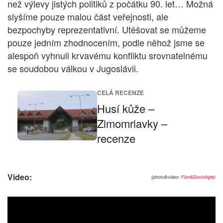
než výlevy jistých politiků z počátku 90. let… Možná
slyšíme pouze malou část veřejnosti, ale
bezpochyby reprezentativní. Utěšovat se můžeme
pouze jedním zhodnocením, podle něhož jsme se
alespoň vyhnuli krvavému konfliktu srovnatelnému
se soudobou válkou v Jugoslávii.
CELÁ RECENZE
Husí kůže –
Zimomriavky –
recenze
Video:
(photo&video:
Film&Sociologie
)