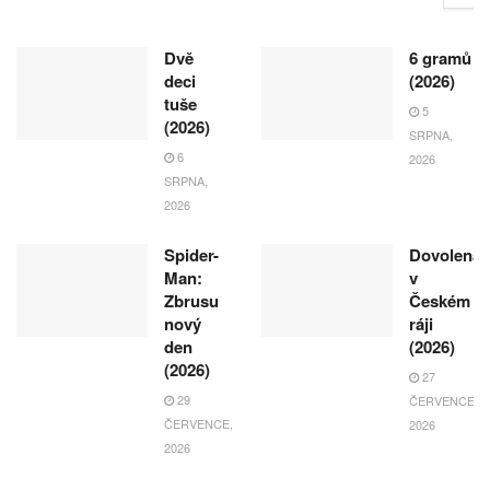
Dvě
6 gramů
deci
(2026)
tuše
5
(2026)
SRPNA,
6
2026
SRPNA,
2026
Spider-
Dovolená
Man:
v
Zbrusu
Českém
nový
ráji
den
(2026)
(2026)
27
29
ČERVENCE,
ČERVENCE,
2026
2026