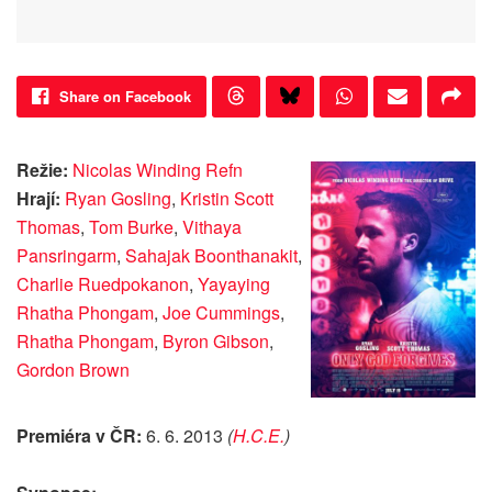
Share on Facebook
Režie:
Nicolas Winding Refn
Hrají:
Ryan Gosling
,
Kristin Scott
Thomas
,
Tom Burke
,
Vithaya
Pansringarm
,
Sahajak Boonthanakit
,
Charlie Ruedpokanon
,
Yayaying
Rhatha Phongam
,
Joe Cummings
,
Rhatha Phongam
,
Byron Gibson
,
Gordon Brown
Premiéra v ČR:
6. 6. 2013
(
H.C.E.
)