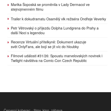
Marika Šoposká se proměnila v Lady Dermacol ve
stejnojmenném filmu
Trailer k dokudramatu Osamělý vlk režiséra Ondřeje Veverky
Petr Větrovský o příjezdu Dolpha Lundgrena do Prahy a
další Noci s legendou
Recenze Virtuální přítelkyně: Dokument ukazuje
svět OnlyFans, ale bojí se jít víc do hloubky
Filmové události #31/26: Spoustu marvelovských novinek i
Twilight návštěva na Comic-Con Czech Republic
Červený koberec - filmy, kino, zábava