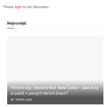
Please
login
to join discussion
Nejnovější
Filmové tipy: Mamma Mia! Nebo Čelisti – jaké filmy
si pustit v parných letních dnech?
7 SRPNA, 2026