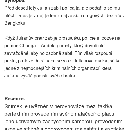
Synopse:
Před deseti lety Julian zabil policajta, ale podařilo se mu
utéct. Dnes je z něj jeden z největších drogových dealerů v
Bangkoku.
Když Julianův bratr zabije prostitutku, policie si pozve na
pomoc Changa – Anděla pomsty, který dovolí otci
zavražděné, aby ho osobně zabil. Tím však rozpoutá
peklo, protože do situace se vloží Julianova matka, šéfka
jedné z nejmocnějších kriminálních organizací, která
Juliana vysílá pomstít svého bratra.
Recenze:
Snímek je uvězněn v nerovnováze mezi takřka
perfektním provedením svého natáčecího placu,
jeho úchvatným zachycením kamerou, převedením
akce ve střižně s doprovodem majestátní a exotické