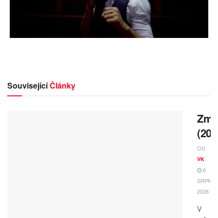
Související
Články
Zmrz
(202
OD
VK
6
SRPNA,
2026
V