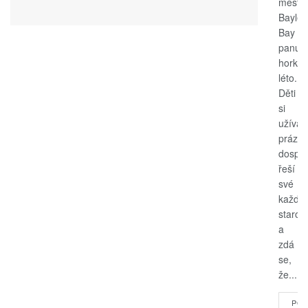
měste
Bayle
Bay
panuje
horké
léto.
Děti
si
užívají
prázdn
dospěl
řeší
své
každo
starost
a
zdá
se,
že...
POK