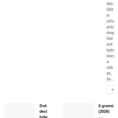
léto.
Děti
si
užívají
prázdn
dospěl
řeší
své
každo
starost
a
zdá
se,
že...
POK
Dvě
6 gramů
deci
(2026)
tuše