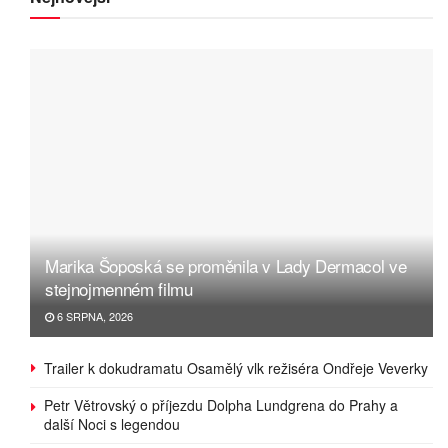
Marika Šoposká se proměnila v Lady Dermacol ve
stejnojmenném filmu
6 SRPNA, 2026
Trailer k dokudramatu Osamělý vlk režiséra Ondřeje Veverky
Petr Větrovský o příjezdu Dolpha Lundgrena do Prahy a
další Noci s legendou