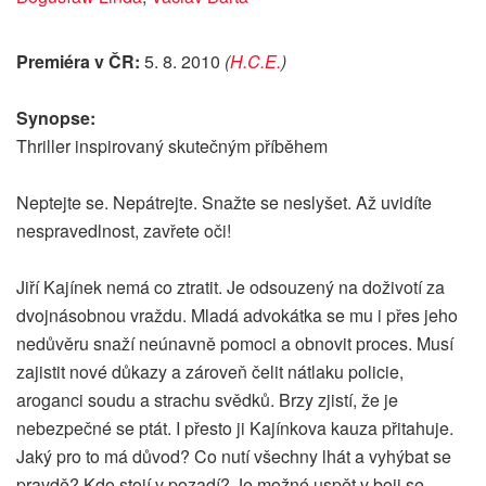
Premiéra v ČR:
5. 8. 2010
(
H.C.E.
)
Synopse:
Thriller inspirovaný skutečným příběhem
Neptejte se. Nepátrejte. Snažte se neslyšet. Až uvidíte
nespravedlnost, zavřete oči!
Jiří Kajínek nemá co ztratit. Je odsouzený na doživotí za
dvojnásobnou vraždu. Mladá advokátka se mu i přes jeho
nedůvěru snaží neúnavně pomoci a obnovit proces. Musí
zajistit nové důkazy a zároveň čelit nátlaku policie,
aroganci soudu a strachu svědků. Brzy zjistí, že je
nebezpečné se ptát. I přesto ji Kajínkova kauza přitahuje.
Jaký pro to má důvod? Co nutí všechny lhát a vyhýbat se
pravdě? Kdo stojí v pozadí? Je možné uspět v boji se