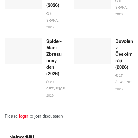
5
(2026)
SRPNA,
6
2026
SRPNA,
2026
Spider-
Dovolená
Man:
v
Zbrusu
Českém
nový
ráji
den
(2026)
(2026)
27
29
ČERVENCE,
ČERVENCE,
2026
2026
Please
login
to join discussion
Nejnovější