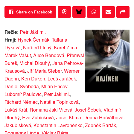
Share on Facebook
Režie:
Petr Jákl ml.
Hrají:
Hynek Čermák
,
Tatiana
Dyková
,
Norbert Lichý
,
Karel Zima
,
Marek Vašut
,
Alice Bendová
,
Přemysl
Bureš
,
Michal Dlouhý
,
Jana Pehrová-
Krausová
,
Jiří Maria Sieber
,
Werner
Daehn
,
Ken Duken
,
Leoš Juráček
,
Daniel Svoboda
,
Milan Enčev
,
Ľubomír Paulovič
,
Petr Jákl ml.
,
Richard Němec
,
Natálie Topinková
,
Lukáš Král
,
Romana Jákl Vítová
,
Josef Šebek
,
Vladimír
Dlouhý
,
Eva Zubíčková
,
Josef Klíma
,
Deana Horváthová-
Jakubisková
,
Konstantin Lavroněnko
,
Zdeněk Barták
,
Bogusław Linda
,
Václav Bárta