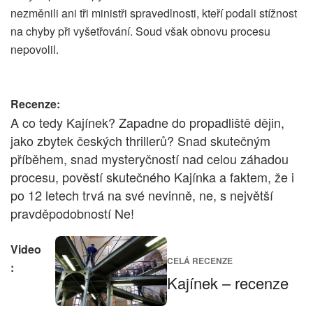
nezměnili ani tři ministři spravedlnosti, kteří podali stížnost
na chyby při vyšetřování. Soud však obnovu procesu
nepovolil.
Recenze:
A co tedy Kajínek? Zapadne do propadliště dějin,
jako zbytek českých thrillerů? Snad skutečným
příběhem, snad mysteryčností nad celou záhadou
procesu, pověstí skutečného Kajínka a faktem, že i
po 12 letech trvá na své nevinně, ne, s největší
pravděpodobností Ne!
Video
CELÁ RECENZE
:
Kajínek – recenze