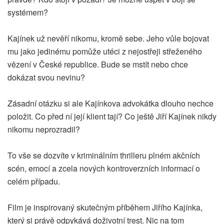
systémem?
Kajínek už nevěří nikomu, kromě sebe. Jeho vůle bojovat
mu jako jedinému pomůže utéci z nejostřeji střeženého
vězení v České republice. Bude se mstít nebo chce
dokázat svou nevinu?
Zásadní otázku si ale Kajínkova advokátka dlouho nechce
položit. Co před ní její klient tají? Co ještě Jiří Kajínek nikdy
nikomu neprozradil?
To vše se dozvíte v kriminálním thrilleru plném akčních
scén, emocí a zcela nových kontroverzních informací o
celém případu.
Film je inspirovaný skutečným příběhem Jiřího Kajínka,
který si právě odpykává doživotní trest. Nic na tom