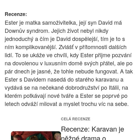
Recenze:
Ester je matka samoživitelka, její syn David má
Downův syndrom. Jejich život nebyl nikdy
jednoduchý a čím je David dospělejší, tím je to s
ním komplikovanější. Zvlášť v přítomnosti dalších
lidí. To se ukáže ve chvíli, kdy Ester přijme pozvání
na dovolenou v luxusním domě svých přátel, ale po
pár dnech je jasné, že tohle nebude fungovat. A tak
Ester s Davidem nasedá do starého karavanu a
vydává se na nečekané dobrodružství po Itálii, na
kterém potkávají nové tváře a Ester se poprvé po
letech odváží milovat a myslet trochu víc na sebe.
CELÁ RECENZE
Recenze: Karavan je
něžné drama o