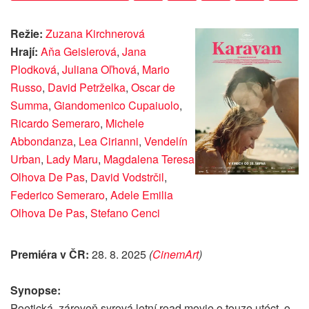
Režie:
Zuzana Kirchnerová
Hrají:
Aňa Geislerová
,
Jana
Plodková
,
Juliana Oľhová
,
Mario
Russo
,
David Petrželka
,
Oscar de
Summa
,
Giandomenico Cupaiuolo
,
Ricardo Semeraro
,
Michele
Abbondanza
,
Lea Cirianni
,
Vendelín
Urban
,
Lady Maru
,
Magdalena Teresa
Olhova De Pas
,
David Vodstrčil
,
Federico Semeraro
,
Adele Emilia
Olhova De Pas
,
Stefano Cenci
Premiéra v ČR:
28. 8. 2025
(
CinemArt
)
Synopse:
Poetická, zároveň syrová letní road movie o touze utéct, o