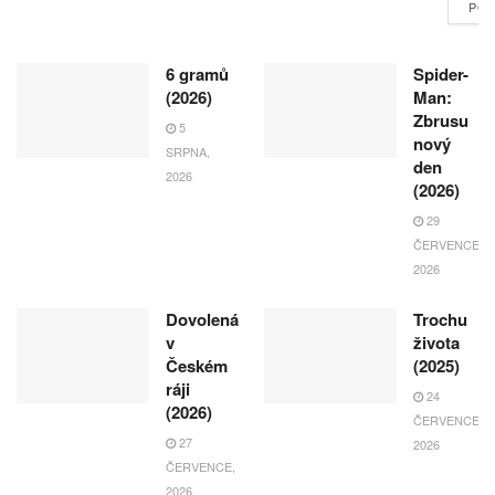
POK
6 gramů
Spider-
(2026)
Man:
Zbrusu
5
nový
SRPNA,
den
2026
(2026)
29
ČERVENCE,
2026
Dovolená
Trochu
v
života
Českém
(2025)
ráji
24
(2026)
ČERVENCE,
27
2026
ČERVENCE,
2026