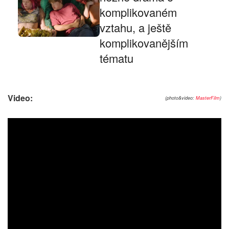
komplikovaném
vztahu, a ještě
komplikovanějším
tématu
Video:
(photo&video:
MasterFilm
)