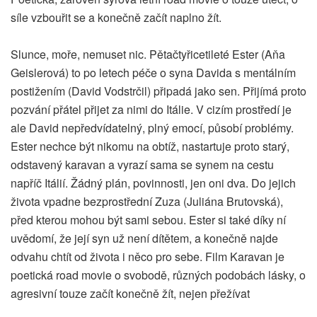
síle vzbouřit se a konečně začít naplno žít.
Slunce, moře, nemuset nic. Pětačtyřicetileté Ester (Aňa
Geislerová) to po letech péče o syna Davida s mentálním
postižením (David Vodstrčil) připadá jako sen. Přijímá proto
pozvání přátel přijet za nimi do Itálie. V cizím prostředí je
ale David nepředvídatelný, plný emocí, působí problémy.
Ester nechce být nikomu na obtíž, nastartuje proto starý,
odstavený karavan a vyrazí sama se synem na cestu
napříč Itálií. Žádný plán, povinnosti, jen oni dva. Do jejich
života vpadne bezprostřední Zuza (Juliána Brutovská),
před kterou mohou být sami sebou. Ester si také díky ní
uvědomí, že její syn už není dítětem, a konečně najde
odvahu chtít od života i něco pro sebe. Film Karavan je
poetická road movie o svobodě, různých podobách lásky, o
agresivní touze začít konečně žít, nejen přežívat