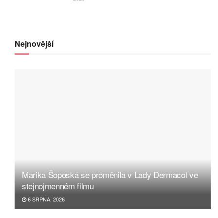
Nejnovější
Marika Šoposká se proměnila v Lady Dermacol ve
stejnojmenném filmu
6 SRPNA, 2026