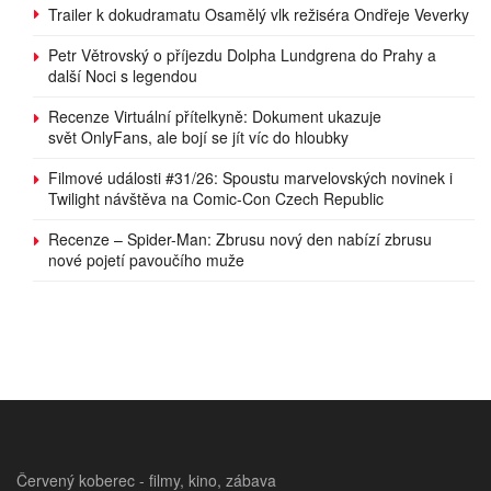
Trailer k dokudramatu Osamělý vlk režiséra Ondřeje Veverky
Petr Větrovský o příjezdu Dolpha Lundgrena do Prahy a
další Noci s legendou
Recenze Virtuální přítelkyně: Dokument ukazuje
svět OnlyFans, ale bojí se jít víc do hloubky
Filmové události #31/26: Spoustu marvelovských novinek i
Twilight návštěva na Comic-Con Czech Republic
Recenze – Spider-Man: Zbrusu nový den nabízí zbrusu
nové pojetí pavoučího muže
Červený koberec - filmy, kino, zábava