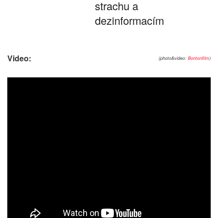
strachu a
dezinformacím
Video:
(photo&video:
Bontonfilm
)