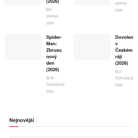
(2026)
SRPNA,
6
2026
SRPNA,
2026
Spider-
Dovolená
Man:
v
Zbrusu
Českém
nový
ráji
den
(2026)
(2026)
27
29
ČERVENCE,
ČERVENCE,
2026
2026
Nejnovější