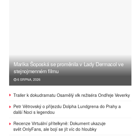
Marika Šoposká se proměnila v Lady Dermacol ve
stejnojmenném filmu
6 SRPNA, 2026
Trailer k dokudramatu Osamělý vlk režiséra Ondřeje Veverky
Petr Větrovský o příjezdu Dolpha Lundgrena do Prahy a
další Noci s legendou
Recenze Virtuální přítelkyně: Dokument ukazuje
svět OnlyFans, ale bojí se jít víc do hloubky