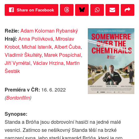
Share on Facebook
Režie:
Adam Koloman Rybanský
Hrají:
Anna Polívková
,
Miroslav
Krobot
,
Michal Isteník
,
Albert Čuba
,
Vladimír Škultéty
,
Marek Pospíchal
,
Jiří Vymětal
,
Václav Hrzina
,
Martin
Šesták
Premiéra v ČR:
16. 6. 2022
(
Bontonfilm
)
Synopse:
Standa a Bróňa jsou dobrovolní hasiči na jedné malé
vesnici. Zatímco se nešikovný Standa těší na brzké
narození syna, jeho starší kamarád Bróňa, který je pro