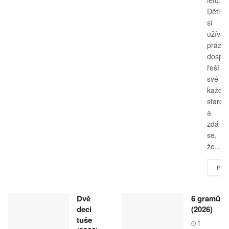
Děti
si
užívají
prázdn
dospěl
řeší
své
každo
starost
a
zdá
se,
že...
POK
Dvě
6 gramů
deci
(2026)
tuše
5