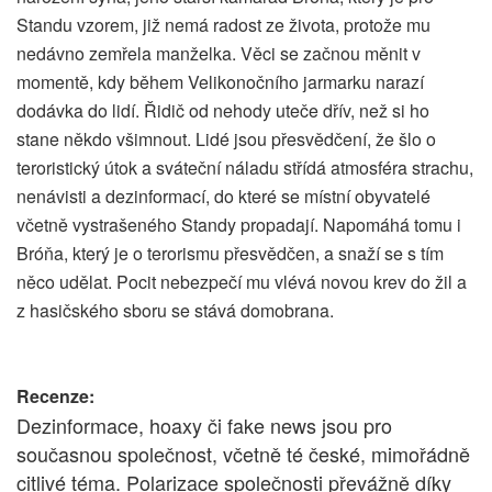
Standu vzorem, již nemá radost ze života, protože mu
nedávno zemřela manželka. Věci se začnou měnit v
momentě, kdy během Velikonočního jarmarku narazí
dodávka do lidí. Řidič od nehody uteče dřív, než si ho
stane někdo všimnout. Lidé jsou přesvědčení, že šlo o
teroristický útok a sváteční náladu střídá atmosféra strachu,
nenávisti a dezinformací, do které se místní obyvatelé
včetně vystrašeného Standy propadají. Napomáhá tomu i
Bróňa, který je o terorismu přesvědčen, a snaží se s tím
něco udělat. Pocit nebezpečí mu vlévá novou krev do žil a
z hasičského sboru se stává domobrana.
Recenze:
Dezinformace, hoaxy či fake news jsou pro
současnou společnost, včetně té české, mimořádně
citlivé téma. Polarizace společnosti převážně díky