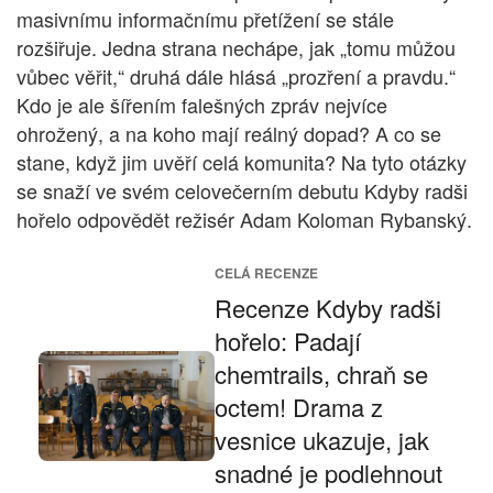
masivnímu informačnímu přetížení se stále
rozšiřuje. Jedna strana nechápe, jak „tomu můžou
vůbec věřit,“ druhá dále hlásá „prozření a pravdu.“
Kdo je ale šířením falešných zpráv nejvíce
ohrožený, a na koho mají reálný dopad? A co se
stane, když jim uvěří celá komunita? Na tyto otázky
se snaží ve svém celovečerním debutu Kdyby radši
hořelo odpovědět režisér Adam Koloman Rybanský.
CELÁ RECENZE
Recenze Kdyby radši
hořelo: Padají
chemtrails, chraň se
octem! Drama z
vesnice ukazuje, jak
snadné je podlehnout