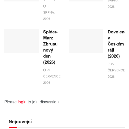
6
2026
SRPNA,
2026
Spider-
Dovolená
Man:
v
Zbrusu
Českém
nový
ráji
den
(2026)
(2026)
27
29
ČERVENCE,
ČERVENCE,
2026
2026
Please
login
to join discussion
Nejnovější