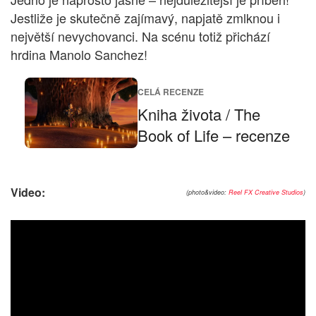
Jestliže je skutečně zajímavý, napjatě zmlknou i
největší nevychovanci. Na scénu totiž přichází
hrdina Manolo Sanchez!
CELÁ RECENZE
Kniha života / The
Book of Life – recenze
Video:
(photo&video:
Reel FX Creative Studios
)