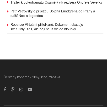
Trailer k dokudramatu Osamělý vlk režiséra Ondřeje Veverky
Petr Větrovský o příjezdu Dolpha Lundgrena do Prahy a
další Noci s legendou
Recenze Virtuální přítelkyně: Dokument ukazuje
svět OnlyFans, ale bojí se jít víc do hloubky
Červený koberec - filmy, kino, zábava