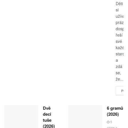
Děti
si
užívají
prázdn
dospěl
řeší
své
každo
starost
a
zdá
se,
že...
POK
Dvě
6 gramů
deci
(2026)
tuše
5
(2026)
SRPNA,