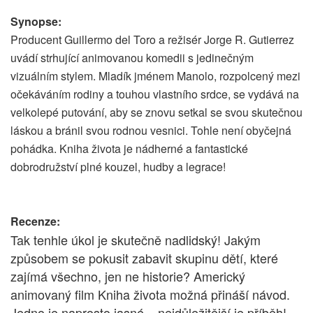
Synopse:
Producent Guillermo del Toro a režisér Jorge R. Gutierrez
uvádí strhující animovanou komedii s jedinečným
vizuálním stylem. Mladík jménem Manolo, rozpolcený mezi
očekáváním rodiny a touhou vlastního srdce, se vydává na
velkolepé putování, aby se znovu setkal se svou skutečnou
láskou a bránil svou rodnou vesnici. Tohle není obyčejná
pohádka. Kniha života je nádherné a fantastické
dobrodružství plné kouzel, hudby a legrace!
Recenze:
Tak tenhle úkol je skutečně nadlidský! Jakým
způsobem se pokusit zabavit skupinu dětí, které
zajímá všechno, jen ne historie? Americký
animovaný film Kniha života možná přináší návod.
Jedno je naprosto jasné – nejdůležitější je příběh!