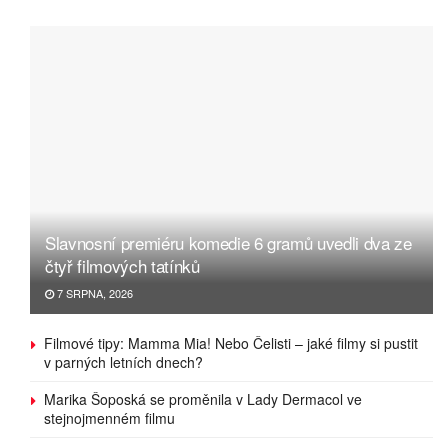
Slavnosní premiéru komedie 6 gramů uvedli dva ze
čtyř filmových tatínků
7 SRPNA, 2026
Filmové tipy: Mamma Mia! Nebo Čelisti – jaké filmy si pustit
v parných letních dnech?
Marika Šoposká se proměnila v Lady Dermacol ve
stejnojmenném filmu