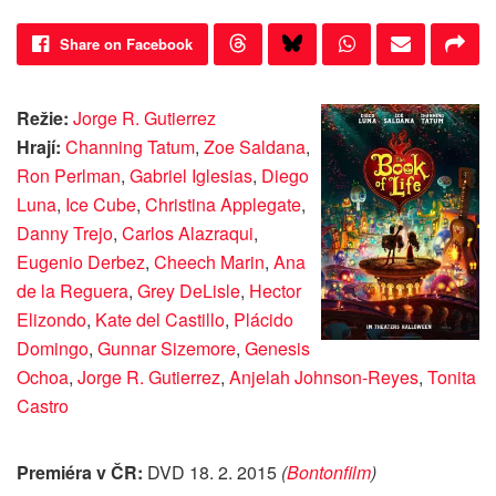
Share on Facebook
Režie:
Jorge R. Gutierrez
Hrají:
Channing Tatum
,
Zoe Saldana
,
Ron Perlman
,
Gabriel Iglesias
,
Diego
Luna
,
Ice Cube
,
Christina Applegate
,
Danny Trejo
,
Carlos Alazraqui
,
Eugenio Derbez
,
Cheech Marin
,
Ana
de la Reguera
,
Grey DeLisle
,
Hector
Elizondo
,
Kate del Castillo
,
Plácido
Domingo
,
Gunnar Sizemore
,
Genesis
Ochoa
,
Jorge R. Gutierrez
,
Anjelah Johnson-Reyes
,
Tonita
Castro
Premiéra v ČR:
DVD 18. 2. 2015
(
Bontonfilm
)